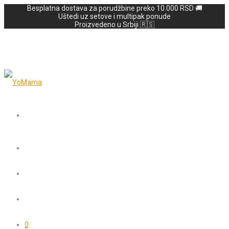
Besplatna dostava za porudžbine preko 10.000 RSD 🚚
Uštedi uz setove i multipak ponude
Proizvedeno u Srbiji 🇷🇸
0