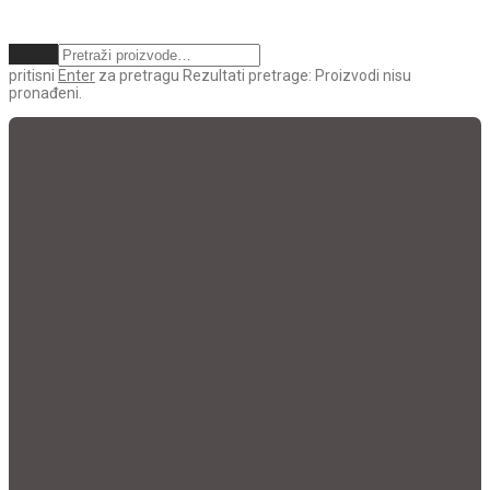
Obriši
pritisni
Enter
za pretragu
Rezultati pretrage:
Proizvodi nisu
pronađeni.