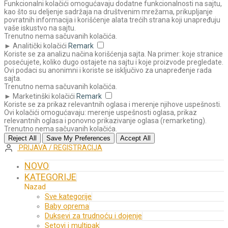
Funkcionalni kolačići omogućavaju dodatne funkcionalnosti na sajtu,
kao što su deljenje sadržaja na društvenim mrežama, prikupljanje
povratnih informacija i korišćenje alata trećih strana koji unapređuju
vaše iskustvo na sajtu.
Trenutno nema sačuvanih kolačića.
►
Analitički kolačići
Remark
Koriste se za analizu načina korišćenja sajta. Na primer: koje stranice
posećujete, koliko dugo ostajete na sajtu i koje proizvode pregledate.
Ovi podaci su anonimni i koriste se isključivo za unapređenje rada
sajta.
Trenutno nema sačuvanih kolačića.
►
Marketinški kolačići
Remark
Koriste se za prikaz relevantnih oglasa i merenje njihove uspešnosti.
Ovi kolačići omogućavaju: merenje uspešnosti oglasa, prikaz
relevantnih oglasa i ponovno prikazivanje oglasa (remarketing).
Trenutno nema sačuvanih kolačića.
Reject All
Save My Preferences
Accept All
PRIJAVA / REGISTRACIJA
NOVO
KATEGORIJE
Nazad
Sve kategorije
Baby oprema
Duksevi za trudnoću i dojenje
Setovi i multipak