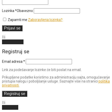
Lozinka
*
Obavezno
Zapamti me
Zaboravljena lozinka?
Prijavi se
Ili
Kreiraj nalog
Registruj se
Email adresa
*
Link za podešavanje lozinke će biti poslat na email.
Prikupljene podatke koristimo za administraciju sajta, omogućavanje
pristupa nalogu i poboljšanje usluge. Saznajte više na stranici
politika
privatnosti
.
Registruj se
Ili
Prijavi se