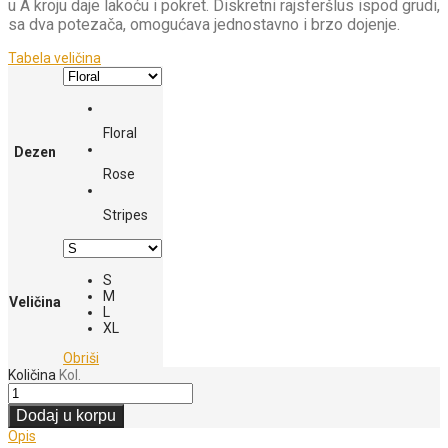
u A kroju daje lakoću i pokret. Diskretni rajsferšlus ispod grudi,
sa dva potezača, omogućava jednostavno i brzo dojenje.
Tabela veličina
Floral
Dezen
Rose
Stripes
S
M
Veličina
L
XL
Obriši
Količina
Kol.
Dodaj u korpu
Opis