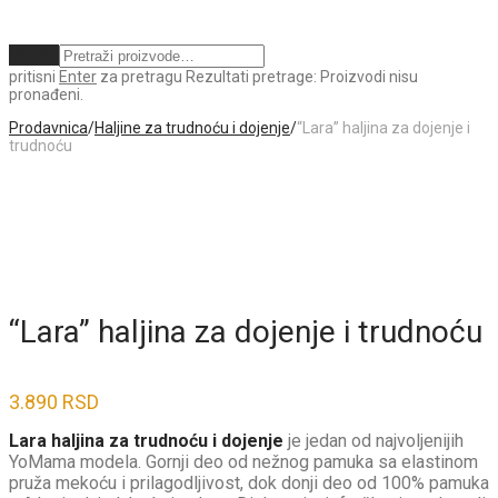
Obriši
pritisni
Enter
za pretragu
Rezultati pretrage:
Proizvodi nisu
pronađeni.
Prodavnica
/
Haljine za trudnoću i dojenje
/
“Lara” haljina za dojenje i
trudnoću
“Lara” haljina za dojenje i trudnoću
3.890
RSD
Lara haljina za trudnoću i dojenje
je jedan od najvoljenijih
YoMama modela. Gornji deo od nežnog pamuka sa elastinom
pruža mekoću i prilagodljivost, dok donji deo od 100% pamuka