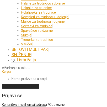
Haljine za trudnoću i dojenje
Helanke za trudnice
Hulahopke za trudnice
Kompleti za trudnocu i dojenje
Majice za trudnoću i dojenje
Šortsevi za trudnice
Spavaćice i pidžame
Suknje
Trenerke za trudnice
Vaučer
SETOVI I MULTIPAK
SNIŽENJE
Lista želja
Ažuriranje u toku
…
Korpa
Nema proizvoda u korpi.
Nastavi sa kupovinom
Prijavi se
Korisničko ime ili email adresa
*
Obavezno