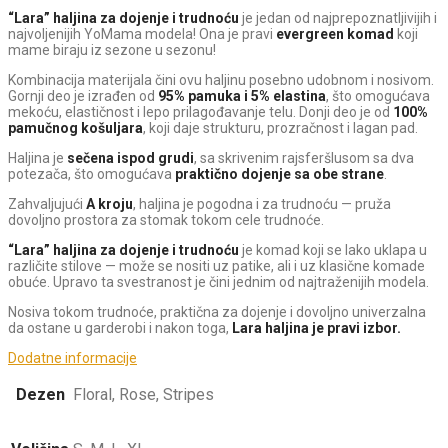
“Lara” haljina za dojenje i trudnoću
je jedan od najprepoznatljivijih i
najvoljenijih YoMama modela! Ona je pravi
evergreen komad
koji
mame biraju iz sezone u sezonu!
Kombinacija materijala čini ovu haljinu posebno udobnom i nosivom.
Gornji deo je izrađen od
95% pamuka i 5% elastina
, što omogućava
mekoću, elastičnost i lepo prilagođavanje telu. Donji deo je od
100%
pamučnog košuljara
, koji daje strukturu, prozračnost i lagan pad.
Haljina je
sečena ispod grudi
, sa skrivenim rajsferšlusom sa dva
potezača, što omogućava
praktično dojenje sa obe strane
.
Zahvaljujući
A kroju
, haljina je pogodna i za trudnoću — pruža
dovoljno prostora za stomak tokom cele trudnoće.
“Lara” haljina za dojenje i
trudnoću
je komad koji se lako uklapa u
različite stilove — može se nositi uz patike, ali i uz klasične komade
obuće. Upravo ta svestranost je čini jednim od najtraženijih modela.
Nosiva tokom trudnoće, praktična za dojenje i dovoljno univerzalna
da ostane u garderobi i nakon toga,
Lara haljina je pravi izbor.
Dodatne informacije
Dezen
Floral, Rose, Stripes