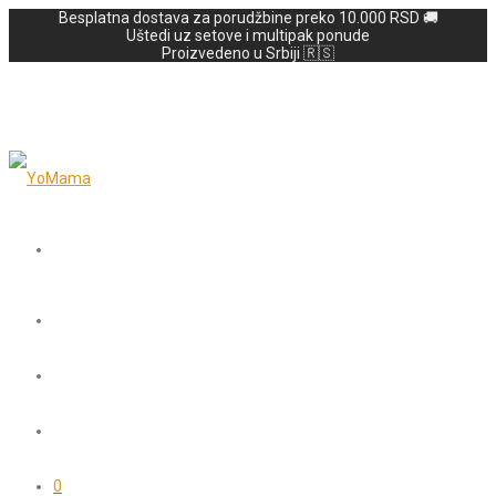
Besplatna dostava za porudžbine preko 10.000 RSD 🚚
Uštedi uz setove i multipak ponude
Proizvedeno u Srbiji 🇷🇸
0