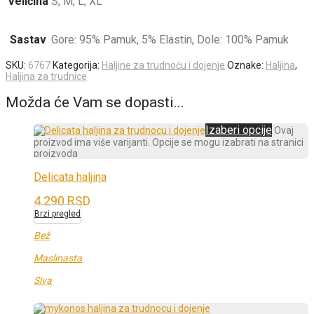
Veličina
S, M, L, XL
Sastav
Gore: 95% Pamuk, 5% Elastin, Dole: 100% Pamuk
SKU:
6767
Kategorija:
Haljine za trudnoću i dojenje
Oznake:
Haljina
,
Haljina za trudnice
Možda će Vam se dopasti...
Izaberi opcije
Ovaj
proizvod ima više varijanti. Opcije se mogu izabrati na stranici
proizvoda
Delicata haljina
4.290
RSD
Brzi pregled
Bež
Maslinasta
Siva