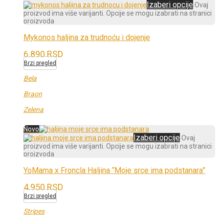
Izaberi opcije
Ovaj
proizvod ima više varijanti. Opcije se mogu izabrati na stranici
proizvoda
Mykonos haljina za trudnoću i dojenje
6.890
RSD
Brzi pregled
Bela
Braon
Zelena
Novo
Izaberi opcije
Ovaj
proizvod ima više varijanti. Opcije se mogu izabrati na stranici
proizvoda
YoMama x Froncla Haljina “Moje srce ima podstanara”
4.950
RSD
Brzi pregled
Stripes