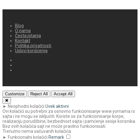
Blog
O nama
Česta pitanja
Kontakt
Politika privatnosti
Uslovi korišćenja
Customize
Reject All
Accept All
✖
►
Neophodni kolačići
Uvek aktivni
Ovi kolačići su potrebni za osnovno funkcionisanje www.yomama.rs
sajta i ne mogu se isključiti. Koriste se za funkcionisanje korpe,
realizaciju porudžbine, bezbednost sajta i pamćenje sesije korisnika.
Bez ovih kolačića sajt ne može pravilno funkcionisati.
Trenutno nema sačuvanih kolačića.
►
Funkcionalni kolačići
Remark