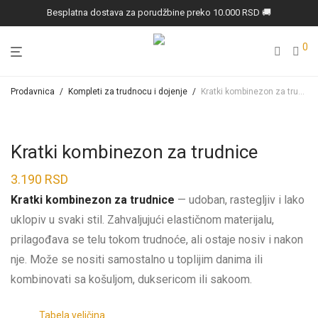
Besplatna dostava za porudžbine preko 10.000 RSD 🚚
0
Prodavnica
/
Kompleti za trudnocu i dojenje
/
Kratki kombinezon za trudnice
Kratki kombinezon za trudnice
3.190
RSD
Kratki kombinezon za trudnice
— udoban, rastegljiv i lako
uklopiv u svaki stil. Zahvaljujući elastičnom materijalu,
prilagođava se telu tokom trudnoće, ali ostaje nosiv i nakon
nje. Može se nositi samostalno u toplijim danima ili
kombinovati sa košuljom, duksericom ili sakoom.
Tabela veličina