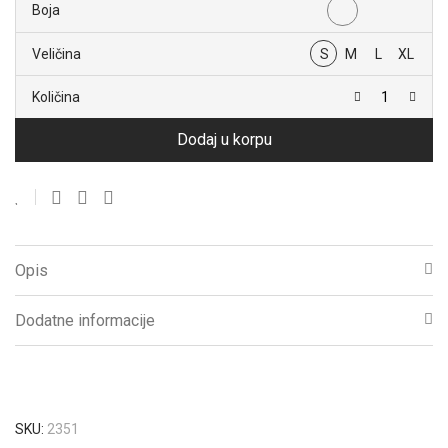
Boja
Veličina
S
M
L
XL
Količina
Dodaj u korpu
Opis
Dodatne informacije
SKU:
2351