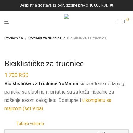
Besplatna dostava za porudžbine preko 10.000 RSD 🚚
0
Prodavnica
/
Šortsevi za trudnice
/
Biciklističke za trudnice
Biciklističke za trudnice
1.700
RSD
Biciklističke za trudnice YoMama
su izrađene od tanjeg
pamuka sa elastinom, prijatne su za kožu i idealne za
nošenje tokom celog leta. Dostupne i
u kompletu sa
majicom (set Vida)
.
Tabela veličina