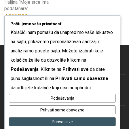
proizvod
mogu
Haljina “Moje srce ima
mogu
podstanara”
ima
izabrati
izabrati
4.950
RSD
više
na
na
Poštujemo vašu privatnost!
varijanti.
Brzi pregled
stranici
stranici
Kolačići nam pomažu da unapredimo vaše iskustvo
Opcije
proizvoda
proizvoda
se
na sajtu, prikažemo personalizovan sadržaj i
mogu
analiziramo posete sajtu. Možete izabrati koje
izabrati
Blog
kolačiće želite da dozvolite klikom na
na
Podešavanja
. Kliknite na
Prihvati sve
da date
O nama
stranici
punu saglasnost ili na
Prihvati samo obavezne
Česta pitanja
proizvoda
da odbijete kolačiće koji nisu neophodni.
Kontakt
Podešavanja
Politika privatnosti
Prihvati samo obavezne
Uslovi korišćenja
Prihvati sve