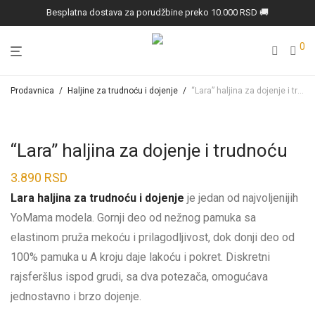
Besplatna dostava za porudžbine preko 10.000 RSD 🚚
0
Prodavnica
/
Haljine za trudnoću i dojenje
/
“Lara” haljina za dojenje i trudnoću
“Lara” haljina za dojenje i trudnoću
3.890
RSD
Lara haljina za trudnoću i dojenje
je jedan od najvoljenijih
YoMama modela. Gornji deo od nežnog pamuka sa
elastinom pruža mekoću i prilagodljivost, dok donji deo od
100% pamuka u A kroju daje lakoću i pokret. Diskretni
rajsferšlus ispod grudi, sa dva potezača, omogućava
jednostavno i brzo dojenje.