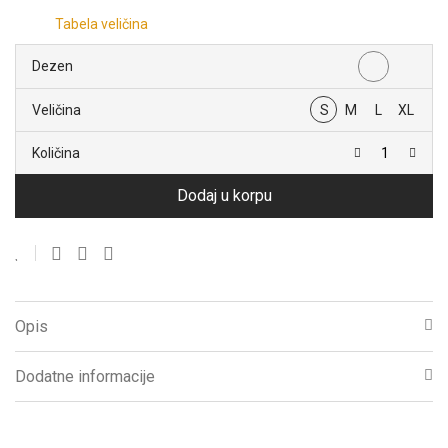
Tabela veličina
Dezen
Veličina
S
M
L
XL
Količina
Dodaj u korpu
Opis
Dodatne informacije