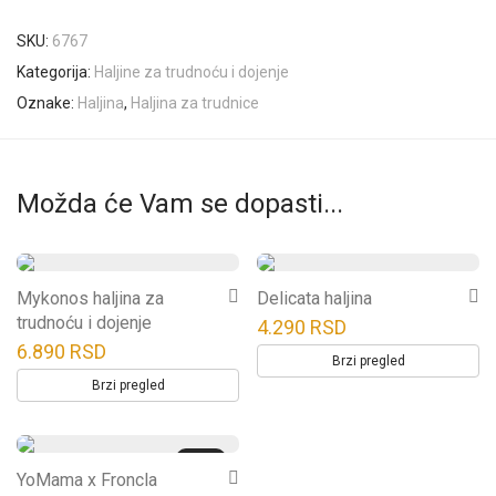
SKU:
6767
Kategorija:
Haljine za trudnoću i dojenje
Oznake:
Haljina
,
Haljina za trudnice
Možda će Vam se dopasti...
Ovaj
Ovaj
Mykonos haljina za
Delicata haljina
proizvod
proizvod
trudnoću i dojenje
4.290
RSD
ima
ima
6.890
RSD
Brzi pregled
više
više
Brzi pregled
varijanti.
varijanti.
Opcije
Opcije
Novo
Ovaj
se
se
YoMama x Froncla