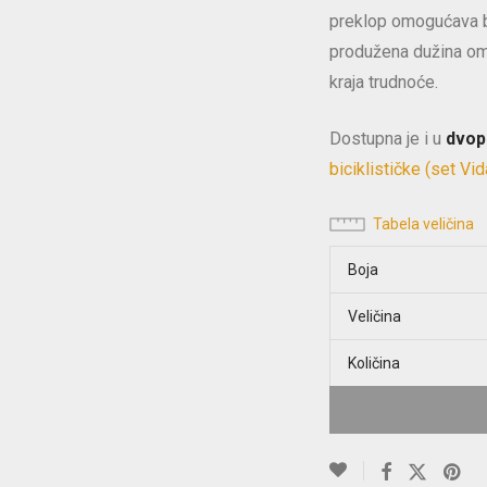
preklop omogućava b
produžena dužina om
kraja trudnoće.
Dostupna je i u
dvopa
biciklističke (set Vid
Tabela veličina
Boja
Veličina
Količina