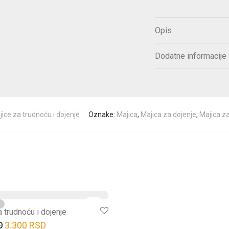
Opis
Dodatne informacije
ice za trudnoću i dojenje
Oznake:
Majica
,
Majica za dojenje
,
Majica z
-
8
%
a trudnoću i dojenje
D
3.300
RSD
Prvobitna cena je bila: 3.600 RSD.
Trenutna cena je: 3.300 RSD.