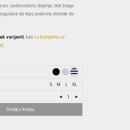
rzo i jednostavno dojenje, dok blago
ogućava da lepo prekriva stomak do
k varijanti
, kao i
u kompletu uz
a)
.
S
M
L
XL
Dodaj u korpu