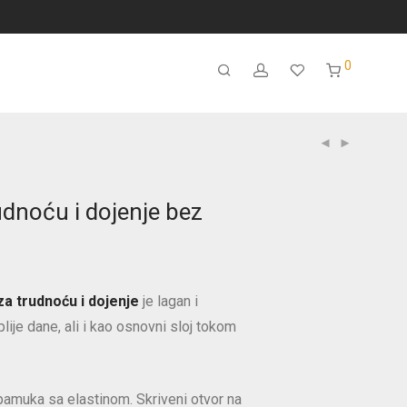
0
udnoću i dojenje bez
za trudnoću i dojenje
je lagan i
plije dane, ali i kao osnovni sloj tokom
amuka sa elastinom. Skriveni otvor na