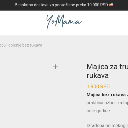
Besplatna dostava za porudžbine preko 10.000 RSD
oću i dojenje bez rukava
Majica za tr
rukava
1.900
RSD
Majica bez rukava 
praktičan izbor za to
cele godine.
Izrađena od mekog p