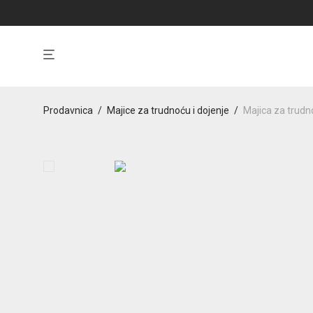
Prodavnica
/
Majice za trudnoću i dojenje
/
Majica za trudn