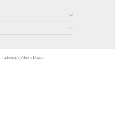
a trudnoću
,
YoMama Majica