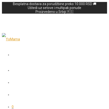
Besplatna dostava za porudžbine preko 10.000 RSD 🚚
Uštedi uz setove i multipak ponude
Proizvedeno u Srbiji 🇷🇸
0