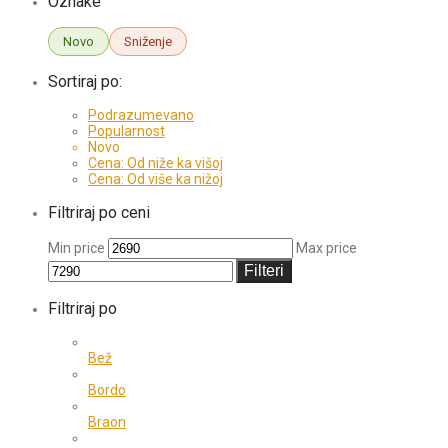
Oznake
Novo
Sniženje
Sortiraj po:
Podrazumevano
Popularnost
Novo
Cena: Od niže ka višoj
Cena: Od više ka nižoj
Filtriraj po ceni
Min price
Max price
Filteri
Filtriraj po
Bež
Bordo
Braon