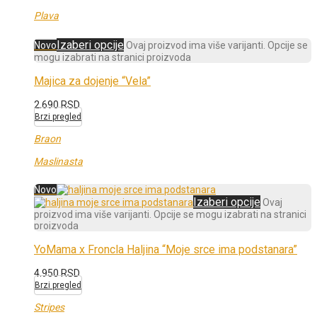
Plava
Izaberi opcije
Novo
Ovaj proizvod ima više varijanti. Opcije se
mogu izabrati na stranici proizvoda
Majica za dojenje “Vela”
2.690
RSD
Brzi pregled
Braon
Maslinasta
Novo
Izaberi opcije
Ovaj
proizvod ima više varijanti. Opcije se mogu izabrati na stranici
proizvoda
YoMama x Froncla Haljina “Moje srce ima podstanara”
4.950
RSD
Brzi pregled
Stripes