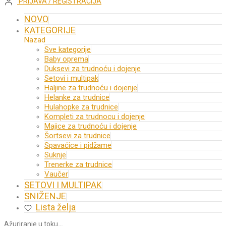
PRIJAVA / REGISTRACIJA
NOVO
KATEGORIJE
Nazad
Sve kategorije
Baby oprema
Duksevi za trudnoću i dojenje
Setovi i multipak
Haljine za trudnoću i dojenje
Helanke za trudnice
Hulahopke za trudnice
Kompleti za trudnocu i dojenje
Majice za trudnoću i dojenje
Šortsevi za trudnice
Spavaćice i pidžame
Suknje
Trenerke za trudnice
Vaučer
SETOVI I MULTIPAK
SNIŽENJE
Lista želja
Ažuriranje u toku
…