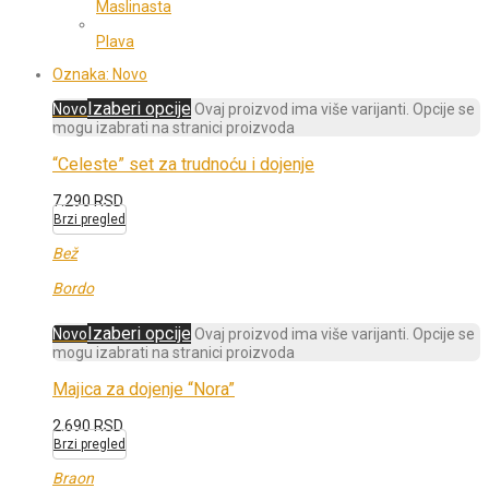
Maslinasta
Plava
Oznaka:
Novo
Izaberi opcije
Novo
Ovaj proizvod ima više varijanti. Opcije se
mogu izabrati na stranici proizvoda
“Celeste” set za trudnoću i dojenje
7.290
RSD
Brzi pregled
Bež
Bordo
Izaberi opcije
Novo
Ovaj proizvod ima više varijanti. Opcije se
mogu izabrati na stranici proizvoda
Majica za dojenje “Nora”
2.690
RSD
Brzi pregled
Braon