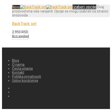
Izaberi opcije
Novo
Ovaj
proizvod ima više varijanti. Opcije se mogu izabrati na stranici
proizvoda
BackTrack set
2.950
RSD
Brzi pregled
Blog
O nama
Česta pitanja
Kontakt
Politika privatnosti
Uslovi korišćenja