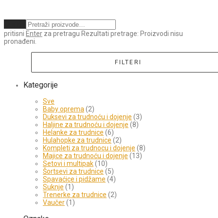
Obriši
pritisni
Enter
za pretragu
Rezultati pretrage:
Proizvodi nisu
pronađeni.
FILTERI
Kategorije
Sve
Baby oprema
(2)
Duksevi za trudnoću i dojenje
(3)
Haljine za trudnoću i dojenje
(8)
Helanke za trudnice
(6)
Hulahopke za trudnice
(2)
Kompleti za trudnocu i dojenje
(8)
Majice za trudnoću i dojenje
(13)
Setovi i multipak
(10)
Šortsevi za trudnice
(5)
Spavaćice i pidžame
(4)
Suknje
(1)
Trenerke za trudnice
(2)
Vaučer
(1)