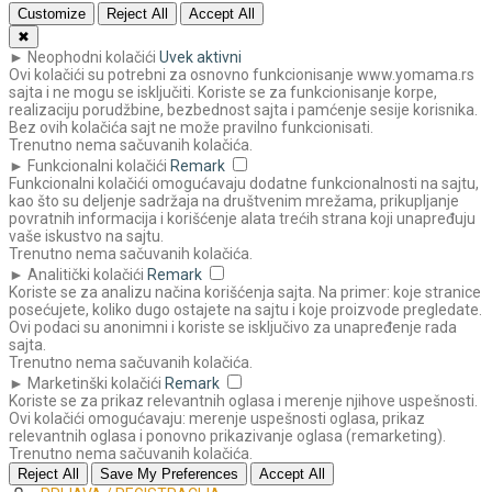
Customize
Reject All
Accept All
✖
►
Neophodni kolačići
Uvek aktivni
Ovi kolačići su potrebni za osnovno funkcionisanje www.yomama.rs
sajta i ne mogu se isključiti. Koriste se za funkcionisanje korpe,
realizaciju porudžbine, bezbednost sajta i pamćenje sesije korisnika.
Bez ovih kolačića sajt ne može pravilno funkcionisati.
Trenutno nema sačuvanih kolačića.
►
Funkcionalni kolačići
Remark
Funkcionalni kolačići omogućavaju dodatne funkcionalnosti na sajtu,
kao što su deljenje sadržaja na društvenim mrežama, prikupljanje
povratnih informacija i korišćenje alata trećih strana koji unapređuju
vaše iskustvo na sajtu.
Trenutno nema sačuvanih kolačića.
►
Analitički kolačići
Remark
Koriste se za analizu načina korišćenja sajta. Na primer: koje stranice
posećujete, koliko dugo ostajete na sajtu i koje proizvode pregledate.
Ovi podaci su anonimni i koriste se isključivo za unapređenje rada
sajta.
Trenutno nema sačuvanih kolačića.
►
Marketinški kolačići
Remark
Koriste se za prikaz relevantnih oglasa i merenje njihove uspešnosti.
Ovi kolačići omogućavaju: merenje uspešnosti oglasa, prikaz
relevantnih oglasa i ponovno prikazivanje oglasa (remarketing).
Trenutno nema sačuvanih kolačića.
Reject All
Save My Preferences
Accept All