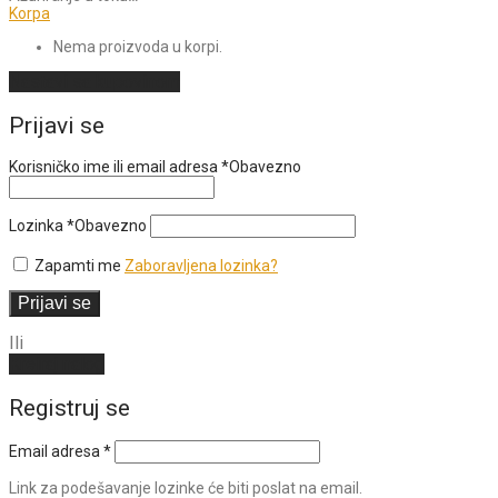
Korpa
Nema proizvoda u korpi.
Nastavi sa kupovinom
Prijavi se
Korisničko ime ili email adresa
*
Obavezno
Lozinka
*
Obavezno
Zapamti me
Zaboravljena lozinka?
Prijavi se
Ili
Kreiraj nalog
Registruj se
Email adresa
*
Link za podešavanje lozinke će biti poslat na email.