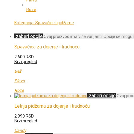
Plava
Roze
Kategorija:
Spavaćice i pidžame
Izaberi opcije
Ovaj proizvod ima više varijanti. Opcije se mogu 
Spavaćica za dojenje i trudnoću
2.600
RSD
Brzi pregled
Bež
Plava
Roze
Izaberi opcije
Ovaj proi
Letnja pidžama za dojenje i trudnoću
2.990
RSD
Brzi pregled
Candy