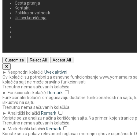
Česta pitanja
Kontakt
Politika privatnosti
Uslovi korišćenja
Customize
Reject All
Accept All
✖
►
Neophodni kolačići
Uvek aktivni
Ovi kolačići su potrebni za osnovno funkcionisanje www.yomama.rs sajta
kolačića sajt ne može pravilno funkcionisati.
Trenutno nema sačuvanih kolačića.
►
Funkcionalni kolačići
Remark
Funkcionalni kolačići omogućavaju dodatne funkcionalnosti na sajtu, ka
iskustvo na sajtu.
Trenutno nema sačuvanih kolačića.
►
Analitički kolačići
Remark
Koriste se za analizu načina korišćenja sajta. Na primer: koje stranice 
Trenutno nema sačuvanih kolačića.
►
Marketinški kolačići
Remark
Koriste se za prikaz relevantnih oglasa i merenje njihove uspešnosti. 