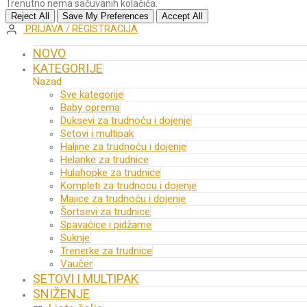
Trenutno nema sačuvanih kolačića.
Reject All
Save My Preferences
Accept All
PRIJAVA / REGISTRACIJA
NOVO
KATEGORIJE
Nazad
Sve kategorije
Baby oprema
Duksevi za trudnoću i dojenje
Setovi i multipak
Haljine za trudnoću i dojenje
Helanke za trudnice
Hulahopke za trudnice
Kompleti za trudnocu i dojenje
Majice za trudnoću i dojenje
Šortsevi za trudnice
Spavaćice i pidžame
Suknje
Trenerke za trudnice
Vaučer
SETOVI I MULTIPAK
SNIŽENJE