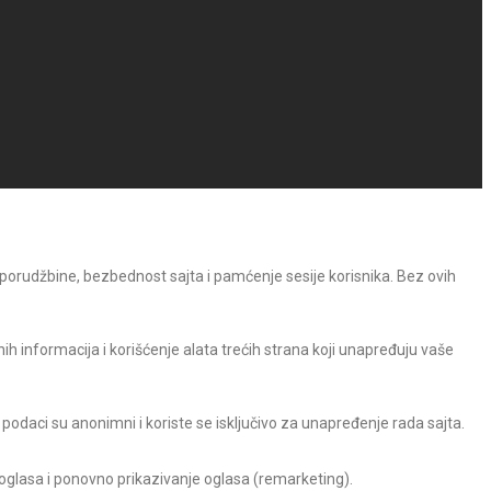
 porudžbine, bezbednost sajta i pamćenje sesije korisnika. Bez ovih
h informacija i korišćenje alata trećih strana koji unapređuju vaše
 podaci su anonimni i koriste se isključivo za unapređenje rada sajta.
 oglasa i ponovno prikazivanje oglasa (remarketing).