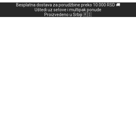
Besplatna dostava za porudžbine preko 10.000 RSD 🚚
Uštedi uz setove i multipak ponude
Proizvedeno u Srbiji 🇷🇸