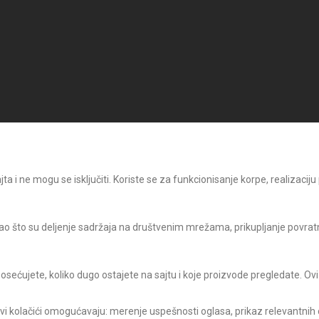
 i ne mogu se isključiti. Koriste se za funkcionisanje korpe, realizaciju
o što su deljenje sadržaja na društvenim mrežama, prikupljanje povratni
posećujete, koliko dugo ostajete na sajtu i koje proizvode pregledate. Ovi
Ovi kolačići omogućavaju: merenje uspešnosti oglasa, prikaz relevantnih