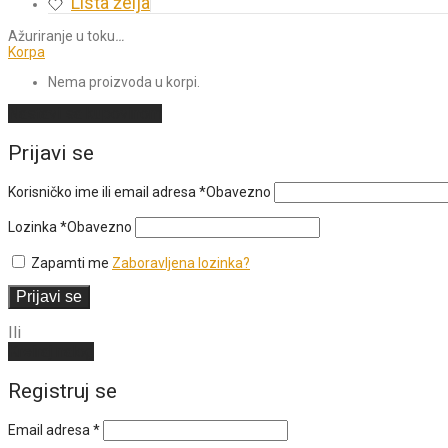
Lista želja
Ažuriranje u toku
…
Korpa
Nema proizvoda u korpi.
Nastavi sa kupovinom
Prijavi se
Korisničko ime ili email adresa
*
Obavezno
Lozinka
*
Obavezno
Zapamti me
Zaboravljena lozinka?
Prijavi se
Ili
Kreiraj nalog
Registruj se
Email adresa
*