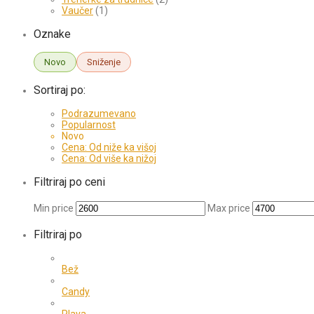
Vaučer
(1)
Oznake
Novo
Sniženje
Sortiraj po:
Podrazumevano
Popularnost
Novo
Cena: Od niže ka višoj
Cena: Od više ka nižoj
Filtriraj po ceni
Min price
Max price
Filtriraj po
Bež
Candy