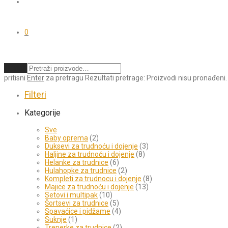
0
Obriši
pritisni
Enter
za pretragu
Rezultati pretrage:
Proizvodi nisu pronađeni.
Filteri
Kategorije
Sve
Baby oprema
(2)
Duksevi za trudnoću i dojenje
(3)
Haljine za trudnoću i dojenje
(8)
Helanke za trudnice
(6)
Hulahopke za trudnice
(2)
Kompleti za trudnocu i dojenje
(8)
Majice za trudnoću i dojenje
(13)
Setovi i multipak
(10)
Šortsevi za trudnice
(5)
Spavaćice i pidžame
(4)
Suknje
(1)
Trenerke za trudnice
(2)