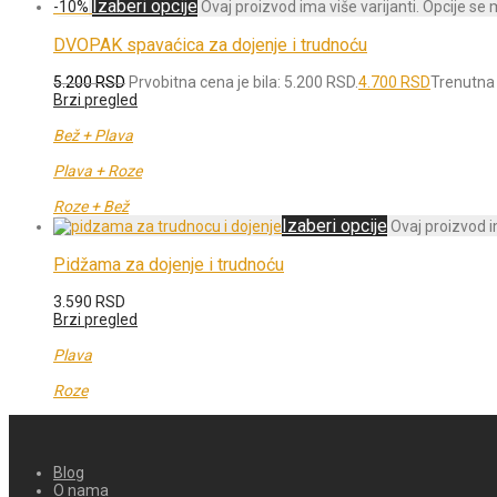
Izaberi opcije
-
10
%
Ovaj proizvod ima više varijanti. Opcije se
DVOPAK spavaćica za dojenje i trudnoću
5.200
RSD
Prvobitna cena je bila: 5.200 RSD.
4.700
RSD
Trenutna 
Brzi pregled
Bež + Plava
Plava + Roze
Roze + Bež
Izaberi opcije
Ovaj proizvod i
Pidžama za dojenje i trudnoću
3.590
RSD
Brzi pregled
Plava
Roze
Blog
O nama