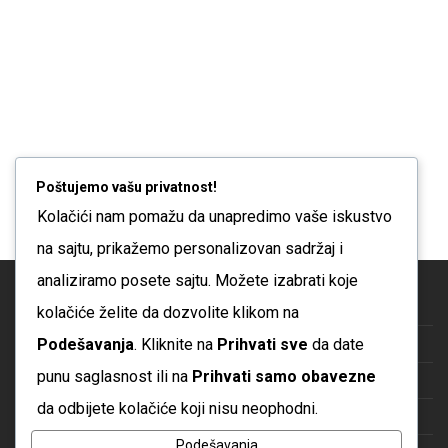
se
mogu
izabrati
na
stranici
proizvoda
Poštujemo vašu privatnost!
Kolačići nam pomažu da unapredimo vaše iskustvo
na sajtu, prikažemo personalizovan sadržaj i
analiziramo posete sajtu. Možete izabrati koje
Blog
kolačiće želite da dozvolite klikom na
Podešavanja
. Kliknite na
Prihvati sve
da date
O nama
punu saglasnost ili na
Prihvati samo obavezne
Česta pitanja
da odbijete kolačiće koji nisu neophodni.
Kontakt
Podešavanja