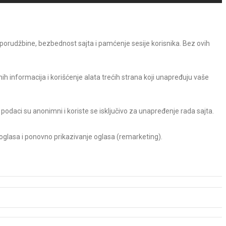
 porudžbine, bezbednost sajta i pamćenje sesije korisnika. Bez ovih
h informacija i korišćenje alata trećih strana koji unapređuju vaše
 podaci su anonimni i koriste se isključivo za unapređenje rada sajta.
 oglasa i ponovno prikazivanje oglasa (remarketing).