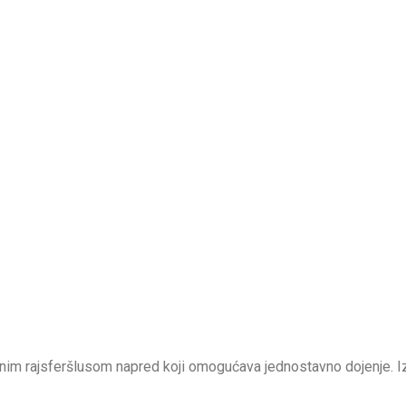
tnim rajsferšlusom napred koji omogućava jednostavno dojenje. 