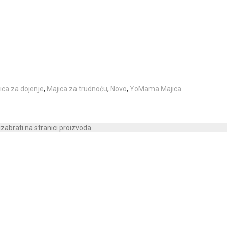
ica za dojenje
,
Majica za trudnoću
,
Novo
,
YoMama Majica
izabrati na stranici proizvoda