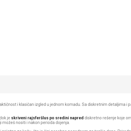
ktičnost i klasičan izgled u jednom komadu. Sa diskretnim detaljima i p
 dok je
skriveni rajsferšlus po sredini napred
diskretno rešenje koje om
i možeš nositi i nakon perioda dojenja.