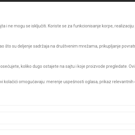
 i ne mogu se isključiti. Koriste se za funkcionisanje korpe, realizaciju
o što su deljenje sadržaja na društvenim mrežama, prikupljanje povratni
posećujete, koliko dugo ostajete na sajtu i koje proizvode pregledate. Ovi
Ovi kolačići omogućavaju: merenje uspešnosti oglasa, prikaz relevantnih