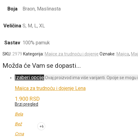
Boja
Braon, Maslinasta
Veličina
S, M, L, XL
Sastav
100% pamuk
SKU:
2979
Kategorija:
Majice za trudnoću i dojenje
Oznake:
Majica
,
Maj
Možda će Vam se dopasti...
Izaberi opcije
Ovaj proizvod ima više varijanti. Opcije se mogu 
Majica za trudnoću i dojenje Lena
1.900
RSD
Brzi pregled
Bela
Bež
+6
Crna