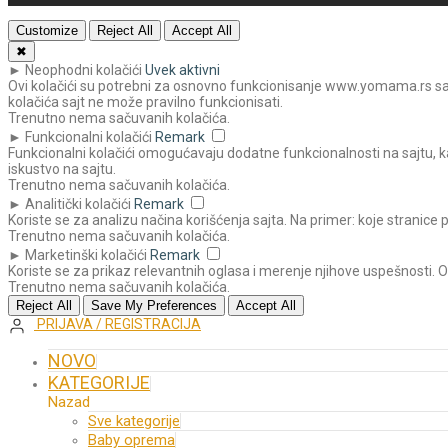
Customize
Reject All
Accept All
✖
►
Neophodni kolačići
Uvek aktivni
Ovi kolačići su potrebni za osnovno funkcionisanje www.yomama.rs sajta
kolačića sajt ne može pravilno funkcionisati.
Trenutno nema sačuvanih kolačića.
►
Funkcionalni kolačići
Remark
Funkcionalni kolačići omogućavaju dodatne funkcionalnosti na sajtu, ka
iskustvo na sajtu.
Trenutno nema sačuvanih kolačića.
►
Analitički kolačići
Remark
Koriste se za analizu načina korišćenja sajta. Na primer: koje stranice 
Trenutno nema sačuvanih kolačića.
►
Marketinški kolačići
Remark
Koriste se za prikaz relevantnih oglasa i merenje njihove uspešnosti. 
Trenutno nema sačuvanih kolačića.
Reject All
Save My Preferences
Accept All
PRIJAVA / REGISTRACIJA
NOVO
KATEGORIJE
Nazad
Sve kategorije
Baby oprema