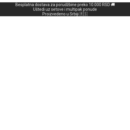
Besplatna dostava za porudžbine preko 10.000 RSD 🚚
Uštedi uz setove i multipak ponude
Proizvedeno u Srbiji 🇷🇸