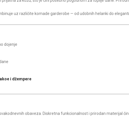
 prijatna za kožu, što je čini posebno pogodnom za toplije dane. Prirod
binuje uz različite komade garderobe — od udobnih helanki do elegantn
o dojenje
 dane
sakoe i džempere
 svakodnevnih obaveza. Diskretna funkcionalnost i prirodan materijal či