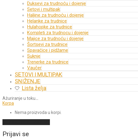
Duksevi za trudnoću i dojenje
Setovi i multipak
Haljine za trudnoću i dojenje
Helanke za trudnice
Hulahopke za trudnice
Kompleti za trudnocu i dojenje
Majice za trudnoću i dojenje
Šortsevi za trudnice
Spavaćice i pidžame
Suknje
Trenerke za trudnice
Vaučer
SETOVI I MULTIPAK
SNIŽENJE
Lista želja
Ažuriranje u toku
…
Korpa
Nema proizvoda u korpi.
Nastavi sa kupovinom
Prijavi se