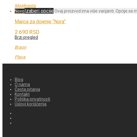
Maslinasta
Izaberi opcije
Novo
Ovaj proizvod ima više varijanti. Opcije se 
Majica za dojenje “Nora”
2.690
RSD
Brzi pregled
Braon
Plava
Blog
O nama
Česta pitanja
Kontakt
Politika privatnosti
Uslovi korišćenja