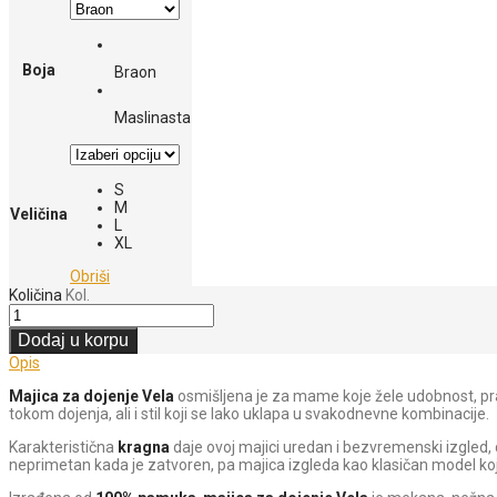
Boja
Braon
Maslinasta
S
M
Veličina
L
XL
Obriši
Količina
Kol.
Dodaj u korpu
Opis
Majica za dojenje Vela
osmišljena je za mame koje žele udobnost, pra
tokom dojenja, ali i stil koji se lako uklapa u svakodnevne kombinacije.
Karakteristična
kragna
daje ovoj majici uredan i bezvremenski izgled,
neprimetan kada je zatvoren, pa majica izgleda kao klasičan model koj