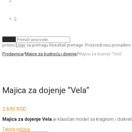
0
Obriši
pritisni
Enter
za pretragu
Rezultati pretrage:
Proizvodi nisu pronađeni.
Prodavnica
/
Majice za trudnoću i dojenje
/
Majica za dojenje “Vela”
Majica za dojenje “Vela”
2.690
RSD
Majica za dojenje Vela
je klasičan model sa kragnom i diskre
Tabela veličina