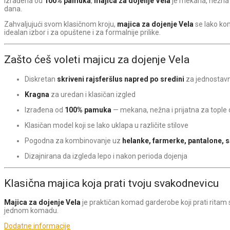
Izrađena od
100% pamuka
,
majica za dojenje Vela
je mekana, nežna i
dana.
Zahvaljujući svom klasičnom kroju,
majica za dojenje Vela
se lako kom
idealan izbor i za opuštene i za formalnije prilike.
Zašto ćeš voleti majicu za dojenje Vela
Diskretan
skriveni rajsferšlus napred po sredini
za jednostavn
Kragna
za uredan i klasičan izgled
Izrađena od
100% pamuka
— mekana, nežna i prijatna za tople
Klasičan model koji se lako uklapa u različite stilove
Pogodna za kombinovanje uz
helanke, farmerke, pantalone, 
Dizajnirana da izgleda lepo i nakon perioda dojenja
Klasična majica koja prati tvoju svakodnevicu
Majica za dojenje Vela
je praktičan komad garderobe koji prati ritam
jednom komadu.
Dodatne informacije