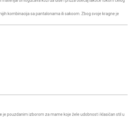
ni materijal omogućava koži da diše i pruža osećaj lakoće tokom celog
ijih kombinacija sa pantalonama ili sakoom. Zbog svoje kragne je
ne je pouzdanim izborom za mame koje žele udobnost i klasičan stil u