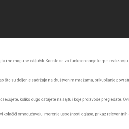
 i ne mogu se isključiti. Koriste se za funkcionisanje korpe, realizaciju
o što su deljenje sadržaja na društvenim mrežama, prikupljanje povratni
posećujete, koliko dugo ostajete na sajtu i koje proizvode pregledate. Ovi
Ovi kolačići omogućavaju: merenje uspešnosti oglasa, prikaz relevantnih