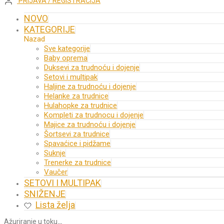
PRIJAVA / REGISTRACIJA
NOVO
KATEGORIJE
Nazad
Sve kategorije
Baby oprema
Duksevi za trudnoću i dojenje
Setovi i multipak
Haljine za trudnoću i dojenje
Helanke za trudnice
Hulahopke za trudnice
Kompleti za trudnocu i dojenje
Majice za trudnoću i dojenje
Šortsevi za trudnice
Spavaćice i pidžame
Suknje
Trenerke za trudnice
Vaučer
SETOVI I MULTIPAK
SNIŽENJE
Lista želja
Ažuriranje u toku
…