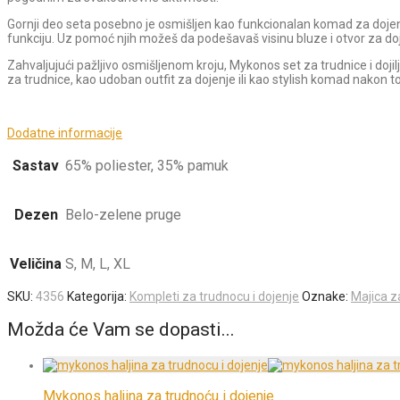
Gornji deo seta posebno je osmišljen kao funkcionalan komad za dojenje
funkciju. Uz pomoć njih možeš da podešavaš visinu bluze i otvor za doj
Zahvaljujući pažljivo osmišljenom kroju, Mykonos set za trudnice i do
za trudnice, kao udoban outfit za dojenje ili kao stylish komad nakon t
Dodatne informacije
Sastav
65% poliester, 35% pamuk
Dezen
Belo-zelene pruge
Veličina
S, M, L, XL
SKU:
4356
Kategorija:
Kompleti za trudnocu i dojenje
Oznake:
Majica z
Možda će Vam se dopasti...
Mykonos haljina za trudnoću i dojenje