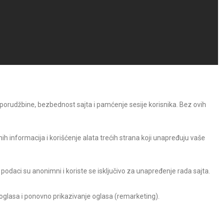
 porudžbine, bezbednost sajta i pamćenje sesije korisnika. Bez ovih
h informacija i korišćenje alata trećih strana koji unapređuju vaše
 podaci su anonimni i koriste se isključivo za unapređenje rada sajta.
 oglasa i ponovno prikazivanje oglasa (remarketing).