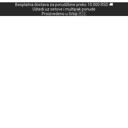
Besplatna dostava za porudžbine preko 10.000 RSD 🚚
Uštedi uz setove i multipak ponude
Proizvedeno u Srbiji 🇷🇸