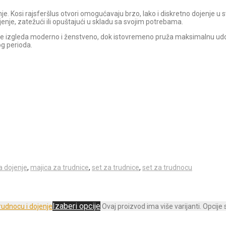
. Kosi rajsferšlus otvori omogućavaju brzo, lako i diskretno dojenje u s
enje, zatežući ili opuštajući u skladu sa svojim potrebama.
jilje izgleda moderno i ženstveno, dok istovremeno pruža maksimalnu udob
og perioda.
a dojenje
,
majica za trudnice
,
set za trudnice
,
set za trudnocu
Izaberi opcije
Ovaj proizvod ima više varijanti. Opcije