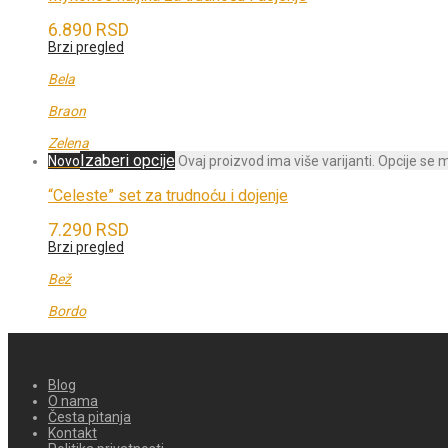
6.890
RSD
Brzi pregled
Bela
Braon
Zelena
Izaberi opcije
Novo
Ovaj proizvod ima više varijanti. Opcije se 
“Celeste” set za trudnoću i dojenje
7.290
RSD
Brzi pregled
Bež
Bordo
Blog
O nama
Česta pitanja
Kontakt