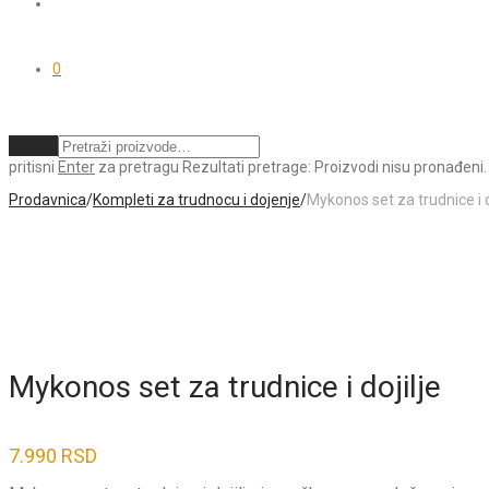
0
Obriši
pritisni
Enter
za pretragu
Rezultati pretrage:
Proizvodi nisu pronađeni.
Prodavnica
/
Kompleti za trudnocu i dojenje
/
Mykonos set za trudnice i d
Mykonos set za trudnice i dojilje
7.990
RSD