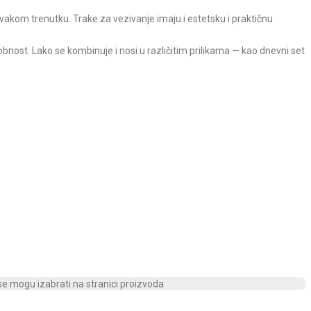
vakom trenutku. Trake za vezivanje imaju i estetsku i praktičnu
nost. Lako se kombinuje i nosi u različitim prilikama — kao dnevni set
 se mogu izabrati na stranici proizvoda