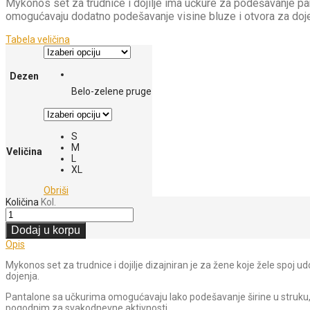
Mykonos set za trudnice i dojilje ima učkure za podešavanje pan
omogućavaju dodatno podešavanje visine bluze i otvora za dojen
Tabela veličina
Dezen
Belo-zelene pruge
S
M
Veličina
L
XL
Obriši
Količina
Kol.
Dodaj u korpu
Opis
Mykonos set za trudnice i dojilje dizajniran je za žene koje žele spoj 
dojenja.
Pantalone sa učkurima omogućavaju lako podešavanje širine u struku, š
pogodnim za svakodnevne aktivnosti.