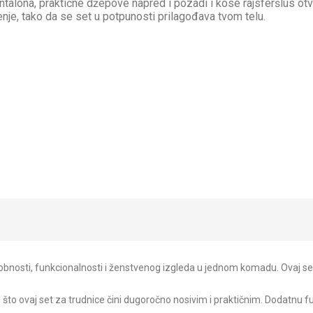
talona, praktične džepove napred i pozadi i kose rajsferšlus otv
je, tako da se set u potpunosti prilagođava tvom telu.
udobnosti, funkcionalnosti i ženstvenog izgleda u jednom komadu. Ovaj se
to ovaj set za trudnice čini dugoročno nosivim i praktičnim. Dodatnu fu