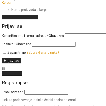
Korpa
Nema proizvoda u korpi.
Nastavi sa kupovinom
Prijavi se
Korisničko ime ili email adresa
*
Obavezno
Lozinka
*
Obavezno
Zapamti me
Zaboravljena lozinka?
Prijavi se
Ili
Kreiraj nalog
Registruj se
Email adresa
*
Link za podešavanje lozinke će biti poslat na email.