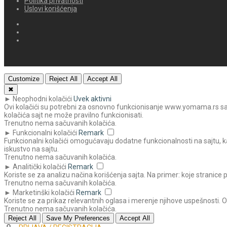
Politika privatnosti
Uslovi korišćenja
Customize
Reject All
Accept All
✖
►
Neophodni kolačići
Uvek aktivni
Ovi kolačići su potrebni za osnovno funkcionisanje www.yomama.rs sajta
kolačića sajt ne može pravilno funkcionisati.
Trenutno nema sačuvanih kolačića.
►
Funkcionalni kolačići
Remark
Funkcionalni kolačići omogućavaju dodatne funkcionalnosti na sajtu, ka
iskustvo na sajtu.
Trenutno nema sačuvanih kolačića.
►
Analitički kolačići
Remark
Koriste se za analizu načina korišćenja sajta. Na primer: koje stranice 
Trenutno nema sačuvanih kolačića.
►
Marketinški kolačići
Remark
Koriste se za prikaz relevantnih oglasa i merenje njihove uspešnosti. 
Trenutno nema sačuvanih kolačića.
Reject All
Save My Preferences
Accept All