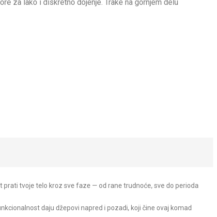
ore za lako i diskretno dojenje. Trake na gornjem delu
t prati tvoje telo kroz sve faze — od rane trudnoće, sve do perioda
nkcionalnost daju džepovi napred i pozadi, koji čine ovaj komad