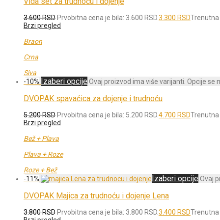
Vida set za trudnoću i dojenje
3.600
RSD
Prvobitna cena je bila: 3.600 RSD.
3.300
RSD
Trenutna 
Brzi pregled
Braon
Crna
Siva
Izaberi opcije
-
10
%
Ovaj proizvod ima više varijanti. Opcije se
DVOPAK spavaćica za dojenje i trudnoću
5.200
RSD
Prvobitna cena je bila: 5.200 RSD.
4.700
RSD
Trenutna 
Brzi pregled
Bež + Plava
Plava + Roze
Roze + Bež
Izaberi opcije
-
11
%
Ovaj p
DVOPAK Majica za trudnoću i dojenje Lena
3.800
RSD
Prvobitna cena je bila: 3.800 RSD.
3.400
RSD
Trenutna 