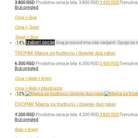
3.800
RSD
Prvobitna cena je bila: 3.800 RSD.
3.400
RSD
Trenutna 
Brzi pregled
Crna + Siva
Crna + Teget
Teget + Siva
Izaberi opcije
-
14
%
Ovaj proizvod ima više varijanti. Opcije se
TROPAK Majica za trudnoću i dojenje dug rukav
6.300
RSD
Prvobitna cena je bila: 6.300 RSD.
5.400
RSD
Trenutna 
Brzi pregled
Crna + Bela + Krem
Crna + Bela + Maslinasta
-
10
%
DVOPAK Majica za trudnoću i dojenje dug rukav
4.200
RSD
Prvobitna cena je bila: 4.200 RSD.
3.800
RSD
Trenutna 
Brzi pregled
Bela + Krem