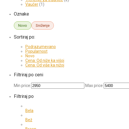
Vaučer
(1)
Oznake
Novo
Sniženje
Sortiraj po:
Podrazumevano
Popularnost
Novo
Cena: Od niže ka višoj
Cena: Od više ka nižoj
Filtriraj po ceni
Min price
Max price
Filtriraj po
Bela
Bež