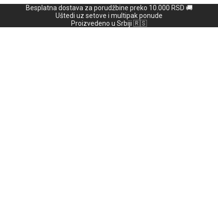
Besplatna dostava za porudžbine preko 10.000 RSD 🚚
Uštedi uz setove i multipak ponude
Proizvedeno u Srbiji 🇷🇸