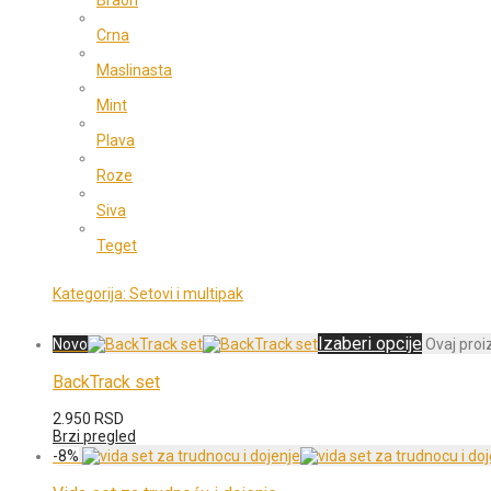
Braon
Crna
Maslinasta
Mint
Plava
Roze
Siva
Teget
Kategorija:
Setovi i multipak
Izaberi opcije
Novo
Ovaj proi
BackTrack set
2.950
RSD
Brzi pregled
-
8
%