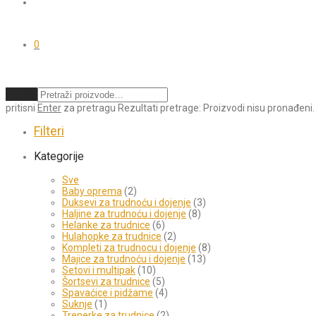
0
Obriši
pritisni
Enter
za pretragu
Rezultati pretrage:
Proizvodi nisu pronađeni.
Filteri
Kategorije
Sve
Baby oprema
(2)
Duksevi za trudnoću i dojenje
(3)
Haljine za trudnoću i dojenje
(8)
Helanke za trudnice
(6)
Hulahopke za trudnice
(2)
Kompleti za trudnocu i dojenje
(8)
Majice za trudnoću i dojenje
(13)
Setovi i multipak
(10)
Šortsevi za trudnice
(5)
Spavaćice i pidžame
(4)
Suknje
(1)
Trenerke za trudnice
(2)