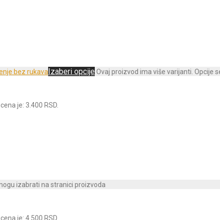
Izaberi opcije
Ovaj proizvod ima više varijanti. Opcije 
cena je: 3.400 RSD.
 mogu izabrati na stranici proizvoda
cena je: 4.500 RSD.