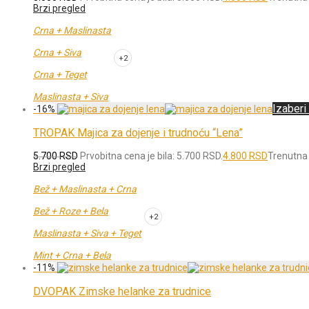
Brzi pregled
Crna + Maslinasta
Crna + Siva
+2
Crna + Teget
Maslinasta + Siva
Izaberi
-
16
%
TROPAK Majica za dojenje i trudnoću “Lena”
5.700
RSD
Prvobitna cena je bila: 5.700 RSD.
4.800
RSD
Trenutna 
Brzi pregled
Bež + Maslinasta + Crna
Bež + Roze + Bela
+2
Maslinasta + Siva + Teget
Mint + Crna + Bela
-
11
%
DVOPAK Zimske helanke za trudnice