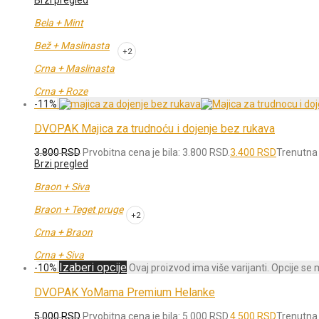
Brzi pregled
Bela + Mint
Bež + Maslinasta
+2
Crna + Maslinasta
Crna + Roze
-
11
%
DVOPAK Majica za trudnoću i dojenje bez rukava
3.800
RSD
Prvobitna cena je bila: 3.800 RSD.
3.400
RSD
Trenutna 
Brzi pregled
Braon + Siva
Braon + Teget pruge
+2
Crna + Braon
Crna + Siva
Izaberi opcije
-
10
%
Ovaj proizvod ima više varijanti. Opcije se
DVOPAK YoMama Premium Helanke
5.000
RSD
Prvobitna cena je bila: 5.000 RSD.
4.500
RSD
Trenutna 