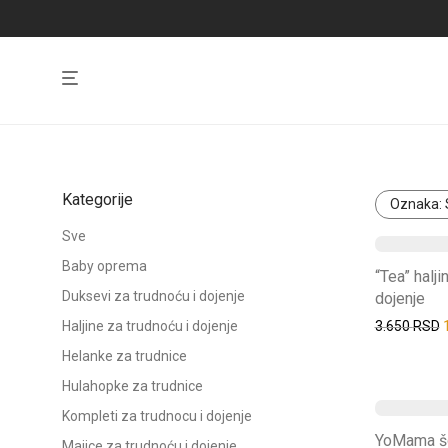
Kategorije
Oznaka:
Sve
Ovaj
Baby oprema
“Tea” halji
proizvod
Duksevi za trudnoću i dojenje
dojenje
ima
P
Haljine za trudnoću i dojenje
3.650
RSD
više
Helanke za trudnice
varijanti.
Hulahopke za trudnice
Opcije
Kompleti za trudnocu i dojenje
Ovaj
se
YoMama šo
Majice za trudnoću i dojenje