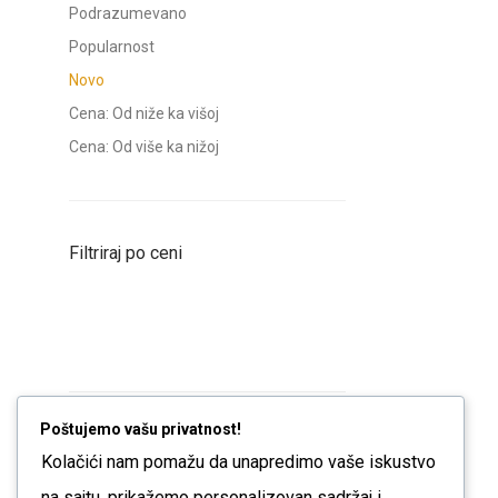
Podrazumevano
Popularnost
Novo
Cena: Od niže ka višoj
Cena: Od više ka nižoj
Filtriraj po ceni
Min
Max
price
price
Poštujemo vašu privatnost!
Filtriraj po
Kolačići nam pomažu da unapredimo vaše iskustvo
Bež
na sajtu, prikažemo personalizovan sadržaj i