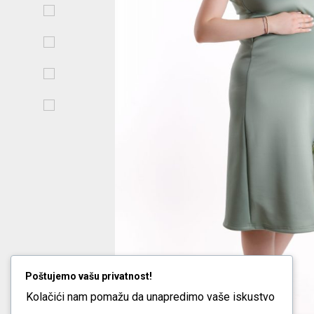
Poštujemo vašu privatnost!
Kolačići nam pomažu da unapredimo vaše iskustvo