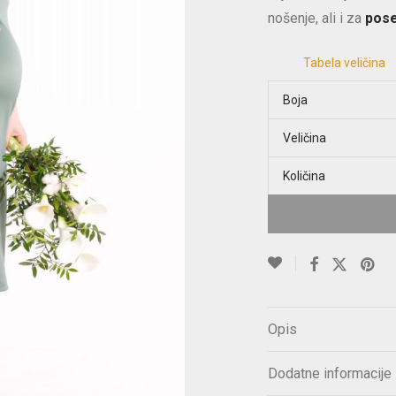
nošenje, ali i za
pose
Tabela veličina
Boja
Veličina
Količina
Opis
Dodatne informacije