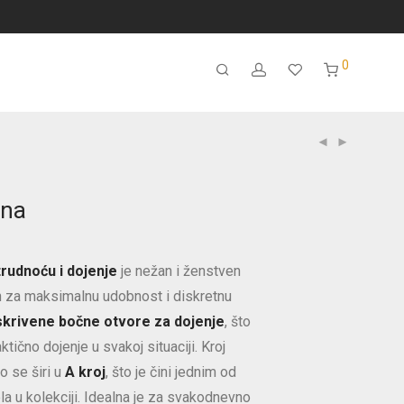
0
ina
trudnoću i dojenje
je nežan i ženstven
n za maksimalnu udobnost i diskretnu
skrivene bočne otvore za dojenje
, što
tično dojenje u svakoj situaciji. Kroj
no se širi u
A kroj
, što je čini jednim od
la u kolekciji. Idealna je za svakodnevno