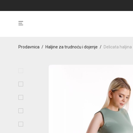
Prodavnica
/
Haljine za trudnoću i dojenje
/
Delicata haljina