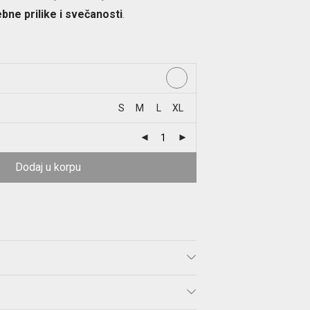
bne prilike i svečanosti
.
S
M
L
XL
Dodaj u korpu