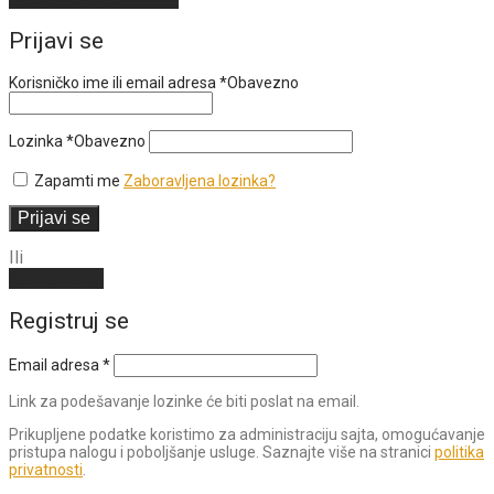
Prijavi se
Korisničko ime ili email adresa
*
Obavezno
Lozinka
*
Obavezno
Zapamti me
Zaboravljena lozinka?
Prijavi se
Ili
Kreiraj nalog
Registruj se
Email adresa
*
Link za podešavanje lozinke će biti poslat na email.
Prikupljene podatke koristimo za administraciju sajta, omogućavanje
pristupa nalogu i poboljšanje usluge. Saznajte više na stranici
politika
privatnosti
.