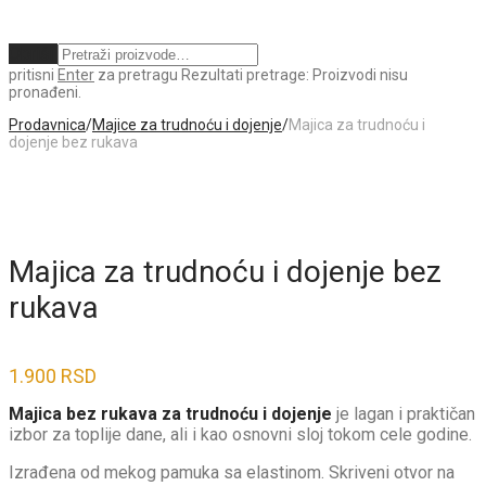
Obriši
pritisni
Enter
za pretragu
Rezultati pretrage:
Proizvodi nisu
pronađeni.
Prodavnica
/
Majice za trudnoću i dojenje
/
Majica za trudnoću i
dojenje bez rukava
Majica za trudnoću i dojenje bez
rukava
1.900
RSD
Majica bez rukava za trudnoću i dojenje
je lagan i praktičan
izbor za toplije dane, ali i kao osnovni sloj tokom cele godine.
Izrađena od mekog pamuka sa elastinom. Skriveni otvor na