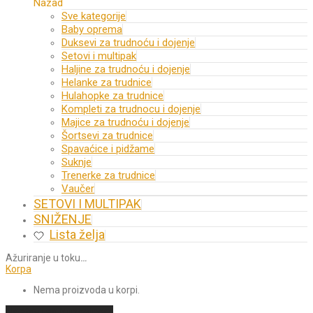
Nazad
Sve kategorije
Baby oprema
Duksevi za trudnoću i dojenje
Setovi i multipak
Haljine za trudnoću i dojenje
Helanke za trudnice
Hulahopke za trudnice
Kompleti za trudnocu i dojenje
Majice za trudnoću i dojenje
Šortsevi za trudnice
Spavaćice i pidžame
Suknje
Trenerke za trudnice
Vaučer
SETOVI I MULTIPAK
SNIŽENJE
Lista želja
Ažuriranje u toku
…
Korpa
Nema proizvoda u korpi.
Nastavi sa kupovinom