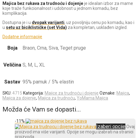
Majica bez rukava za trudnoću i dojenje
je idealan izbor za mame
koje traže funkcionalnost i udobnost u jednom komadu, bez
komplikacija.
Dostupna je i u
dvopak varijanti
, uz povoljniju cenu po komadu, kao i
u
setu uz biciklističke (set Vida)
za kompletan, usklađen izgled.
Dodatne informacije
Boja
Braon, Crna, Siva, Teget pruge
Veličina
S, M, L, XL
Sastav
95% pamuk / 5% elastin
SKU:
4715
Kategorija:
Majice za trudnoću i dojenje
Oznake:
Majica
,
Majica za dojenje
,
Majica za trudnoću
,
YoMama Majica
Možda će Vam se dopasti...
-
11
%
Izaberi opcije
Ovaj
proizvod ima više varijanti. Opcije se mogu izabrati na stranici
proizvoda