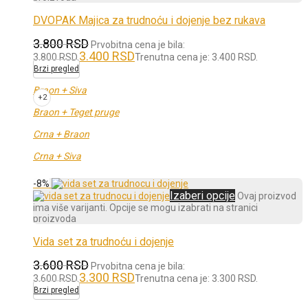
DVOPAK Majica za trudnoću i dojenje bez rukava
3.800
RSD
Prvobitna cena je bila:
3.400
RSD
3.800 RSD.
Trenutna cena je: 3.400 RSD.
Brzi pregled
Braon + Siva
+2
Braon + Teget pruge
Crna + Braon
Crna + Siva
-
8
%
Izaberi opcije
Ovaj proizvod
ima više varijanti. Opcije se mogu izabrati na stranici
proizvoda
Vida set za trudnoću i dojenje
3.600
RSD
Prvobitna cena je bila:
3.300
RSD
3.600 RSD.
Trenutna cena je: 3.300 RSD.
Brzi pregled