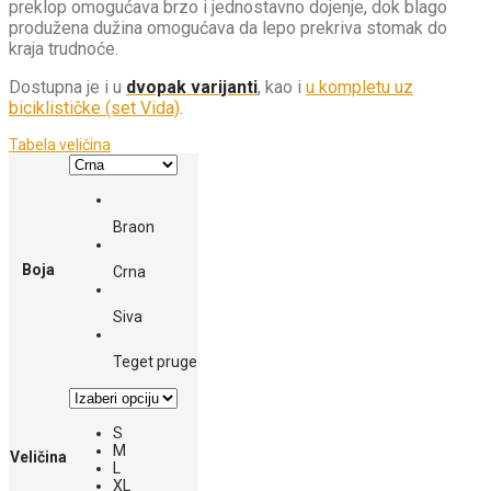
preklop omogućava brzo i jednostavno dojenje, dok blago
produžena dužina omogućava da lepo prekriva stomak do
kraja trudnoće.
Dostupna je i u
dvopak varijanti
, kao i
u kompletu uz
biciklističke (set Vida)
.
Tabela veličina
Braon
Boja
Crna
Siva
Teget pruge
S
M
Veličina
L
XL