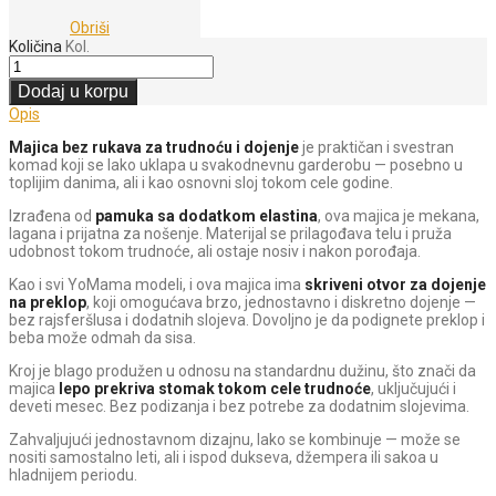
Obriši
Količina
Kol.
Dodaj u korpu
Opis
Majica bez rukava za trudnoću i dojenje
je praktičan i svestran
komad koji se lako uklapa u svakodnevnu garderobu — posebno u
toplijim danima, ali i kao osnovni sloj tokom cele godine.
Izrađena od
pamuka sa dodatkom elastina
, ova majica je mekana,
lagana i prijatna za nošenje. Materijal se prilagođava telu i pruža
udobnost tokom trudnoće, ali ostaje nosiv i nakon porođaja.
Kao i svi YoMama modeli, i ova majica ima
skriveni otvor za dojenje
na preklop
, koji omogućava brzo, jednostavno i diskretno dojenje —
bez rajsferšlusa i dodatnih slojeva. Dovoljno je da podignete preklop i
beba može odmah da sisa.
Kroj je blago produžen u odnosu na standardnu dužinu, što znači da
majica
lepo prekriva stomak tokom cele trudnoće
, uključujući i
deveti mesec. Bez podizanja i bez potrebe za dodatnim slojevima.
Zahvaljujući jednostavnom dizajnu, lako se kombinuje — može se
nositi samostalno leti, ali i ispod dukseva, džempera ili sakoa u
hladnijem periodu.