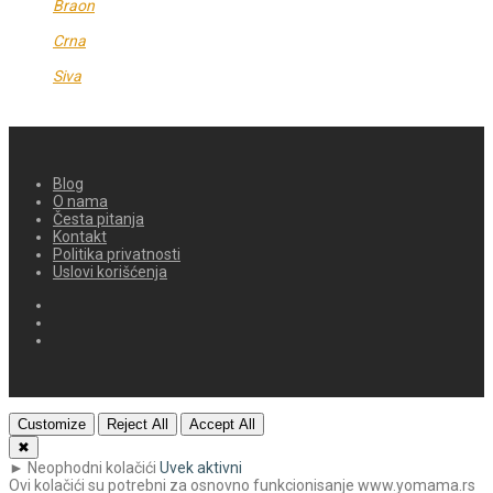
Braon
Crna
Siva
Blog
O nama
Česta pitanja
Kontakt
Politika privatnosti
Uslovi korišćenja
Customize
Reject All
Accept All
✖
►
Neophodni kolačići
Uvek aktivni
Ovi kolačići su potrebni za osnovno funkcionisanje www.yomama.rs