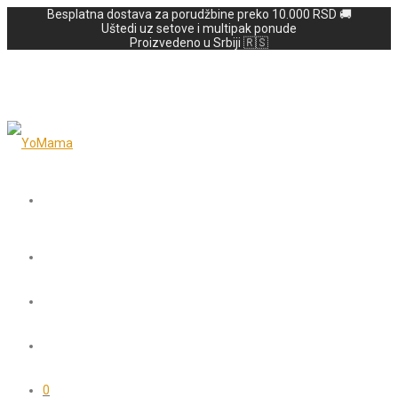
Besplatna dostava za porudžbine preko 10.000 RSD 🚚
Uštedi uz setove i multipak ponude
Proizvedeno u Srbiji 🇷🇸
0