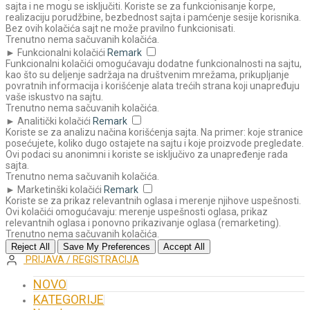
sajta i ne mogu se isključiti. Koriste se za funkcionisanje korpe,
realizaciju porudžbine, bezbednost sajta i pamćenje sesije korisnika.
Bez ovih kolačića sajt ne može pravilno funkcionisati.
Trenutno nema sačuvanih kolačića.
►
Funkcionalni kolačići
Remark
Funkcionalni kolačići omogućavaju dodatne funkcionalnosti na sajtu,
kao što su deljenje sadržaja na društvenim mrežama, prikupljanje
povratnih informacija i korišćenje alata trećih strana koji unapređuju
vaše iskustvo na sajtu.
Trenutno nema sačuvanih kolačića.
►
Analitički kolačići
Remark
Koriste se za analizu načina korišćenja sajta. Na primer: koje stranice
posećujete, koliko dugo ostajete na sajtu i koje proizvode pregledate.
Ovi podaci su anonimni i koriste se isključivo za unapređenje rada
sajta.
Trenutno nema sačuvanih kolačića.
►
Marketinški kolačići
Remark
Koriste se za prikaz relevantnih oglasa i merenje njihove uspešnosti.
Ovi kolačići omogućavaju: merenje uspešnosti oglasa, prikaz
relevantnih oglasa i ponovno prikazivanje oglasa (remarketing).
Trenutno nema sačuvanih kolačića.
Reject All
Save My Preferences
Accept All
PRIJAVA / REGISTRACIJA
NOVO
KATEGORIJE