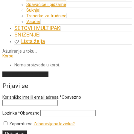
Spavaćice i pidžame
Suknje
Trenerke za trudnice
Vaučer
SETOVI I MULTIPAK
SNIŽENJE
Lista želja
Ažuriranje u toku
…
Korpa
Nema proizvoda u korpi.
Nastavi sa kupovinom
Prijavi se
Korisničko ime ili email adresa
*
Obavezno
Lozinka
*
Obavezno
Zapamti me
Zaboravljena lozinka?
Prijavi se