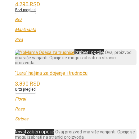
4.290
RSD
Brzi pregled
Bež
Maslinasta
Siva
Izaberi opcije
Ovaj proizvod
ima više varijanti. Opcije se mogu izabrati na stranici
proizvoda
“Lara” haljina za dojenje i trudnoću
3.890
RSD
Brzi pregled
Floral
Rose
Stripes
Izaberi opcije
Novo
Ovaj proizvod ima više varijanti. Opcije se
mogu izabrati na stranici proizvoda