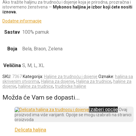
Ako tražite haljinu za trudnoću i dojenje koja je prirodna, prozračna i
istovremeno ženstvena —
Mykonos haljina je izbor koji ćete nositi
iznova.
Dodatne informacije
Sastav
100% pamuk
Boja
Bela, Braon, Zelena
Veličina
S, M, L, XL
SKU:
7367
Kategorija:
Haljine za trudnoću i dojenje
Oznake:
haljina sa
skrivenim otvorima
,
Haljina za dojenje
,
Haljina za trudnice
,
haljine za
dojenje
,
haljine za trudnice
,
trudnicke haljine
Možda će Vam se dopasti...
Izaberi opcije
Ovaj
proizvod ima više varijanti. Opcije se mogu izabrati na stranici
proizvoda
Delicata haljina