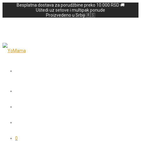
Besplatna dostava za porudžbine preko 10.000 RSD 🚚
Uštedi uz setove i multipak ponude
Proizvedeno u Srbiji 🇷🇸
0