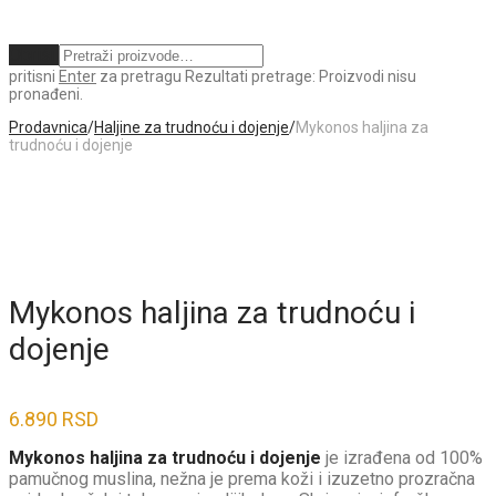
Obriši
pritisni
Enter
za pretragu
Rezultati pretrage:
Proizvodi nisu
pronađeni.
Prodavnica
/
Haljine za trudnoću i dojenje
/
Mykonos haljina za
trudnoću i dojenje
Mykonos haljina za trudnoću i
dojenje
6.890
RSD
Mykonos haljina za trudnoću i dojenje
je izrađena od 100%
pamučnog muslina, nežna je prema koži i izuzetno prozračna