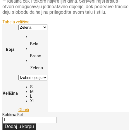
— idealna čak i tokom najvrelijih dana. Skriveni rajsferšlus-
otvori omogućavaju jednostavno dojenje, dok podesive tračice
daju slobodu da haljinu prilagodite svom telu i stilu.
Tabela veličina
Bela
Boja
Braon
Zelena
S
M
Veličina
L
XL
Obriši
Količina
Kol.
Dodaj u korpu