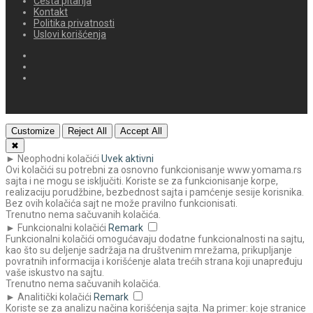
Česta pitanja
Kontakt
Politika privatnosti
Uslovi korišćenja
Customize
Reject All
Accept All
✖
►
Neophodni kolačići
Uvek aktivni
Ovi kolačići su potrebni za osnovno funkcionisanje www.yomama.rs
sajta i ne mogu se isključiti. Koriste se za funkcionisanje korpe,
realizaciju porudžbine, bezbednost sajta i pamćenje sesije korisnika.
Bez ovih kolačića sajt ne može pravilno funkcionisati.
Trenutno nema sačuvanih kolačića.
►
Funkcionalni kolačići
Remark
Funkcionalni kolačići omogućavaju dodatne funkcionalnosti na sajtu,
kao što su deljenje sadržaja na društvenim mrežama, prikupljanje
povratnih informacija i korišćenje alata trećih strana koji unapređuju
vaše iskustvo na sajtu.
Trenutno nema sačuvanih kolačića.
►
Analitički kolačići
Remark
Koriste se za analizu načina korišćenja sajta. Na primer: koje stranice