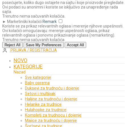
posećujete, koliko dugo ostajete na sajtu i koje proizvode pregledate.
Ovi podaci su anonimni i koriste se isključivo za unapređenje rada
sajta.
Trenutno nema sačuvanih kolačića.
►
Marketinški kolačići
Remark
Koriste se za prikaz relevantnih oglasa i merenje njihove uspešnosti.
Ovi kolačići omogućavaju: merenje uspešnosti oglasa, prikaz
relevantnih oglasa i ponovno prikazivanje oglasa (remarketing).
Trenutno nema sačuvanih kolačića.
Reject All
Save My Preferences
Accept All
PRIJAVA / REGISTRACIJA
NOVO
KATEGORIJE
Nazad
Sve kategorije
Baby oprema
Duksevi za trudnoću i dojenje
Setovi i multipak
Haljine za trudnoću i dojenje
Helanke za trudnice
Hulahopke za trudnice
Kompleti za trudnocu i dojenje
Majice za trudnoću i dojenje
Šortsevi za trudnice