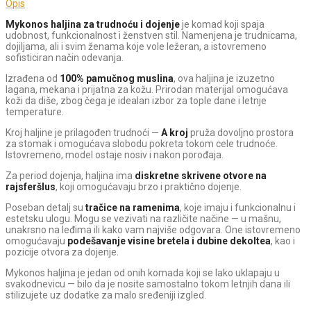
Opis
Mykonos haljina za trudnoću i dojenje
je komad koji spaja
udobnost, funkcionalnost i ženstven stil. Namenjena je trudnicama,
dojiljama, ali i svim ženama koje vole ležeran, a istovremeno
sofisticiran način odevanja.
Izrađena od
100% pamučnog muslina
, ova haljina je izuzetno
lagana, mekana i prijatna za kožu. Prirodan materijal omogućava
koži da diše, zbog čega je idealan izbor za tople dane i letnje
temperature.
Kroj haljine je prilagođen trudnoći —
A kroj
pruža dovoljno prostora
za stomak i omogućava slobodu pokreta tokom cele trudnoće.
Istovremeno, model ostaje nosiv i nakon porođaja.
Za period dojenja, haljina ima
diskretne skrivene otvore na
rajsferšlus
, koji omogućavaju brzo i praktično dojenje.
Poseban detalj su
tračice na ramenima
, koje imaju i funkcionalnu i
estetsku ulogu. Mogu se vezivati na različite načine — u mašnu,
unakrsno na leđima ili kako vam najviše odgovara. One istovremeno
omogućavaju
podešavanje visine bretela i dubine dekoltea
, kao i
pozicije otvora za dojenje.
Mykonos haljina je jedan od onih komada koji se lako uklapaju u
svakodnevicu — bilo da je nosite samostalno tokom letnjih dana ili
stilizujete uz dodatke za malo sređeniji izgled.