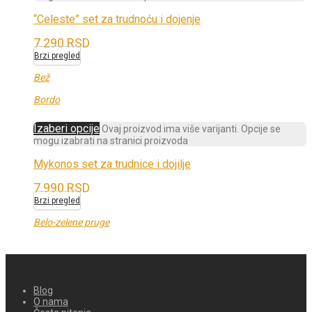
“Celeste” set za trudnoću i dojenje
7.290
RSD
Brzi pregled
Bež
Bordo
Izaberi opcije
Ovaj proizvod ima više varijanti. Opcije se
mogu izabrati na stranici proizvoda
Mykonos set za trudnice i dojilje
7.990
RSD
Brzi pregled
Belo-zelene pruge
Blog
O nama