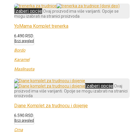
Izaberi opcije
Ovaj proizvod ima više varijanti. Opcije se
mogu izabrati na stranici proizvoda
YoMama Komplet trenerka
6.490
RSD
Brzi pregled
Bordo
Karamel
Maslinasta
Izaberi opcije
Ovaj
proizvod ima više varijanti. Opcije se mogu izabrati na stranici
proizvoda
Diane Komplet za trudnocu i dojenje
6.590
RSD
Brzi pregled
Crna