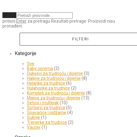
Obriši
pritisni
Enter
za pretragu
Rezultati pretrage:
Proizvodi nisu
pronađeni.
FILTERI
Kategorije
Sve
Baby oprema
(2)
Duksevi za trudnoću i dojenje
(3)
Haljine za trudnoću i dojenje
(8)
Helanke za trudnice
(6)
Hulahopke za trudnice
(2)
Kompleti za trudnocu i dojenje
(8)
Majice za trudnoću i dojenje
(13)
Setovi i multipak
(10)
Šortsevi za trudnice
(5)
Spavaćice i pidžame
(4)
Suknje
(1)
Trenerke za trudnice
(2)
Vaučer
(1)