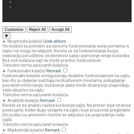
Customize
Reject All
Accept All
✖
►
Neophodni kolačići
Uvek aktivni
Ovi kolačići su potrebni za osnovno funkcionisanje www.yomama.rs
sajta i ne mogu se isključiti. Koriste se za funkcionisanje korpe,
realizaciju porudžbine, bezbednost sajta i pamćenje sesije korisnika.
Bez ovih kolačića sajt ne može pravilno funkcionisati.
Trenutno nema sačuvanih kolačića.
►
Funkcionalni kolačići
Remark
Funkcionalni kolačići omogućavaju dodatne funkcionalnosti na sajtu,
kao što su deljenje sadržaja na društvenim mrežama, prikupljanje
povratnih informacija i korišćenje alata trećih strana koji unapređuju
vaše iskustvo na sajtu.
Trenutno nema sačuvanih kolačića.
►
Analitički kolačići
Remark
Koriste se za analizu načina korišćenja sajta. Na primer: koje stranice
posećujete, koliko dugo ostajete na sajtu i koje proizvode pregledate.
Ovi podaci su anonimni i koriste se isključivo za unapređenje rada
sajta.
Trenutno nema sačuvanih kolačića.
►
Marketinški kolačići
Remark