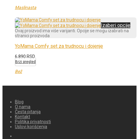
Maslinasta
Izaberi opcije
Ovaj proizvod ima više varijanti. Opcije se mogu izabrati na
stranici proizvoda
YoMama Comfy set za trudnocu i dojenje
6.890
RSD
Brzi pregled
Bež
Blog
O nama
Česta pitanja
Kontakt
Politika privatnosti
Uslovi korišćenja