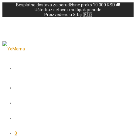
Besplatna dostava za porudžbine preko 10.000 RSD 🚚
Uštedi uz setove i multipak ponude
Proizvedeno u Srbiji 🇷🇸
0