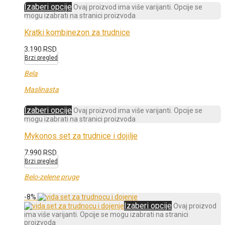
Izaberi opcije
Ovaj proizvod ima više varijanti. Opcije se
mogu izabrati na stranici proizvoda
Kratki kombinezon za trudnice
3.190
RSD
Brzi pregled
Bela
Maslinasta
Izaberi opcije
Ovaj proizvod ima više varijanti. Opcije se
mogu izabrati na stranici proizvoda
Mykonos set za trudnice i dojilje
7.990
RSD
Brzi pregled
Belo-zelene pruge
-
8
%
Izaberi opcije
Ovaj proizvod
ima više varijanti. Opcije se mogu izabrati na stranici
proizvoda