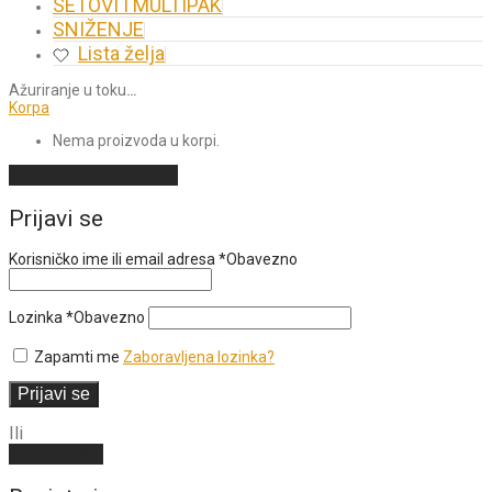
SETOVI I MULTIPAK
SNIŽENJE
Lista želja
Ažuriranje u toku
…
Korpa
Nema proizvoda u korpi.
Nastavi sa kupovinom
Prijavi se
Korisničko ime ili email adresa
*
Obavezno
Lozinka
*
Obavezno
Zapamti me
Zaboravljena lozinka?
Prijavi se
Ili
Kreiraj nalog