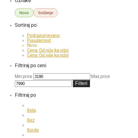
Oznake
Novo
Sniženje
Sortiraj po:
Podrazumevano
Popularnost
Novo
Cena: Od niže ka višoj
Cena: Od više ka nižoj
Filtriraj po ceni
Min price
Max price
Filteri
Filtriraj po
Bela
Bež
Bordo