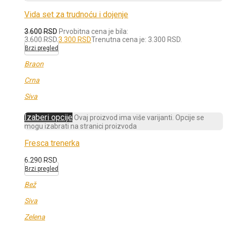
Vida set za trudnoću i dojenje
3.600
RSD
Prvobitna cena je bila:
3.600 RSD.
3.300
RSD
Trenutna cena je: 3.300 RSD.
Brzi pregled
Braon
Crna
Siva
Izaberi opcije
Ovaj proizvod ima više varijanti. Opcije se
mogu izabrati na stranici proizvoda
Fresca trenerka
6.290
RSD
Brzi pregled
Bež
Siva
Zelena