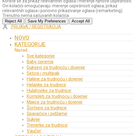
Koriste se za prikaz relevantnih oglasa i merenje njihove uspešnosti.
Ovi kolačići omogućavaju: merenje uspešnosti oglasa, prikaz
relevantnih oglasa i ponovno prikazivanje oglasa (remarketing).
Trenutno nema sačuvanih kolačića.
Reject All
Save My Preferences
Accept All
PRIJAVA / REGISTRACIJA
NOVO
KATEGORIJE
Nazad
Sve kategorije
Baby oprema
Duksevi za trudnoću i dojenje
Setovi i multipak
Haljine za trudnoću i dojenje
Helanke za trudnice
Hulahopke za trudnice
Kompleti za trudnocu i dojenje
Majice za trudnoću i dojenje
Šortsevi za trudnice
Spavaćice i pidžame
Suknje
Trenerke za trudnice
Vaučer