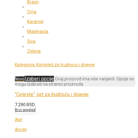
Braon
Crna
Karamel
Maslinasta
Siva
Zelena
Kategorija:
Kompleti za trudnocu i dojenje
Izaberi opcije
Novo
Ovaj proizvod ima više varijanti. Opcije se
mogu izabrati na stranici proizvoda
“Celeste” set za trudnoću i dojenje
7.290
RSD
Brzi pregled
Bež
Bordo