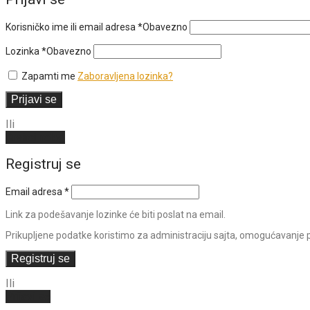
Korisničko ime ili email adresa
*
Obavezno
Lozinka
*
Obavezno
Zapamti me
Zaboravljena lozinka?
Prijavi se
Ili
Kreiraj nalog
Registruj se
Email adresa
*
Link za podešavanje lozinke će biti poslat na email.
Prikupljene podatke koristimo za administraciju sajta, omogućavanje pr
Registruj se
Ili
Prijavi se