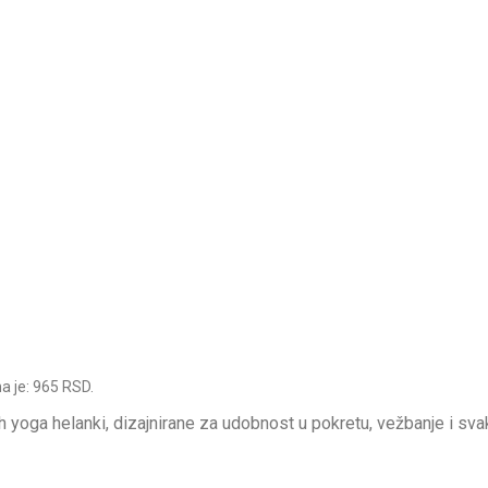
a je: 965 RSD.
ih yoga helanki, dizajnirane za udobnost u pokretu, vežbanje i 