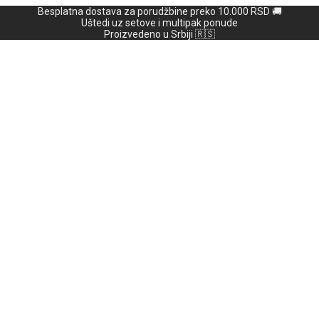
Besplatna dostava za porudžbine preko 10.000 RSD 🚚
Uštedi uz setove i multipak ponude
Proizvedeno u Srbiji 🇷🇸