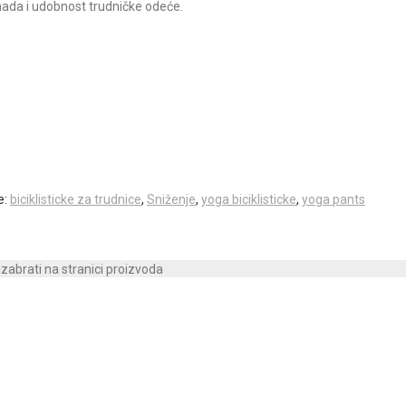
ada i udobnost trudničke odeće.
e:
biciklisticke za trudnice
,
Sniženje
,
yoga biciklisticke
,
yoga pants
izabrati na stranici proizvoda