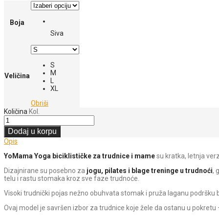
Boja
Siva
S
M
Veličina
L
XL
Obriši
Količina
Kol.
Dodaj u korpu
Opis
YoMama Yoga biciklističke za trudnice i mame
su kratka, letnja ver
Dizajnirane su posebno za
jogu, pilates i blage treninge u trudnoći
, 
telu i rastu stomaka kroz sve faze trudnoće.
Visoki trudnički pojas nežno obuhvata stomak i pruža laganu podršku be
Ovaj model je savršen izbor za trudnice koje žele da ostanu u pokretu – 