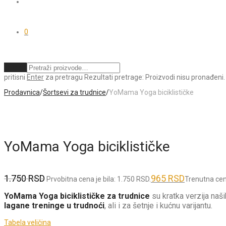
0
Obriši
pritisni
Enter
za pretragu
Rezultati pretrage:
Proizvodi nisu pronađeni.
Prodavnica
/
Šortsevi za trudnice
/
YoMama Yoga biciklističke
YoMama Yoga biciklističke
1.750
RSD
965
RSD
Prvobitna cena je bila: 1.750 RSD.
Trenutna cen
YoMama Yoga biciklističke za trudnice
su kratka verzija naš
lagane treninge u trudnoći
, ali i za šetnje i kućnu varijantu.
Tabela veličina