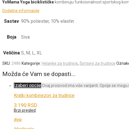
YoMama Yoga biciklističke
kombinuju funkcionalnost sportskog kom
Dodatne informacije
Sastav
90% poliester, 10% elastin
Boja
Siva
Veličina
S, M, L, XL
SKU:
2486
Kategorije:
Helanke za trudnice
,
Šortsevi za trudnice
Oznak
Možda će Vam se dopasti...
Izaberi opcije
Ovaj proizvod ima više varijanti. Opcije se mogu 
Kratki kombinezon za trudnice
3.190
RSD
Brzi pregled
Bela
Maslinasta