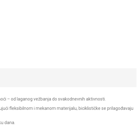
udnoći – od laganog vežbanja do svakodnevnih aktivnosti.
ujući fleksibilnom i mekanom materijalu, biciklističke se prilagođavaju
ku dana.