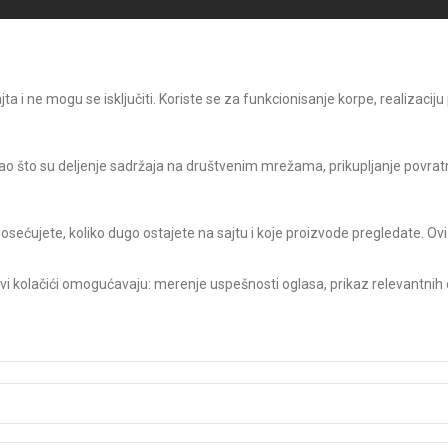
 i ne mogu se isključiti. Koriste se za funkcionisanje korpe, realizaciju
o što su deljenje sadržaja na društvenim mrežama, prikupljanje povratni
posećujete, koliko dugo ostajete na sajtu i koje proizvode pregledate. Ovi
Ovi kolačići omogućavaju: merenje uspešnosti oglasa, prikaz relevantnih