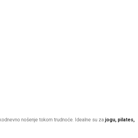
svakodnevno nošenje tokom trudnoće. Idealne su za
jogu, pilates,