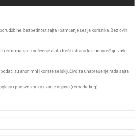
 porudžbine, bezbednost sajta i pamćenje sesije korisnika. Bez ovih
h informacija i korišćenje alata trećih strana koji unapređuju vaše
 podaci su anonimni i koriste se isključivo za unapređenje rada sajta.
 oglasa i ponovno prikazivanje oglasa (remarketing).