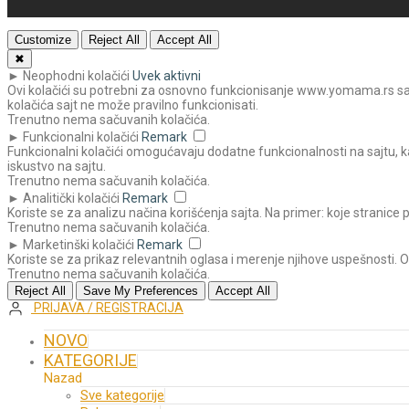
Customize
Reject All
Accept All
✖
►
Neophodni kolačići
Uvek aktivni
Ovi kolačići su potrebni za osnovno funkcionisanje www.yomama.rs sajta
kolačića sajt ne može pravilno funkcionisati.
Trenutno nema sačuvanih kolačića.
►
Funkcionalni kolačići
Remark
Funkcionalni kolačići omogućavaju dodatne funkcionalnosti na sajtu, ka
iskustvo na sajtu.
Trenutno nema sačuvanih kolačića.
►
Analitički kolačići
Remark
Koriste se za analizu načina korišćenja sajta. Na primer: koje stranice 
Trenutno nema sačuvanih kolačića.
►
Marketinški kolačići
Remark
Koriste se za prikaz relevantnih oglasa i merenje njihove uspešnosti. 
Trenutno nema sačuvanih kolačića.
Reject All
Save My Preferences
Accept All
PRIJAVA / REGISTRACIJA
NOVO
KATEGORIJE
Nazad
Sve kategorije