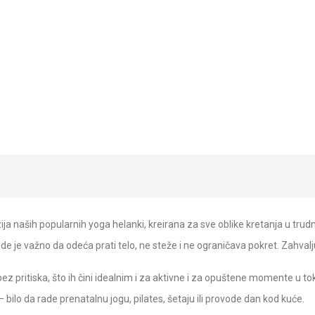
zija naših popularnih yoga helanki, kreirana za sve oblike kretanja u tr
gde je važno da odeća prati telo, ne steže i ne ograničava pokret. Zahvalj
z pritiska, što ih čini idealnim i za aktivne i za opuštene momente u to
bilo da rade prenatalnu jogu, pilates, šetaju ili provode dan kod kuće.