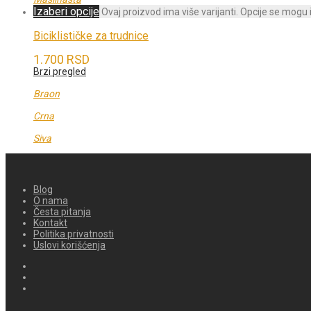
Izaberi opcije
Ovaj proizvod ima više varijanti. Opcije se mogu 
Biciklističke za trudnice
1.700
RSD
Brzi pregled
Braon
Crna
Siva
Blog
O nama
Česta pitanja
Kontakt
Politika privatnosti
Uslovi korišćenja