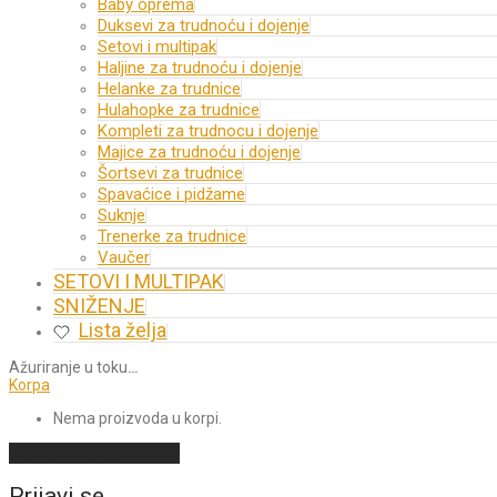
Baby oprema
Duksevi za trudnoću i dojenje
Setovi i multipak
Haljine za trudnoću i dojenje
Helanke za trudnice
Hulahopke za trudnice
Kompleti za trudnocu i dojenje
Majice za trudnoću i dojenje
Šortsevi za trudnice
Spavaćice i pidžame
Suknje
Trenerke za trudnice
Vaučer
SETOVI I MULTIPAK
SNIŽENJE
Lista želja
Ažuriranje u toku
…
Korpa
Nema proizvoda u korpi.
Nastavi sa kupovinom
Prijavi se