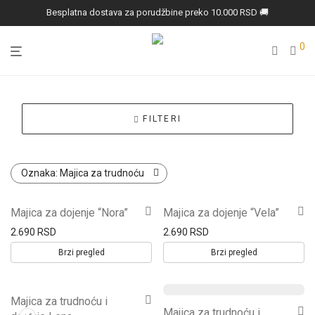
Besplatna dostava za porudžbine preko 10.000 RSD 🚚
0
FILTERI
Oznaka:
Majica za trudnoću
Ovaj
Ovaj
Novo
Novo
Majica za dojenje “Nora”
Majica za dojenje “Vela”
proizvod
proizvod
2.690
RSD
2.690
RSD
ima
ima
Brzi pregled
Brzi pregled
više
više
varijanti.
varijanti.
Ovaj
Majica za trudnoću i
Opcije
Opcije
Ovaj
Majica za trudnoću i
proizvod