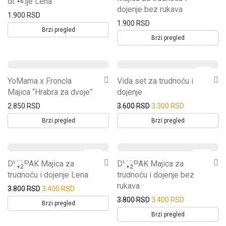
dojenje Lena
+6
se
se
proizvod
dojenje bez rukava
ima
1.900
RSD
mogu
mogu
ima
1.900
RSD
više
Brzi pregled
izabrati
izabrati
više
Brzi pregled
varijanti.
na
na
varijanti.
Opcije
stranici
stranici
Opcije
se
-
8
%
Ovaj
Ovaj
proizvoda
proizvoda
se
YoMama x Froncla
Vida set za trudnoću i
mogu
proizvod
proizvod
Majica “Hrabra za dvoje”
mogu
dojenje
izabrati
ima
ima
izabrati
Prvobitna cena je bila: 
Trenutna cena
2.850
RSD
3.600
RSD
3.300
RSD
na
više
više
na
Brzi pregled
Brzi pregled
stranici
varijanti.
varijanti.
stranici
proizvoda
Opcije
Opcije
proizvoda
-
11
%
-
11
%
Ovaj
Ovaj
se
se
DVOPAK Majica za
DVOPAK Majica za
+2
+2
proizvod
proizvod
mogu
trudnoću i dojenje Lena
mogu
trudnoću i dojenje bez
rukava
ima
ima
izabrati
Prvobitna cena je bila: 3.800 RSD.
Trenutna cena je: 3.400 RSD.
izabrati
3.800
RSD
3.400
RSD
Prvobitna cena je bila: 
Trenutna cena
3.800
RSD
3.400
RSD
više
više
na
na
Brzi pregled
varijanti.
varijanti.
Brzi pregled
stranici
stranici