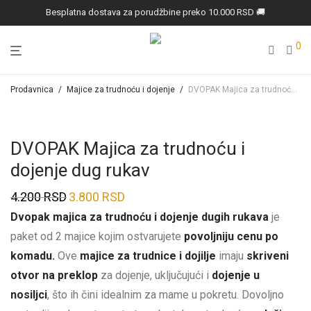
Besplatna dostava za porudžbine preko 10.000 RSD 🚚
0
Prodavnica
/
Majice za trudnoću i dojenje
/
DVOPAK Majica za trudnoću i dojenje dug rukav
DVOPAK Majica za trudnoću i
dojenje dug rukav
4.200
RSD
3.800
RSD
Prvobitna
Trenutna
Dvopak majica za trudnoću i dojenje dugih rukava
je
cena
cena
paket od 2 majice kojim ostvarujete
povoljniju cenu po
je
je:
komadu.
Ove
majice za trudnice i dojilje
imaju
skriveni
bila:
3.800 RSD.
otvor na preklop
za dojenje, uključujući i
dojenje u
4.200 RSD.
nosiljci
, što ih čini idealnim za mame u pokretu. Dovoljno