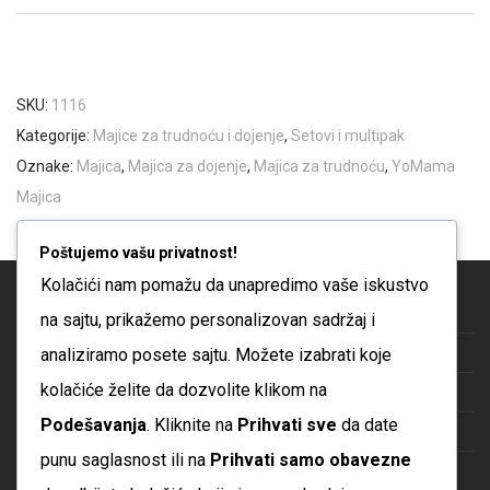
SKU:
1116
Kategorije:
Majice za trudnoću i dojenje
,
Setovi i multipak
Oznake:
Majica
,
Majica za dojenje
,
Majica za trudnoću
,
YoMama
Majica
Poštujemo vašu privatnost!
Kolačići nam pomažu da unapredimo vaše iskustvo
Blog
na sajtu, prikažemo personalizovan sadržaj i
analiziramo posete sajtu. Možete izabrati koje
O nama
kolačiće želite da dozvolite klikom na
Česta pitanja
Podešavanja
. Kliknite na
Prihvati sve
da date
Kontakt
punu saglasnost ili na
Prihvati samo obavezne
Politika privatnosti