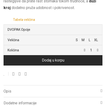
rastegljive da prate rast stomaka tokom trudnoće, a
duži
kroj
dodatno pruža udobnost i pokrivenost.
Tabela veličina
DVOPAK Opcije
Veličina
S
M
L
XL
Količina
Dodaj u korpu
Opis
Dodatne informacije