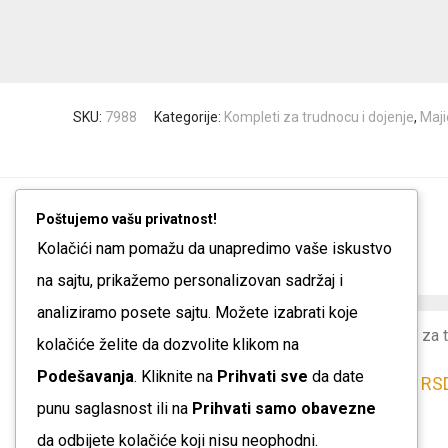
SKU:
7988
Kategorije:
Kompleti za trudnocu i dojenje
,
Maji
Poštujemo vašu privatnost!
Možda će Vam se dopasti...
Kolačići nam pomažu da unapredimo vaše iskustvo
na sajtu, prikažemo personalizovan sadržaj i
Ovaj
analiziramo posete sajtu. Možete izabrati koje
Biciklističke za trudnice
Ovaj
Majica za 
proizvod
1.700
RSD
kolačiće želite da dozvolite klikom na
proizvod
rukava
ima
Podešavanja
. Kliknite na
Prihvati sve
da date
ima
1.900
RS
više
punu saglasnost ili na
Prihvati samo obavezne
više
varijanti.
varijanti.
da odbijete kolačiće koji nisu neophodni.