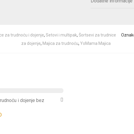
Dodatne informacije
ce za trudnoću i dojenje
,
Setovi i multipak
,
Šortsevi za trudnice
Oznak
za dojenje
,
Majica za trudnoću
,
YoMama Majica
trudnoću i dojenje bez
D