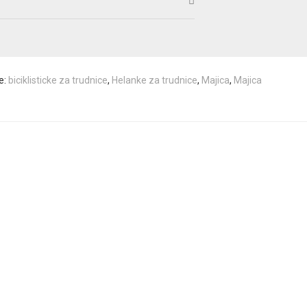
e:
biciklisticke za trudnice
,
Helanke za trudnice
,
Majica
,
Majica