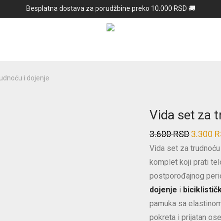
Besplatna dostava za porudžbine preko 10.000 RSD 🚚
rudnoću i dojenje
Vida set za 
3.600
RSD
3.300
R
Prvobitna
Vida set za trudnoću 
cena
komplet koji prati te
je
postporođajnog peri
bila:
dojenje
i
biciklisti
3.600 RSD
pamuka sa elastinom
pokreta i prijatan os