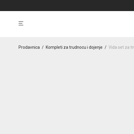
Prodavnica
/
Kompleti za trudnocu i dojenje
/
Vida set za t