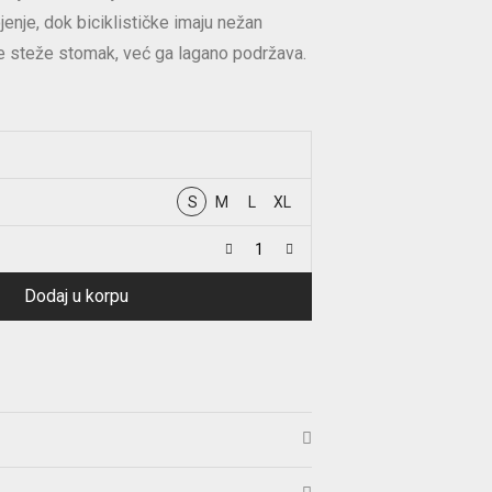
jenje, dok biciklističke imaju nežan
 ne steže stomak, već ga lagano podržava.
S
M
L
XL
Dodaj u korpu