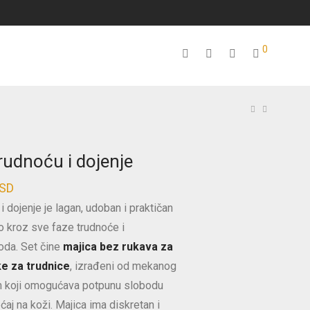
0
trudnoću i dojenje
SD
Trenutna
i dojenje je lagan, udoban i praktičan
cena
lo kroz sve faze trudnoće i
je:
oda. Set čine
majica bez rukava za
3.300 RSD.
čke za trudnice
, izrađeni od mekanog
.
 koji omogućava potpunu slobodu
ećaj na koži. Majica ima diskretan i