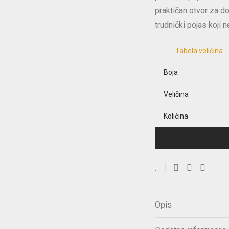
praktičan otvor za do
trudnički pojas koji
Tabela veličina
Boja
Veličina
Količina
Opis