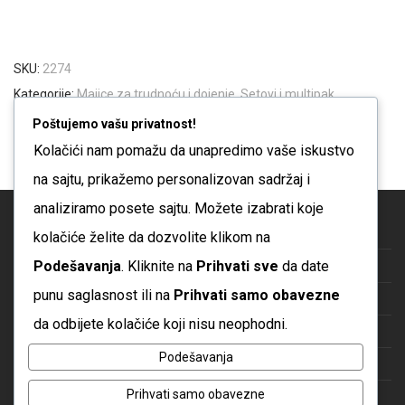
SKU:
2274
Kategorije:
Majice za trudnoću i dojenje
,
Setovi i multipak
Oznake:
Majica
,
Majica za dojenje
,
Majica za trudnoću
,
YoMama
Poštujemo vašu privatnost!
Majica
Kolačići nam pomažu da unapredimo vaše iskustvo
na sajtu, prikažemo personalizovan sadržaj i
analiziramo posete sajtu. Možete izabrati koje
Blog
kolačiće želite da dozvolite klikom na
Podešavanja
. Kliknite na
Prihvati sve
da date
O nama
punu saglasnost ili na
Prihvati samo obavezne
Česta pitanja
da odbijete kolačiće koji nisu neophodni.
Kontakt
Podešavanja
Politika privatnosti
Prihvati samo obavezne
Uslovi korišćenja