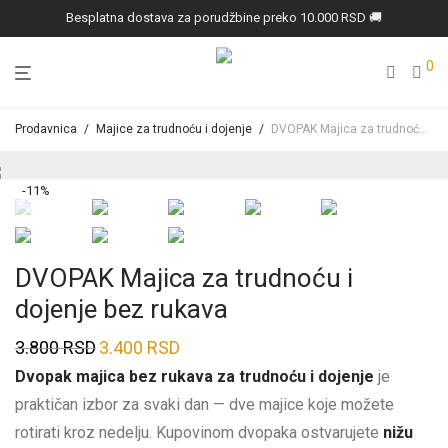
Besplatna dostava za porudžbine preko 10.000 RSD 🚚
0
Prodavnica
/
Majice za trudnoću i dojenje
/
DVOPAK Majica za trudnoću i dojenje bez rukava
-
11
%
DVOPAK Majica za trudnoću i
dojenje bez rukava
3.800
RSD
3.400
RSD
Prvobitna
Trenutna
Dvopak majica bez rukava za trudnoću i dojenje
je
cena
cena
praktičan izbor za svaki dan — dve majice koje možete
je
je:
rotirati kroz nedelju. Kupovinom dvopaka ostvarujete
nižu
bila:
3.400 RSD.