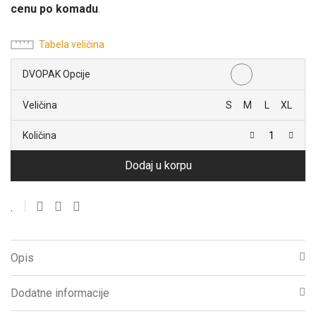
cenu po komadu
.
3.800 RSD.
Tabela veličina
DVOPAK Opcije
Veličina
S
M
L
XL
Količina
Dodaj u korpu
Opis
Dodatne informacije