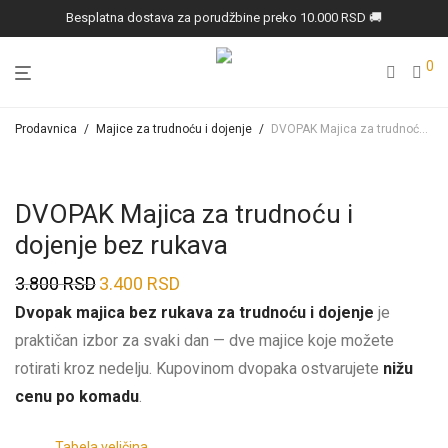
Besplatna dostava za porudžbine preko 10.000 RSD 🚚
0
Prodavnica
/
Majice za trudnoću i dojenje
/
DVOPAK Majica za trudnoću i dojenje bez rukava
DVOPAK Majica za trudnoću i
dojenje bez rukava
3.800
RSD
3.400
RSD
Prvobitna
Trenutna
Dvopak majica bez rukava za trudnoću i dojenje
je
cena
cena
praktičan izbor za svaki dan — dve majice koje možete
je
je:
rotirati kroz nedelju. Kupovinom dvopaka ostvarujete
nižu
bila:
3.400 RSD.
cenu po komadu
.
3.800 RSD.
Tabela veličina