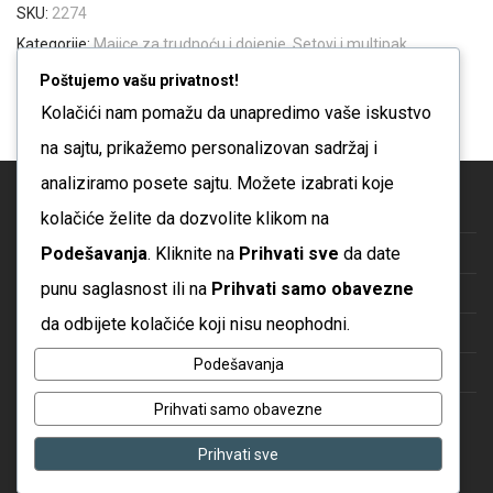
SKU:
2274
Kategorije:
Majice za trudnoću i dojenje
,
Setovi i multipak
Oznake:
Majica
,
Majica za dojenje
,
Majica za trudnoću
,
YoMama
Poštujemo vašu privatnost!
Majica
Kolačići nam pomažu da unapredimo vaše iskustvo
na sajtu, prikažemo personalizovan sadržaj i
analiziramo posete sajtu. Možete izabrati koje
Blog
kolačiće želite da dozvolite klikom na
Podešavanja
. Kliknite na
Prihvati sve
da date
O nama
punu saglasnost ili na
Prihvati samo obavezne
Česta pitanja
da odbijete kolačiće koji nisu neophodni.
Kontakt
Podešavanja
Politika privatnosti
Prihvati samo obavezne
Uslovi korišćenja
Prihvati sve