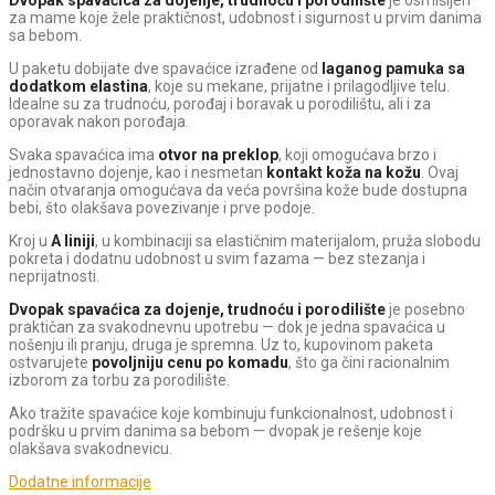
za mame koje žele praktičnost, udobnost i sigurnost u prvim danima
sa bebom.
U paketu dobijate dve spavaćice izrađene od
laganog pamuka sa
dodatkom elastina
, koje su mekane, prijatne i prilagodljive telu.
Idealne su za trudnoću, porođaj i boravak u porodilištu, ali i za
oporavak nakon porođaja.
Svaka spavaćica ima
otvor na preklop
, koji omogućava brzo i
jednostavno dojenje, kao i nesmetan
kontakt koža na kožu
. Ovaj
način otvaranja omogućava da veća površina kože bude dostupna
bebi, što olakšava povezivanje i prve podoje.
Kroj u
A liniji
, u kombinaciji sa elastičnim materijalom, pruža slobodu
pokreta i dodatnu udobnost u svim fazama — bez stezanja i
neprijatnosti.
Dvopak spavaćica za dojenje, trudnoću i porodilište
je posebno
praktičan za svakodnevnu upotrebu — dok je jedna spavaćica u
nošenju ili pranju, druga je spremna. Uz to, kupovinom paketa
ostvarujete
povoljniju cenu po komadu
, što ga čini racionalnim
izborom za torbu za porodilište.
Ako tražite spavaćice koje kombinuju funkcionalnost, udobnost i
podršku u prvim danima sa bebom — dvopak je rešenje koje
olakšava svakodnevicu.
Dodatne informacije