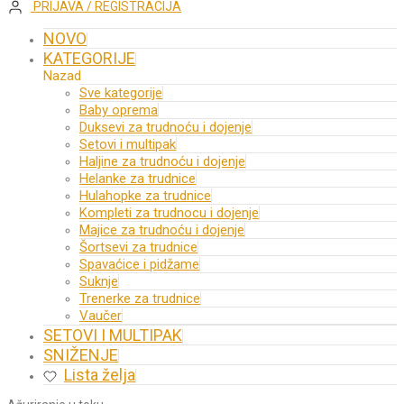
PRIJAVA / REGISTRACIJA
NOVO
KATEGORIJE
Nazad
Sve kategorije
Baby oprema
Duksevi za trudnoću i dojenje
Setovi i multipak
Haljine za trudnoću i dojenje
Helanke za trudnice
Hulahopke za trudnice
Kompleti za trudnocu i dojenje
Majice za trudnoću i dojenje
Šortsevi za trudnice
Spavaćice i pidžame
Suknje
Trenerke za trudnice
Vaučer
SETOVI I MULTIPAK
SNIŽENJE
Lista želja