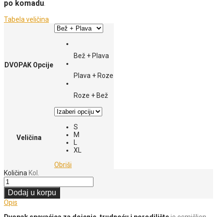
po komadu
.
Tabela veličina
Bež + Plava
DVOPAK Opcije
Plava + Roze
Roze + Bež
S
M
Veličina
L
XL
Obriši
Količina
Kol.
Dodaj u korpu
Opis
Dvopak spavaćica za dojenje, trudnoću i porodilište
je osmišljen