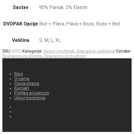
Sastav
95% Pamuk, 5% Elastin
DVOPAK Opcije
Bež + Plava, Plava + Roze, Roze + Bež
Veličina
S, M, L, XL
SKU:
6002
Kategorije:
Setovi i multipak
,
Spavaćice i pidžame
Oznake:
Spavacica za dojenje
,
Spavacica za trudnice
Blog
O nama
Česta pitanja
Kontakt
Politika privatnosti
Uslovi korišćenja