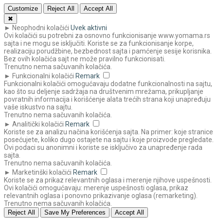
Customize
Reject All
Accept All
✖
►
Neophodni kolačići
Uvek aktivni
Ovi kolačići su potrebni za osnovno funkcionisanje www.yomama.rs
sajta i ne mogu se isključiti. Koriste se za funkcionisanje korpe,
realizaciju porudžbine, bezbednost sajta i pamćenje sesije korisnika.
Bez ovih kolačića sajt ne može pravilno funkcionisati.
Trenutno nema sačuvanih kolačića.
►
Funkcionalni kolačići
Remark
Funkcionalni kolačići omogućavaju dodatne funkcionalnosti na sajtu,
kao što su deljenje sadržaja na društvenim mrežama, prikupljanje
povratnih informacija i korišćenje alata trećih strana koji unapređuju
vaše iskustvo na sajtu.
Trenutno nema sačuvanih kolačića.
►
Analitički kolačići
Remark
Koriste se za analizu načina korišćenja sajta. Na primer: koje stranice
posećujete, koliko dugo ostajete na sajtu i koje proizvode pregledate.
Ovi podaci su anonimni i koriste se isključivo za unapređenje rada
sajta.
Trenutno nema sačuvanih kolačića.
►
Marketinški kolačići
Remark
Koriste se za prikaz relevantnih oglasa i merenje njihove uspešnosti.
Ovi kolačići omogućavaju: merenje uspešnosti oglasa, prikaz
relevantnih oglasa i ponovno prikazivanje oglasa (remarketing).
Trenutno nema sačuvanih kolačića.
Reject All
Save My Preferences
Accept All