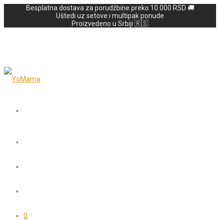
Besplatna dostava za porudžbine preko 10.000 RSD 🚚
Uštedi uz setove i multipak ponude
Proizvedeno u Srbiji 🇷🇸
0