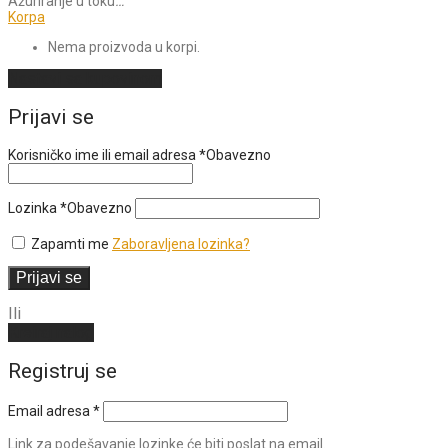
Ažuriranje u toku
…
Korpa
Nema proizvoda u korpi.
Nastavi sa kupovinom
Prijavi se
Korisničko ime ili email adresa
*
Obavezno
Lozinka
*
Obavezno
Zapamti me
Zaboravljena lozinka?
Prijavi se
Ili
Kreiraj nalog
Registruj se
Email adresa
*
Link za podešavanje lozinke će biti poslat na email.