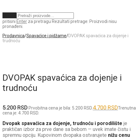
Obriši
pritisni
Enter
za pretragu
Rezultati pretrage:
Proizvodi nisu
pronađeni.
Prodavnica
/
Spavaćice i pidžame
/
DVOPAK spavaćica za dojenje i
trudnoću
DVOPAK spavaćica za dojenje i
trudnoću
5.200
RSD
4.700
RSD
Prvobitna cena je bila: 5.200 RSD.
Trenutna
cena je: 4.700 RSD.
Dvopak spavaćica za dojenje, trudnoću i porodilište
je
praktičan izbor za prve dane sa bebom — uvek imate čistu i
spremnu opciju. Kupovinom dvopaka ostvarujete
nižu cenu