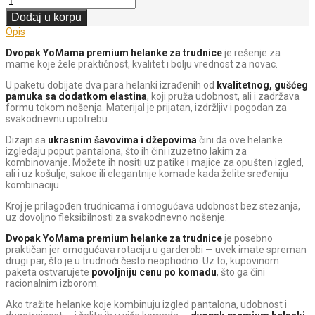
Dodaj u korpu
Opis
Dvopak YoMama premium helanke za trudnice
je rešenje za
mame koje žele praktičnost, kvalitet i bolju vrednost za novac.
U paketu dobijate dva para helanki izrađenih od
kvalitetnog, gušćeg
pamuka sa dodatkom elastina
, koji pruža udobnost, ali i zadržava
formu tokom nošenja. Materijal je prijatan, izdržljiv i pogodan za
svakodnevnu upotrebu.
Dizajn sa
ukrasnim šavovima i džepovima
čini da ove helanke
izgledaju poput pantalona, što ih čini izuzetno lakim za
kombinovanje. Možete ih nositi uz patike i majice za opušten izgled,
ali i uz košulje, sakoe ili elegantnije komade kada želite sređeniju
kombinaciju.
Kroj je prilagođen trudnicama i omogućava udobnost bez stezanja,
uz dovoljno fleksibilnosti za svakodnevno nošenje.
Dvopak YoMama premium helanke za trudnice
je posebno
praktičan jer omogućava rotaciju u garderobi — uvek imate spreman
drugi par, što je u trudnoći često neophodno. Uz to, kupovinom
paketa ostvarujete
povoljniju cenu po komadu
, što ga čini
racionalnim izborom.
Ako tražite helanke koje kombinuju izgled pantalona, udobnost i