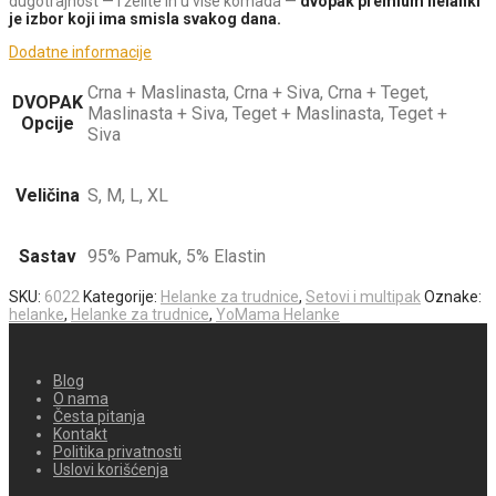
dugotrajnost — i želite ih u više komada —
dvopak premium helanki
je izbor koji ima smisla svakog dana.
Dodatne informacije
Crna + Maslinasta, Crna + Siva, Crna + Teget,
DVOPAK
Maslinasta + Siva, Teget + Maslinasta, Teget +
Opcije
Siva
Veličina
S, M, L, XL
Sastav
95% Pamuk, 5% Elastin
SKU:
6022
Kategorije:
Helanke za trudnice
,
Setovi i multipak
Oznake:
helanke
,
Helanke za trudnice
,
YoMama Helanke
Blog
O nama
Česta pitanja
Kontakt
Politika privatnosti
Uslovi korišćenja