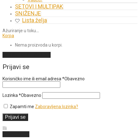
SETOVI I MULTIPAK
SNIŽENJE
Lista želja
Ažuriranje u toku
…
Korpa
Nema proizvoda u korpi.
Nastavi sa kupovinom
Prijavi se
Korisničko ime ili email adresa
*
Obavezno
Lozinka
*
Obavezno
Zapamti me
Zaboravljena lozinka?
Prijavi se
Ili
Kreiraj nalog