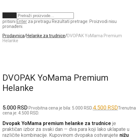
Obriši
pritisni
Enter
za pretragu
Rezultati pretrage:
Proizvodi nisu
pronađeni.
Prodavnica
/
Helanke za trudnice
/
DVOPAK YoMama Premium
Helanke
DVOPAK YoMama Premium
Helanke
5.000
RSD
4.500
RSD
Prvobitna cena je bila: 5.000 RSD.
Trenutna
cena je: 4.500 RSD.
Dvopak YoMama premium helanke za trudnice
je
praktičan izbor za svaki dan — dva para koji lako uklapate u
različite kombinacije. Kupovinom dvopaka ostvarujete
nižu