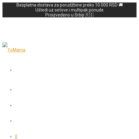
Besplatna dostava za porudžbine preko 10.000 RSD 🚚
Uštedi uz setove i multipak ponude
Proizvedeno u Srbiji 🇷🇸
0