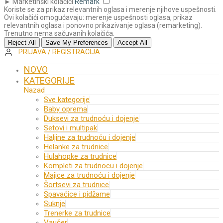
►
Marketinški kolačići
Remark
Koriste se za prikaz relevantnih oglasa i merenje njihove uspešnosti.
Ovi kolačići omogućavaju: merenje uspešnosti oglasa, prikaz
relevantnih oglasa i ponovno prikazivanje oglasa (remarketing).
Trenutno nema sačuvanih kolačića.
Reject All
Save My Preferences
Accept All
PRIJAVA / REGISTRACIJA
NOVO
KATEGORIJE
Nazad
Sve kategorije
Baby oprema
Duksevi za trudnoću i dojenje
Setovi i multipak
Haljine za trudnoću i dojenje
Helanke za trudnice
Hulahopke za trudnice
Kompleti za trudnocu i dojenje
Majice za trudnoću i dojenje
Šortsevi za trudnice
Spavaćice i pidžame
Suknje
Trenerke za trudnice
Vaučer