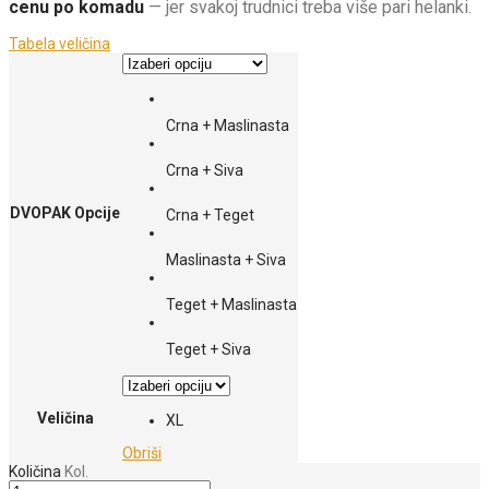
cenu po komadu
— jer svakoj trudnici treba više pari helanki.
Tabela veličina
Crna + Maslinasta
Crna + Siva
DVOPAK Opcije
Crna + Teget
Maslinasta + Siva
Teget + Maslinasta
Teget + Siva
Veličina
XL
Obriši
Količina
Kol.