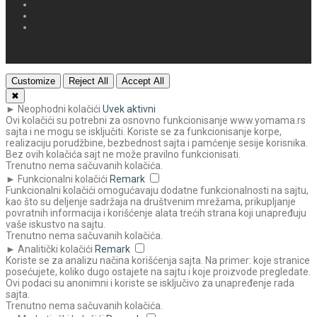
Customize
Reject All
Accept All
✖
►
Neophodni kolačići
Uvek aktivni
Ovi kolačići su potrebni za osnovno funkcionisanje www.yomama.rs
sajta i ne mogu se isključiti. Koriste se za funkcionisanje korpe,
realizaciju porudžbine, bezbednost sajta i pamćenje sesije korisnika.
Bez ovih kolačića sajt ne može pravilno funkcionisati.
Trenutno nema sačuvanih kolačića.
►
Funkcionalni kolačići
Remark
Funkcionalni kolačići omogućavaju dodatne funkcionalnosti na sajtu,
kao što su deljenje sadržaja na društvenim mrežama, prikupljanje
povratnih informacija i korišćenje alata trećih strana koji unapređuju
vaše iskustvo na sajtu.
Trenutno nema sačuvanih kolačića.
►
Analitički kolačići
Remark
Koriste se za analizu načina korišćenja sajta. Na primer: koje stranice
posećujete, koliko dugo ostajete na sajtu i koje proizvode pregledate.
Ovi podaci su anonimni i koriste se isključivo za unapređenje rada
sajta.
Trenutno nema sačuvanih kolačića.