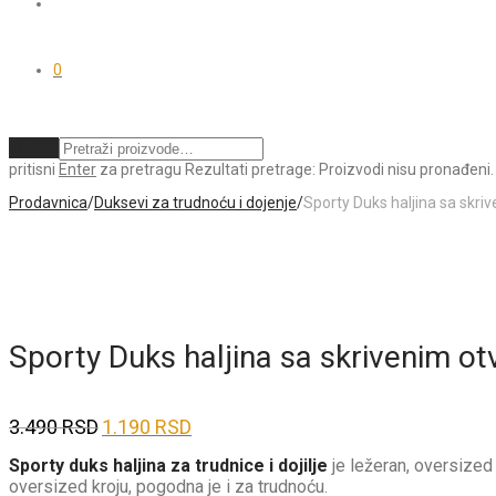
0
Obriši
pritisni
Enter
za pretragu
Rezultati pretrage:
Proizvodi nisu pronađeni.
Prodavnica
/
Duksevi za trudnoću i dojenje
/
Sporty Duks haljina sa skri
Sporty Duks haljina sa skrivenim ot
3.490
RSD
1.190
RSD
Prvobitna
Trenutna
cena
cena
je
je:
Sporty duks haljina za trudnice i dojilje
je ležeran, oversize
bila:
1.190 RSD.
oversized kroju, pogodna je i za trudnoću.
3.490 RSD.