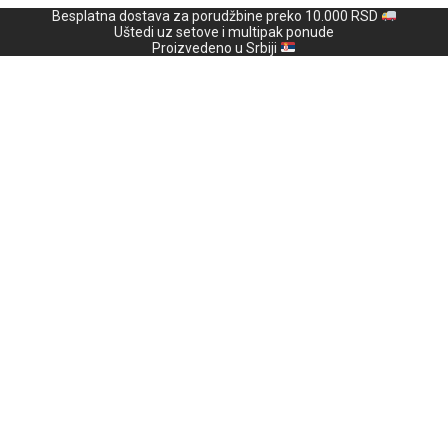
Besplatna dostava za porudžbine preko 10.000 RSD
Uštedi uz setove i multipak ponude
Proizvedeno u Srbiji