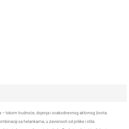
– tokom trudnoće, dojenja i svakodnevnog aktivnog života.
binaciji sa helankama, u zavisnosti od prilike i stila.