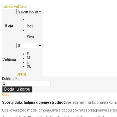
Tabela veličina
Boja
Bež
Siva
S
M
Veličina
L
XL
Obriši
Količina
Kol.
Dodaj u korpu
Opis
Sporty duks haljina dojenje i trudnoću
je ležeran i funkcionalan ko
Ovaj oversized model omogućava slobodu pokreta i prilagođava se telu, št