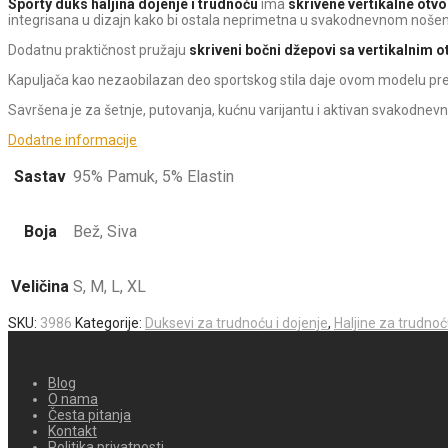
Sporty duks haljina dojenje i trudnoću
ima
skrivene vertikalne otvo
integrisana u dizajn kako bi ostala neprimetna u svakodnevnom nošen
Dodatnu praktičnost pružaju
skriveni bočni džepovi sa vertikalnim 
Kapuljača kao nezaobilazan deo sportskog stila daje ovom modelu prep
Savršena je za šetnje, putovanja, kućnu varijantu i aktivan svakodnevni
Dodatne informacije
Sastav
95% Pamuk, 5% Elastin
Boja
Bež, Siva
Veličina
S, M, L, XL
SKU:
3986
Kategorije:
Duksevi za trudnoću i dojenje
,
Haljine za trudnoć
Blog
O nama
Česta pitanja
Kontakt
Politika privatnosti