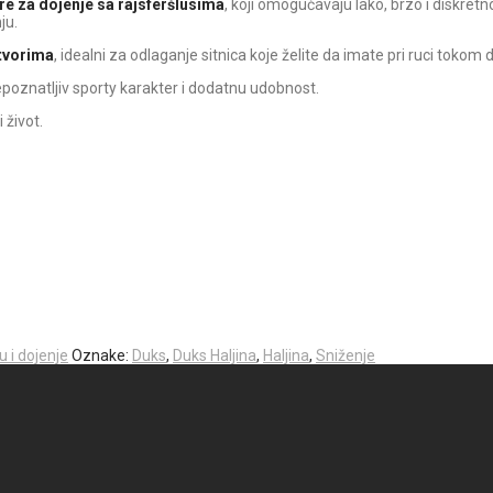
re za dojenje sa rajsferšlusima
, koji omogućavaju lako, brzo i diskret
ju.
otvorima
, idealni za odlaganje sitnica koje želite da imate pri ruci tokom 
oznatljiv sporty karakter i dodatnu udobnost.
 život.
u i dojenje
Oznake:
Duks
,
Duks Haljina
,
Haljina
,
Sniženje