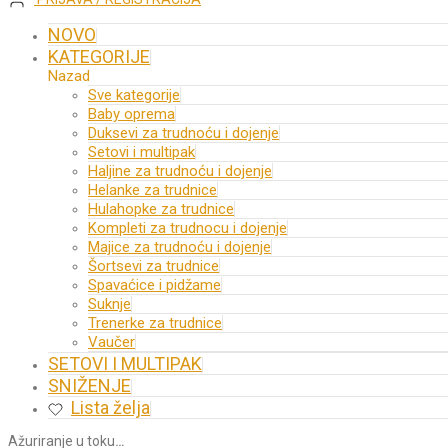
NOVO
KATEGORIJE
Nazad
Sve kategorije
Baby oprema
Duksevi za trudnoću i dojenje
Setovi i multipak
Haljine za trudnoću i dojenje
Helanke za trudnice
Hulahopke za trudnice
Kompleti za trudnocu i dojenje
Majice za trudnoću i dojenje
Šortsevi za trudnice
Spavaćice i pidžame
Suknje
Trenerke za trudnice
Vaučer
SETOVI I MULTIPAK
SNIŽENJE
Lista želja
Ažuriranje u toku
…