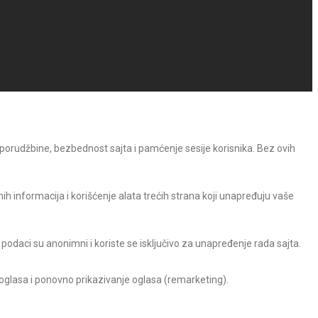
 porudžbine, bezbednost sajta i pamćenje sesije korisnika. Bez ovih
h informacija i korišćenje alata trećih strana koji unapređuju vaše
 podaci su anonimni i koriste se isključivo za unapređenje rada sajta.
 oglasa i ponovno prikazivanje oglasa (remarketing).