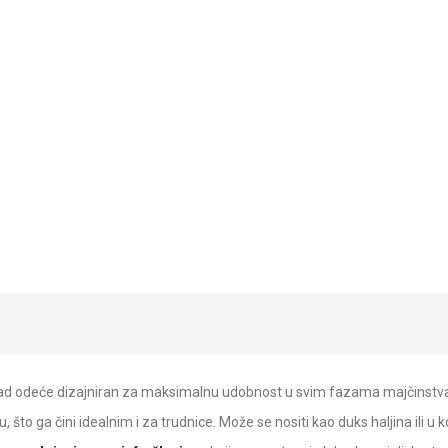
mad odeće dizajniran za maksimalnu udobnost u svim fazama majčinstva 
o ga čini idealnim i za trudnice. Može se nositi kao duks haljina ili u kom