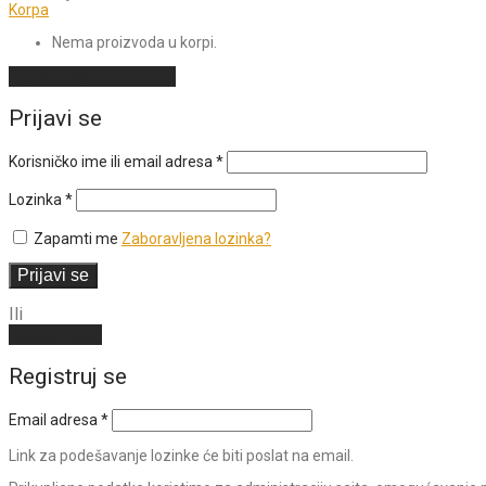
Korpa
Nema proizvoda u korpi.
Nastavi sa kupovinom
Prijavi se
Obavezno
Korisničko ime ili email adresa
*
Obavezno
Lozinka
*
Zapamti me
Zaboravljena lozinka?
Prijavi se
Ili
Kreiraj nalog
Registruj se
Email adresa
*
Link za podešavanje lozinke će biti poslat na email.