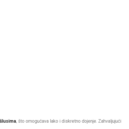
ršlusima
, što omogućava lako i diskretno dojenje. Zahvaljujući