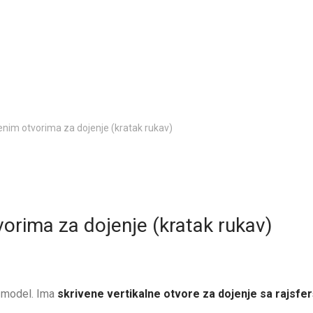
venim otvorima za dojenje (kratak rukav)
vorima za dojenje (kratak rukav)
d model. Ima
skrivene vertikalne otvore za dojenje sa rajsfe