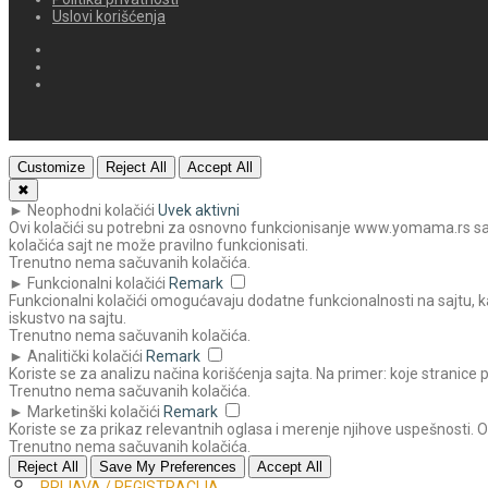
Uslovi korišćenja
Customize
Reject All
Accept All
✖
►
Neophodni kolačići
Uvek aktivni
Ovi kolačići su potrebni za osnovno funkcionisanje www.yomama.rs sajta
kolačića sajt ne može pravilno funkcionisati.
Trenutno nema sačuvanih kolačića.
►
Funkcionalni kolačići
Remark
Funkcionalni kolačići omogućavaju dodatne funkcionalnosti na sajtu, ka
iskustvo na sajtu.
Trenutno nema sačuvanih kolačića.
►
Analitički kolačići
Remark
Koriste se za analizu načina korišćenja sajta. Na primer: koje stranice 
Trenutno nema sačuvanih kolačića.
►
Marketinški kolačići
Remark
Koriste se za prikaz relevantnih oglasa i merenje njihove uspešnosti. 
Trenutno nema sačuvanih kolačića.
Reject All
Save My Preferences
Accept All
PRIJAVA / REGISTRACIJA