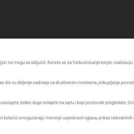
 i ne mogu se isključiti. Koriste se za funkcionisanje korpe, realizaciju
o što su deljenje sadržaja na društvenim mrežama, prikupljanje povratni
posećujete, koliko dugo ostajete na sajtu i koje proizvode pregledate. Ovi
Ovi kolačići omogućavaju: merenje uspešnosti oglasa, prikaz relevantnih