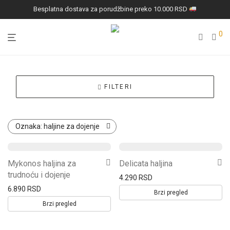
Besplatna dostava za porudžbine preko 10.000 RSD
0
FILTERI
Oznaka:
haljine za dojenje
Ovaj
Ovaj
Mykonos haljina za
Delicata haljina
proizvod
proizvod
trudnoću i dojenje
4.290
RSD
ima
ima
6.890
RSD
Brzi pregled
više
više
Brzi pregled
varijanti.
varijanti.
Opcije
Opcije