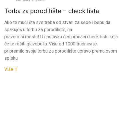
Torba za porodilište – check lista
Ako te muči šta sve treba od stvari za sebe i bebu da
spakuješ u torbu za porodilište, na
pravom si mestu! U nastavku ćeš pronaći check listu koja
će te rešiti glavobolja. Više od 1000 trudnica je
pripremilo svoju torbu za porodilište upravo prema ovom
spisku.
Više