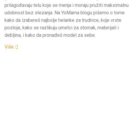
prilagođavaju telu koje se menja i moraju pružiti maksimalnu
udobnost bez stezanja. Na YoMama blogu pišemo o tome
kako da izabereš najbolje helanke za trudnice, koje vrste
postoje, kako se razlikuju umetci za stomak, materijali i
debljina, i kako da pronađeš model za sebe.
Više