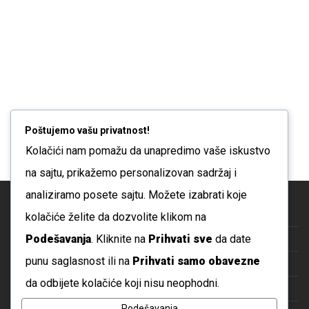
May 15, 2026
Kako da znam da li beba unosi dovoljno mleka? (I da
Poštujemo vašu privatnost!
li ja imam dovoljno mleka?)
Kolačići nam pomažu da unapredimo vaše iskustvo
na sajtu, prikažemo personalizovan sadržaj i
analiziramo posete sajtu. Možete izabrati koje
Blog
kolačiće želite da dozvolite klikom na
Podešavanja
. Kliknite na
Prihvati sve
da date
O nama
punu saglasnost ili na
Prihvati samo obavezne
Česta pitanja
da odbijete kolačiće koji nisu neophodni.
Kontakt
Podešavanja