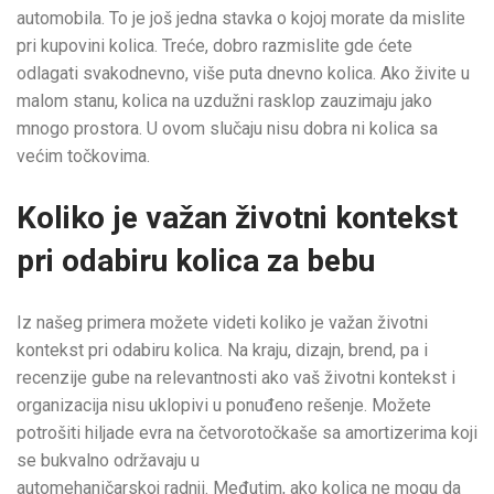
automobila. To je još jedna stavka o kojoj morate da mislite
pri kupovini kolica. Treće, dobro razmislite gde ćete
odlagati svakodnevno, više puta dnevno kolica. Ako živite u
malom stanu, kolica na uzdužni rasklop zauzimaju jako
mnogo prostora. U ovom slučaju nisu dobra ni kolica sa
većim točkovima.
Koliko je važan životni kontekst
pri odabiru kolica za bebu
Iz našeg primera možete videti koliko je važan životni
kontekst pri odabiru kolica. Na kraju, dizajn, brend, pa i
recenzije gube na relevantnosti ako vaš životni kontekst i
organizacija nisu uklopivi u ponuđeno rešenje. Možete
potrošiti hiljade evra na četvorotočkaše sa amortizerima koji
se bukvalno održavaju u
automehaničarskoj radnji. Međutim, ako kolica ne mogu da