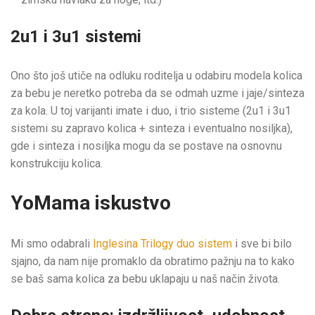
2u1 i 3u1 sistemi
Ono što još utiče na odluku roditelja u odabiru modela kolica
za bebu je neretko potreba da se odmah uzme i jaje/sinteza
za kola. U toj varijanti imate i duo, i trio sisteme (2u1 i 3u1
sistemi su zapravo kolica + sinteza i eventualno nosiljka),
gde i sinteza i nosiljka mogu da se postave na osnovnu
konstrukciju kolica.
YoMama iskustvo
Mi smo odabrali
Inglesina Trilogy duo sistem
i sve bi bilo
sjajno, da nam nije promaklo da obratimo pažnju na to kako
se baš sama kolica za bebu uklapaju u naš način života.