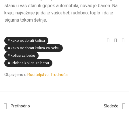
stanu u vaš stan ili gepek automobila, novac je bačen. Na
kraju, najvažnije je da je vašoj bebi udobno, toplo i da je
sigurna tokom šetnje.
kako odabrati kolica
kako odabrati kolica za bebu
kolica za bebu
udobna kolica za bebu
Objavljeno u
Roditeljstvo
,
Trudnoća
.
Prethodno
Sledeće