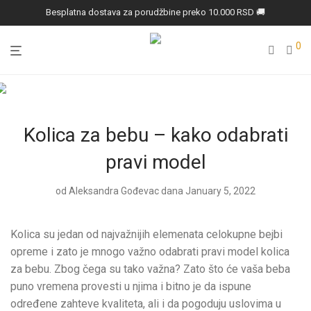
Besplatna dostava za porudžbine preko 10.000 RSD 🚚
0
Kolica za bebu – kako odabrati
pravi model
od
Aleksandra Gođevac
dana January 5, 2022
Kolica su jedan od najvažnijih elemenata celokupne bejbi
opreme i zato je mnogo važno odabrati pravi model kolica
za bebu. Zbog čega su tako važna? Zato što će vaša beba
puno vremena provesti u njima i bitno je da ispune
određene zahteve kvaliteta, ali i da pogoduju uslovima u