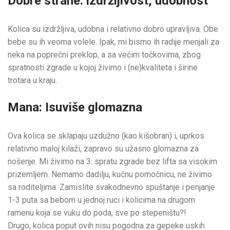
Dobre strane: izdržljivost, udobnost
Kolica su izdržljiva, udobna i relativno dobro upravljiva. Obe
bebe su ih veoma volele. Ipak, mi bismo ih radije menjali za
neka na poprečni preklop, a sa većim točkovima, zbog
spratnosti zgrade u kojoj živimo i (ne)kvaliteta i širine
trotara u kraju.
Mana: Isuviše glomazna
Ova kolica se sklapaju uzdužno (kao kišobran) i, uprkos
relativno maloj kilaži, zapravo su užasno glomazna za
nošenje. Mi živimo na 3. spratu zgrade bez lifta sa visokim
prizemljem. Nemamo dadilju, kućnu pomoćnicu, ne živimo
sa roditeljima. Zamislite svakodnevno spuštanje i penjanje
1-3 puta sa bebom u jednoj ruci i kolicima na drugom
ramenu koja se vuku do poda, sve po stepeništu?!
Drugo, kolica poput ovih nisu pogodna za gepeke uskih