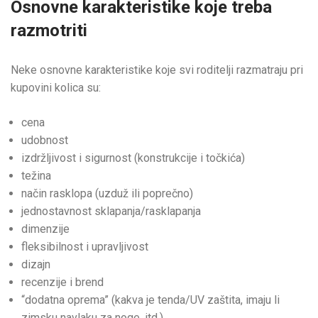
Osnovne karakteristike koje treba
razmotriti
Neke osnovne karakteristike koje svi roditelji razmatraju pri
kupovini kolica su:
cena
udobnost
izdržljivost i sigurnost (konstrukcije i točkića)
težina
način rasklopa (uzduž ili poprečno)
jednostavnost sklapanja/rasklapanja
dimenzije
fleksibilnost i upravljivost
dizajn
recenzije i brend
“dodatna oprema” (kakva je tenda/UV zaštita, imaju li
zimsku navlaku za noge, itd.)