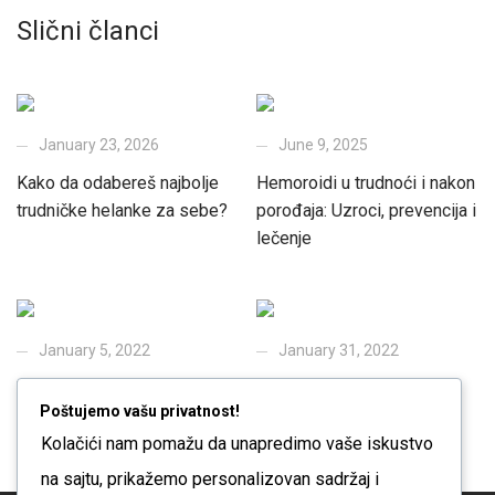
Slični članci
January 23, 2026
June 9, 2025
Kako da odabereš najbolje
Hemoroidi u trudnoći i nakon
trudničke helanke za sebe?
porođaja: Uzroci, prevencija i
lečenje
January 5, 2022
January 31, 2022
Torba za porodilište – check
Pripremi se za dojenje
Poštujemo vašu privatnost!
lista
Kolačići nam pomažu da unapredimo vaše iskustvo
na sajtu, prikažemo personalizovan sadržaj i