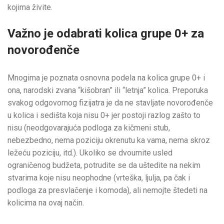
kojima živite.
Važno je odabrati kolica grupe 0+ za
novorođenče
Mnogima je poznata osnovna podela na kolica grupe 0+ i
ona, narodski zvana “kišobran” ili “letnja” kolica. Preporuka
svakog odgovornog fizijatra je da ne stavljate novorođenče
u kolica i sedišta koja nisu 0+ jer postoji razlog zašto to
nisu (neodgovarajuća podloga za kičmeni stub,
nebezbedno, nema poziciju okrenutu ka vama, nema skroz
ležeću poziciju, itd.). Ukoliko se dvoumite usled
ograničenog budžeta, potrudite se da uštedite na nekim
stvarima koje nisu neophodne (vrteška, ljulja, pa čak i
podloga za presvlačenje i komoda), ali nemojte štedeti na
kolicima na ovaj način.