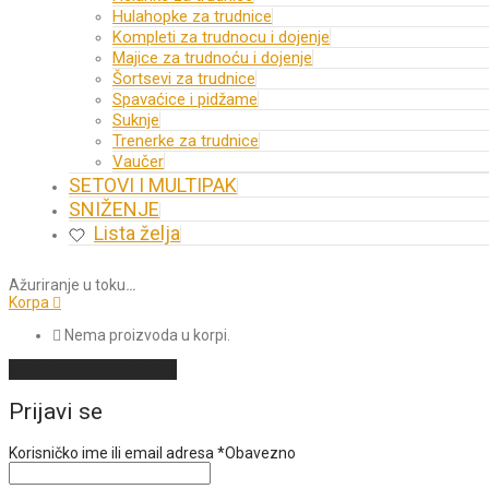
Hulahopke za trudnice
Kompleti za trudnocu i dojenje
Majice za trudnoću i dojenje
Šortsevi za trudnice
Spavaćice i pidžame
Suknje
Trenerke za trudnice
Vaučer
SETOVI I MULTIPAK
SNIŽENJE
Lista želja
Ažuriranje u toku
…
Korpa
Nema proizvoda u korpi.
Nastavi sa kupovinom
Prijavi se
Korisničko ime ili email adresa
*
Obavezno