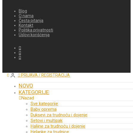
Blog
O nama
Česta pitanja
Kontakt
Politika privatnosti
Uslovi korišćenja
PRIJAVA / REGISTRACIJA
NOVO
KATEGORIJE
Nazad
Sve kategorije
Baby oprema
Duksevi za trudnoću i dojenje
Setovi i multipak
Haljine za trudnoću i dojenje
Helanke za trudnice