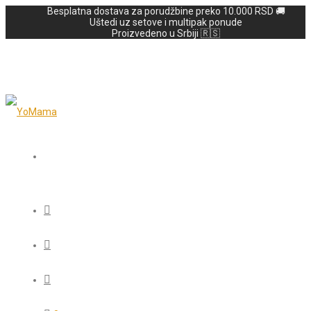
Besplatna dostava za porudžbine preko 10.000 RSD 🚚
Uštedi uz setove i multipak ponude
Proizvedeno u Srbiji 🇷🇸