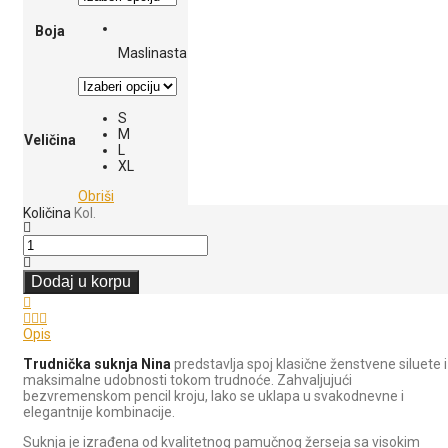
Boja
Maslinasta
S
M
Veličina
L
XL
Obriši
Količina
Kol.
Dodaj u korpu
Opis
Trudnička suknja Nina
predstavlja spoj klasične ženstvene siluete i
maksimalne udobnosti tokom trudnoće. Zahvaljujući
bezvremenskom pencil kroju, lako se uklapa u svakodnevne i
elegantnije kombinacije.
Suknja je izrađena od kvalitetnog pamučnog žerseja sa visokim