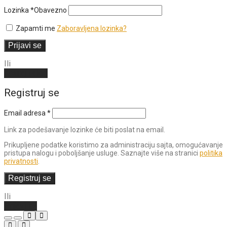
Lozinka
*
Obavezno
Zapamti me
Zaboravljena lozinka?
Prijavi se
Ili
Kreiraj nalog
Registruj se
Email adresa
*
Link za podešavanje lozinke će biti poslat na email.
Prikupljene podatke koristimo za administraciju sajta, omogućavanje
pristupa nalogu i poboljšanje usluge. Saznajte više na stranici
politika
privatnosti
.
Registruj se
Ili
Prijavi se