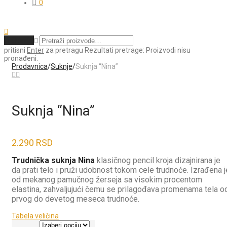
0
Obriši
pritisni
Enter
za pretragu
Rezultati pretrage:
Proizvodi nisu
pronađeni.
Prodavnica
/
Suknje
/
Suknja “Nina”
Suknja “Nina”
2.290
RSD
Trudnička suknja Nina
klasičnog pencil kroja dizajnirana je
da prati telo i pruži udobnost tokom cele trudnoće. Izrađena j
od mekanog pamučnog žerseja sa visokim procentom
elastina, zahvaljujući čemu se prilagođava promenama tela o
prvog do devetog meseca trudnoće.
Tabela veličina