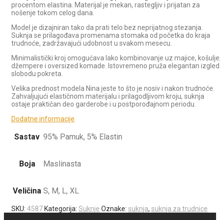
procentom elastina. Materijal je mekan, rastegljiv i prijatan za
nošenje tokom celog dana.
Model je dizajniran tako da prati telo bez neprijatnog stezanja.
Suknja se prilagođava promenama stomaka od početka do kraja
trudnoće, zadržavajući udobnost u svakom mesecu.
Minimalistički kroj omogućava lako kombinovanje uz majice, košulje
džempere i oversized komade. Istovremeno pruža elegantan izgled 
slobodu pokreta.
Velika prednost modela Nina jeste to što je nosiv i nakon trudnoće.
Zahvaljujući elastičnom materijalu i prilagodljivom kroju, suknja
ostaje praktičan deo garderobe i u postporođajnom periodu.
Dodatne informacije
Sastav
95% Pamuk, 5% Elastin
Boja
Maslinasta
Veličina
S, M, L, XL
SKU:
4587
Kategorija:
Suknje
Oznake:
suknja
,
suknja za trudnice