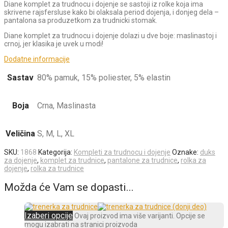
Diane komplet za trudnocu i dojenje se sastoji iz rolke koja ima
skrivene rajsfersluse kako bi olaksala period dojenja, i donjeg dela –
pantalona sa produzetkom za trudnicki stomak.
Diane komplet za trudnocu i dojenje dolazi u dve boje: maslinastoj i
crnoj, jer klasika je uvek u modi!
Dodatne informacije
Sastav
80% pamuk, 15% poliester, 5% elastin
Boja
Crna, Maslinasta
Veličina
S, M, L, XL
SKU:
1868
Kategorija:
Kompleti za trudnocu i dojenje
Oznake:
duks
za dojenje
,
komplet za trudnice
,
pantalone za trudnice
,
rolka za
dojenje
,
rolka za trudnice
Možda će Vam se dopasti...
Izaberi opcije
Ovaj proizvod ima više varijanti. Opcije se
mogu izabrati na stranici proizvoda