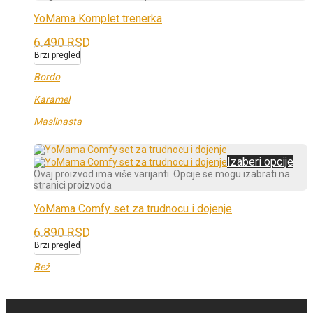
YoMama Komplet trenerka
6.490
RSD
Brzi pregled
Bordo
Karamel
Maslinasta
Izaberi opcije
Ovaj proizvod ima više varijanti. Opcije se mogu izabrati na
stranici proizvoda
YoMama Comfy set za trudnocu i dojenje
6.890
RSD
Brzi pregled
Bež