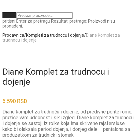
Obriši
pritisni
Enter
za pretragu
Rezultati pretrage:
Proizvodi nisu
pronađeni.
Prodavnica
/
Kompleti za trudnocu i dojenje
/
Diane Komplet za
trudnocu i dojenje
Diane Komplet za trudnocu i
dojenje
6.590
RSD
Diane komplet za trudnoću i dojenje, od predivne ponte rome,
pruzice vam udobnost i sik izgled. Diane komplet za trudnocu
i dojenje se sastoji iz rolke koja ima skrivene rajsfersluse
kako bi olaksala period dojenja, i donjeg dele – pantalona sa
produzetkom za trudnicki stomak.