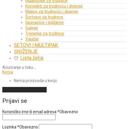
Hulahopke za trudnice
Kompleti za trudnocu i dojenje
Majice za trudnoću i dojenje
Šortsevi za trudnice
Spavaćice i pidžame
Suknje
Trenerke za trudnice
Vaučer
SETOVI I MULTIPAK
SNIŽENJE
Lista želja
Ažuriranje u toku
…
Korpa
Nema proizvoda u korpi.
Nastavi sa kupovinom
Prijavi se
Korisničko ime ili email adresa
*
Obavezno
Lozinka
*
Obavezno