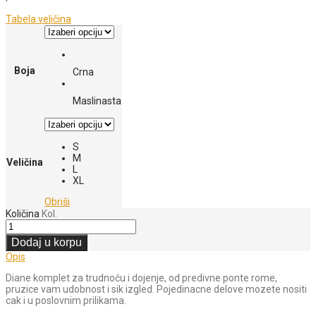
Tabela veličina
Boja
Crna
Maslinasta
S
M
Veličina
L
XL
Obriši
Količina
Kol.
Dodaj u korpu
Opis
Diane komplet za trudnoću i dojenje, od predivne ponte rome,
pruzice vam udobnost i sik izgled. Pojedinacne delove mozete nositi
cak i u poslovnim prilikama.