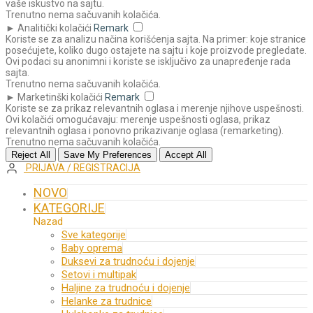
vaše iskustvo na sajtu.
Trenutno nema sačuvanih kolačića.
►
Analitički kolačići
Remark
Koriste se za analizu načina korišćenja sajta. Na primer: koje stranice
posećujete, koliko dugo ostajete na sajtu i koje proizvode pregledate.
Ovi podaci su anonimni i koriste se isključivo za unapređenje rada
sajta.
Trenutno nema sačuvanih kolačića.
►
Marketinški kolačići
Remark
Koriste se za prikaz relevantnih oglasa i merenje njihove uspešnosti.
Ovi kolačići omogućavaju: merenje uspešnosti oglasa, prikaz
relevantnih oglasa i ponovno prikazivanje oglasa (remarketing).
Trenutno nema sačuvanih kolačića.
Reject All
Save My Preferences
Accept All
PRIJAVA / REGISTRACIJA
NOVO
KATEGORIJE
Nazad
Sve kategorije
Baby oprema
Duksevi za trudnoću i dojenje
Setovi i multipak
Haljine za trudnoću i dojenje
Helanke za trudnice