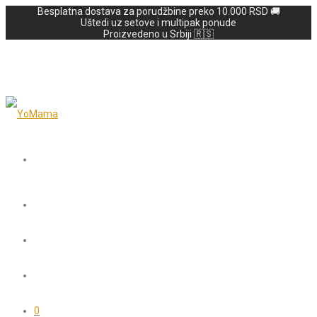
Besplatna dostava za porudžbine preko 10.000 RSD 🚚
Uštedi uz setove i multipak ponude
Proizvedeno u Srbiji 🇷🇸
0