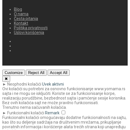
Blog
O nama
Česta pitanja
Kontakt
Politika privatnosti
Uslovi korišćenja
Customize
Reject All
Accept All
✖
►
Neophodni kolačići
Uvek aktivni
Ovi kolačići su potrebni za osnovno funkcionisanje www.yomama.rs
sajta i ne mogu se isključiti. Koriste se za funkcionisanje korpe,
realizaciju porudžbine, bezbednost sajta i pamćenje sesije korisnika.
Bez ovih kolačića sajt ne može pravilno funkcionisati.
Trenutno nema sačuvanih kolačića.
►
Funkcionalni kolačići
Remark
Funkcionalni kolačići omogućavaju dodatne funkcionalnosti na sajtu,
kao što su deljenje sadržaja na društvenim mrežama, prikupljanje
povratnih informacija i korišćenje alata trećih strana koji unapređuju