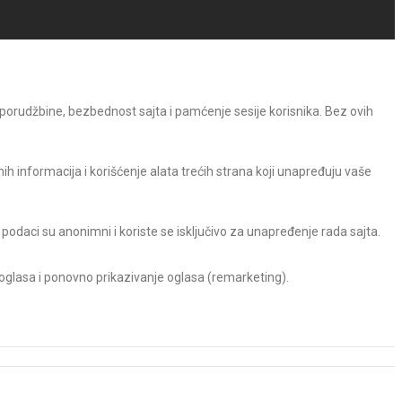
 porudžbine, bezbednost sajta i pamćenje sesije korisnika. Bez ovih
h informacija i korišćenje alata trećih strana koji unapređuju vaše
 podaci su anonimni i koriste se isključivo za unapređenje rada sajta.
 oglasa i ponovno prikazivanje oglasa (remarketing).