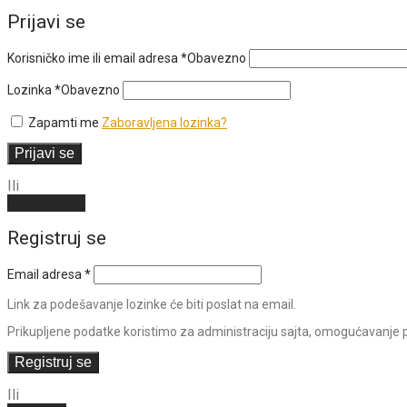
Prijavi se
Korisničko ime ili email adresa
*
Obavezno
Lozinka
*
Obavezno
Zapamti me
Zaboravljena lozinka?
Prijavi se
Ili
Kreiraj nalog
Registruj se
Email adresa
*
Link za podešavanje lozinke će biti poslat na email.
Prikupljene podatke koristimo za administraciju sajta, omogućavanje pr
Registruj se
Ili