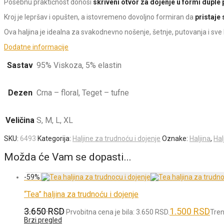
Posebnu praktičnost donosi
skriveni otvor za dojenje u formi duple 
Kroj je lepršav i opušten, a istovremeno dovoljno formiran da
pristaje
Ova haljina je idealna za svakodnevno nošenje, šetnje, putovanja i sve
Dodatne informacije
Sastav
95% Viskoza, 5% elastin
Dezen
Crna – floral, Teget – tufne
Veličina
S, M, L, XL
SKU:
6493
Kategorija:
Haljine za trudnoću i dojenje
Oznake:
Haljina
,
Hal
Možda će Vam se dopasti...
-
59
%
“Tea” haljina za trudnoću i dojenje
3.650
RSD
1.500
RSD
Prvobitna cena je bila: 3.650 RSD.
Tren
Brzi pregled