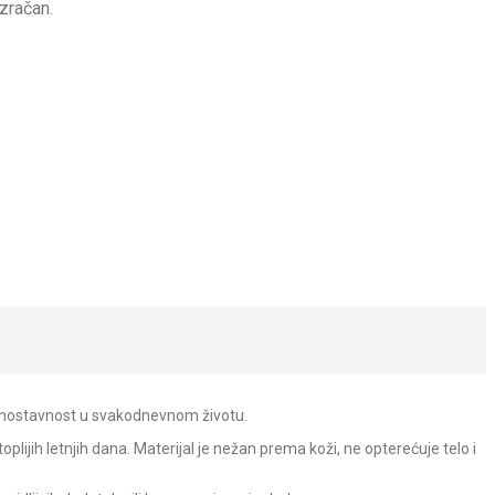
zračan.
jednostavnost u svakodnevnom životu.
toplijih letnjih dana. Materijal je nežan prema koži, ne opterećuje telo i