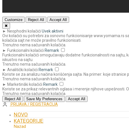
Customize
Reject All
Accept All
✖
►
Neophodni kolačići
Uvek aktivni
Ovi kolačići su potrebni za osnovno funkcionisanje www.yomama.rs sajta
kolačića sajt ne može pravilno funkcionisati.
Trenutno nema sačuvanih kolačića.
►
Funkcionalni kolačići
Remark
Funkcionalni kolačići omogućavaju dodatne funkcionalnosti na sajtu, ka
iskustvo na sajtu.
Trenutno nema sačuvanih kolačića.
►
Analitički kolačići
Remark
Koriste se za analizu načina korišćenja sajta. Na primer: koje stranice 
Trenutno nema sačuvanih kolačića.
►
Marketinški kolačići
Remark
Koriste se za prikaz relevantnih oglasa i merenje njihove uspešnosti. 
Trenutno nema sačuvanih kolačića.
Reject All
Save My Preferences
Accept All
PRIJAVA / REGISTRACIJA
NOVO
KATEGORIJE
Nazad