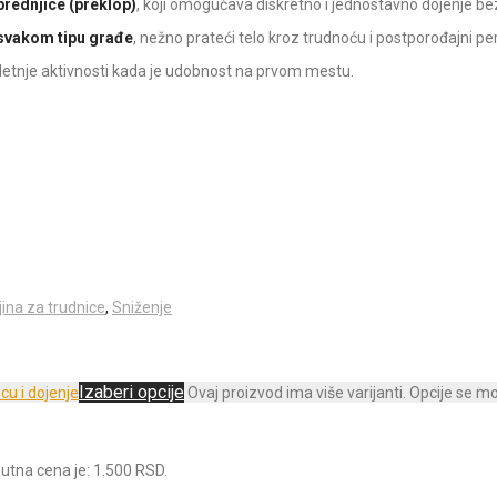
prednjice (preklop)
, koji omogućava diskretno i jednostavno dojenje bez
 svakom tipu građe
, nežno prateći telo kroz trudnoću i postporođajni per
 letnje aktivnosti kada je udobnost na prvom mestu.
jina za trudnice
,
Sniženje
Izaberi opcije
Ovaj proizvod ima više varijanti. Opcije se m
utna cena je: 1.500 RSD.