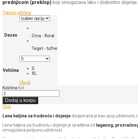
prednjicom (preklop)
koji omogućava lako i diskretno dojenje.
Tabela veličina
Dezen
Crna - floral
Teget - tufne
S
Veličina
XL
Obriši
Količina
Kol.
Dodaj u korpu
Opis
Lena haljina za trudnoću i dojenje
dizajnirana je kao spoj udobnosti,
Lena haljina za trudnoću i dojenje je izrađena od
laganog, prozračno
omogućava potpunu udobnost.