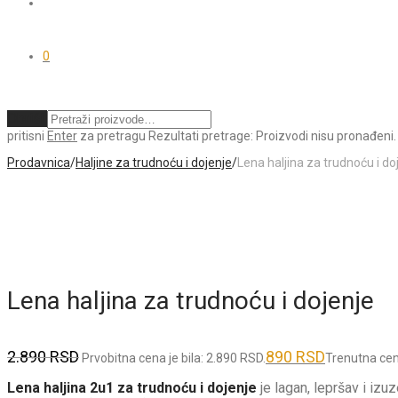
0
Obriši
pritisni
Enter
za pretragu
Rezultati pretrage:
Proizvodi nisu pronađeni.
Prodavnica
/
Haljine za trudnoću i dojenje
/
Lena haljina za trudnoću i do
Lena haljina za trudnoću i dojenje
2.890
RSD
890
RSD
Prvobitna cena je bila: 2.890 RSD.
Trenutna cen
Lena haljina 2u1 za trudnoću i dojenje
je lagan, lepršav i izu