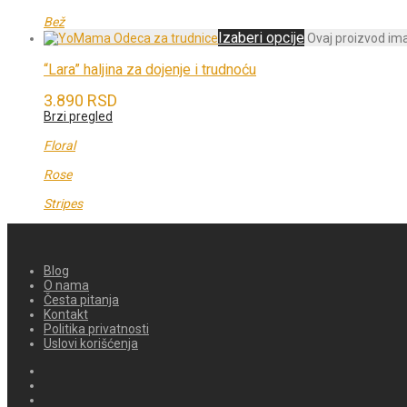
Bež
Izaberi opcije
Ovaj proizvod ima 
“Lara” haljina za dojenje i trudnoću
3.890
RSD
Brzi pregled
Floral
Rose
Stripes
Blog
O nama
Česta pitanja
Kontakt
Politika privatnosti
Uslovi korišćenja