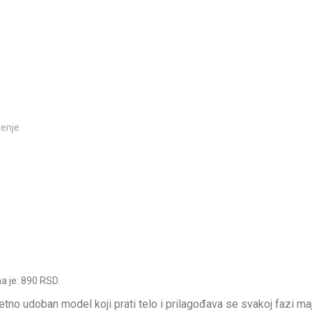
jenje
a je: 890 RSD.
zetno udoban model koji prati telo i prilagođava se svakoj fazi m