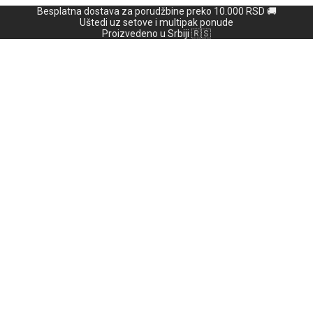
Besplatna dostava za porudžbine preko 10.000 RSD 🚚
Uštedi uz setove i multipak ponude
Proizvedeno u Srbiji 🇷🇸