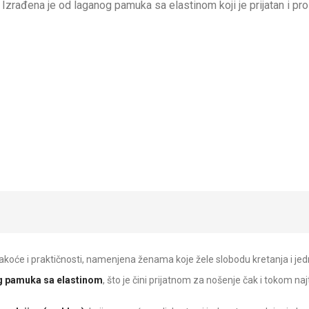
 Izrađena je od laganog pamuka sa elastinom koji je prijatan i pro
 lakoće i praktičnosti, namenjena ženama koje žele slobodu kretanja i 
g pamuka sa elastinom
, što je čini prijatnom za nošenje čak i tokom naj