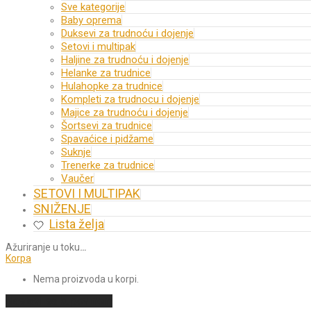
Sve kategorije
Baby oprema
Duksevi za trudnoću i dojenje
Setovi i multipak
Haljine za trudnoću i dojenje
Helanke za trudnice
Hulahopke za trudnice
Kompleti za trudnocu i dojenje
Majice za trudnoću i dojenje
Šortsevi za trudnice
Spavaćice i pidžame
Suknje
Trenerke za trudnice
Vaučer
SETOVI I MULTIPAK
SNIŽENJE
Lista želja
Ažuriranje u toku
…
Korpa
Nema proizvoda u korpi.
Nastavi sa kupovinom