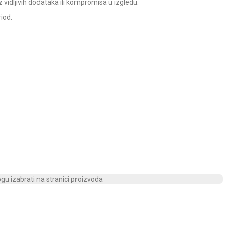
 vidljivih dodataka ili kompromisa u izgledu.
iod.
ogu izabrati na stranici proizvoda