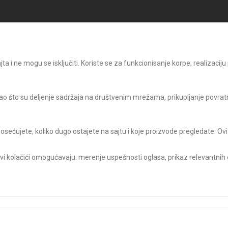
 i ne mogu se isključiti. Koriste se za funkcionisanje korpe, realizaciju
o što su deljenje sadržaja na društvenim mrežama, prikupljanje povratni
posećujete, koliko dugo ostajete na sajtu i koje proizvode pregledate. Ovi
Ovi kolačići omogućavaju: merenje uspešnosti oglasa, prikaz relevantnih