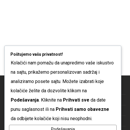
se
se
mogu
mogu
izabrati
izabrati
na
na
stranici
stranici
proizvoda
proizvoda
Poštujemo vašu privatnost!
Kolačići nam pomažu da unapredimo vaše iskustvo
na sajtu, prikažemo personalizovan sadržaj i
analiziramo posete sajtu. Možete izabrati koje
Blog
kolačiće želite da dozvolite klikom na
Podešavanja
. Kliknite na
Prihvati sve
da date
O nama
punu saglasnost ili na
Prihvati samo obavezne
Česta pitanja
da odbijete kolačiće koji nisu neophodni.
Kontakt
Podešavanja