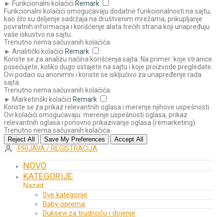
►
Funkcionalni kolačići
Remark
Funkcionalni kolačići omogućavaju dodatne funkcionalnosti na sajtu,
kao što su deljenje sadržaja na društvenim mrežama, prikupljanje
povratnih informacija i korišćenje alata trećih strana koji unapređuju
vaše iskustvo na sajtu.
Trenutno nema sačuvanih kolačića.
►
Analitički kolačići
Remark
Koriste se za analizu načina korišćenja sajta. Na primer: koje stranice
posećujete, koliko dugo ostajete na sajtu i koje proizvode pregledate.
Ovi podaci su anonimni i koriste se isključivo za unapređenje rada
sajta.
Trenutno nema sačuvanih kolačića.
►
Marketinški kolačići
Remark
Koriste se za prikaz relevantnih oglasa i merenje njihove uspešnosti.
Ovi kolačići omogućavaju: merenje uspešnosti oglasa, prikaz
relevantnih oglasa i ponovno prikazivanje oglasa (remarketing).
Trenutno nema sačuvanih kolačića.
Reject All
Save My Preferences
Accept All
PRIJAVA / REGISTRACIJA
NOVO
KATEGORIJE
Nazad
Sve kategorije
Baby oprema
Duksevi za trudnoću i dojenje