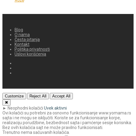
Blog
O nama
Česta pitanja
Kontakt
Politika privatnosti
Uslovi korišćenja
Customize
Reject All
Accept All
✖
►
Neophodni kolačići
Uvek aktivni
Ovi kolačići su potrebni za osnovno funkcionisanje www.yomama.rs
sajta i ne mogu se isključiti. Koriste se za funkcionisanje korpe,
realizaciju porudžbine, bezbednost sajta i pamćenje sesije korisnika.
Bez ovih kolačića sajt ne može pravilno funkcionisati.
Trenutno nema sačuvanih kolačića.