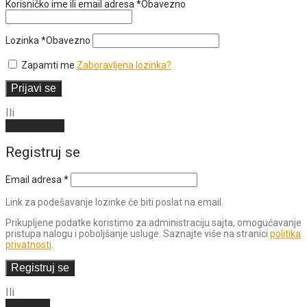
Korisničko ime ili email adresa
*
Obavezno
Lozinka
*
Obavezno
Zapamti me
Zaboravljena lozinka?
Prijavi se
Ili
Kreiraj nalog
Registruj se
Email adresa
*
Link za podešavanje lozinke će biti poslat na email.
Prikupljene podatke koristimo za administraciju sajta, omogućavanje
pristupa nalogu i poboljšanje usluge. Saznajte više na stranici
politika
privatnosti
.
Registruj se
Ili
Prijavi se