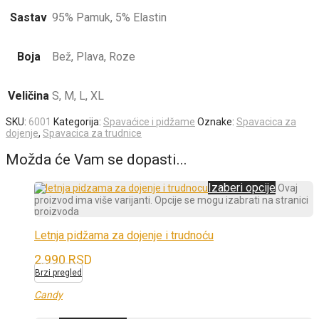
Sastav
95% Pamuk, 5% Elastin
Boja
Bež, Plava, Roze
Veličina
S, M, L, XL
SKU:
6001
Kategorija:
Spavaćice i pidžame
Oznake:
Spavacica za
dojenje
,
Spavacica za trudnice
Možda će Vam se dopasti...
Izaberi opcije
Ovaj
proizvod ima više varijanti. Opcije se mogu izabrati na stranici
proizvoda
Letnja pidžama za dojenje i trudnoću
2.990
RSD
Brzi pregled
Candy