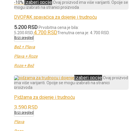
Izaberi opcije
-
10
%
Ovaj proizvod ima više varijanti. Opcije se
mogu izabrati na stranici proizvoda
DVOPAK spavaćica za dojenje i trudnoću
5.200
RSD
Prvobitna cena je bila:
4.700
RSD
5.200 RSD.
Trenutna cena je: 4.700 RSD.
Brzi pregled
Bež + Plava
Plava + Roze
Roze + Bež
Izaberi opcije
Ovaj proizvod
ima više varijanti. Opcije se mogu izabrati na stranici
proizvoda
Pidžama za dojenje i trudnoću
3.590
RSD
Brzi pregled
Plava
Roze