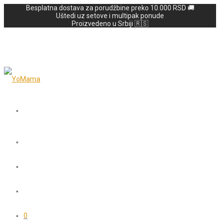
Besplatna dostava za porudžbine preko 10.000 RSD 🚚
Uštedi uz setove i multipak ponude
Proizvedeno u Srbiji 🇷🇸
0