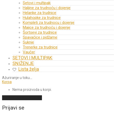
Setovi i multipak
Haljine za trudnoću i dojenje
Helanke za trudnice
Hulahopke za trudnice
Kompleti za trudnocu i dojenje
Majice za trudnoću i dojenje
Šortsevi za trudnice
Spavaćice i pidžame
Suknje
Trenerke za trudnice
Vaučer
SETOVI I MULTIPAK
SNIŽENJE
Lista želja
Ažuriranje u toku
…
Korpa
Nema proizvoda u korpi.
Nastavi sa kupovinom
Prijavi se