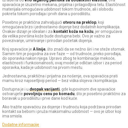
spavaćica je izuzetno mekana, prijatna i prilagodljiva telu. Elastičnost
materijala omogućava udobnost tokom trudnoće, ali i slobodu
pokreta tokom porođaja i prvih dana u porodilištu.
Posebno je praktična zahvaljujući
otvoru na preklop
, koji
omogućava brzo i jednostavno dojenje bez dodatnih komplikacija.
Ovakav dizajn je idealan i za
kontakt koža na kožu
, jer omogućava
da velika površina kože bude dostupna bebi. Ovo je važno za
povezivanje, umirivanje i prirodan početak dojenja.
Kroj spavaćice je
A linije
, što znači da se nežno širi i ne steže stomak.
Samim tim je pogodna za sve faze — od trudnoće, preko porođaja,
do oporavka nakon njega. Upravo zbog te kombinacije mekoće,
elastičnosti i funkcionalnosti, ovaj model je odličan izbor i za period
oporavka, kada je udobnost na prvom mestu.
Jednostavna, praktična i prijatna za nošenje, ova spavaćica prati
mamu kroz najosetljiviji period — bez viška slojeva i komplikacija.
Dostupna je i u
dvopak varijanti
, gde kupovinom dve spavaćice
ostvarujete
povoljniju cenu po komadu
, što je posebno praktično za
boravak u porodilištu i prve dane kod kuće.
Ako tražite spavaćicu za dojenje i trudnoću koja podržava prirodan
kontakt sa bebom i pruža maksimalnu udobnost — ovo je izbor koji
ima smisla.
Dodatne informacije