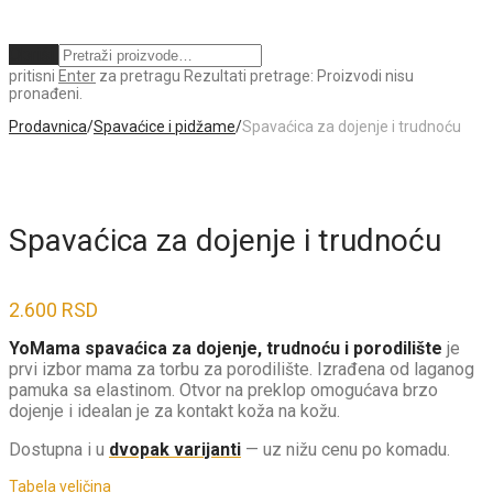
Obriši
pritisni
Enter
za pretragu
Rezultati pretrage:
Proizvodi nisu
pronađeni.
Prodavnica
/
Spavaćice i pidžame
/
Spavaćica za dojenje i trudnoću
Spavaćica za dojenje i trudnoću
2.600
RSD
YoMama spavaćica za dojenje, trudnoću i porodilište
je
prvi izbor mama za torbu za porodilište. Izrađena od laganog
pamuka sa elastinom. Otvor na preklop omogućava brzo
dojenje i idealan je za kontakt koža na kožu.
Dostupna i u
dvopak varijanti
— uz nižu cenu po komadu.
Tabela veličina