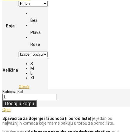
Bež
Boja
Plava
Roze
S
M
Veličina
L
XL
Obriši
Količina
Kol.
Dodaj u korpu
Opis
Spavaćica za dojenje i trudnoću (i porodilište)
je jedan od
najvažnijih komada koje mame pakuju u torbu za porodilište.
Izrađena od
vrlo laganog pamuka sa dodatkom elastina
, ova