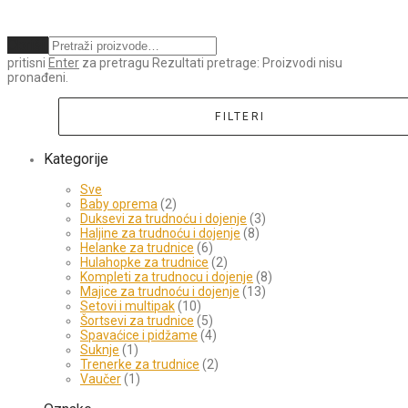
Obriši
pritisni
Enter
za pretragu
Rezultati pretrage:
Proizvodi nisu
pronađeni.
FILTERI
Kategorije
Sve
Baby oprema
(2)
Duksevi za trudnoću i dojenje
(3)
Haljine za trudnoću i dojenje
(8)
Helanke za trudnice
(6)
Hulahopke za trudnice
(2)
Kompleti za trudnocu i dojenje
(8)
Majice za trudnoću i dojenje
(13)
Setovi i multipak
(10)
Šortsevi za trudnice
(5)
Spavaćice i pidžame
(4)
Suknje
(1)
Trenerke za trudnice
(2)
Vaučer
(1)