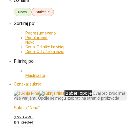
Oznake
Novo
Sniženje
Sortiraj po:
Podrazumevano
Popularnost
Novo
Cena: Od niže ka višoj
Cena: Od više ka nižoj
Filtriraj po
Maslinasta
Oznaka:
suknja
Izaberi opcije
Ovaj proizvod ima
više varijanti. Opcije se mogu izabrati na stranici proizvoda
Suknja “Nina”
2.290
RSD
Brzi pregled