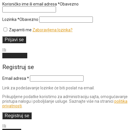
Korisničko ime ili email adresa
*
Obavezno
Lozinka
*
Obavezno
Zapamti me
Zaboravljena lozinka?
Prijavi se
Ili
Kreiraj nalog
Registruj se
Email adresa
*
Link za podešavanje lozinke će biti poslat na email.
Prikupljene podatke koristimo za administraciju sajta, omogućavanje
pristupa nalogu i poboljšanje usluge. Saznajte više na stranici
politika
privatnosti
.
Registruj se
Ili