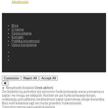
Maslinasta
Blog
O nama
Česta pitanja
Kontakt
Politika privatnosti
Uslovi korišćenja
Customize
Reject All
Accept All
✖
►
Neophodni kolačići
Uvek aktivni
Ovi kolačići su potrebni za osnovno funkcionisanje www.yomama.rs
sajta i ne mogu se isključiti. Koriste se za funkcionisanje korpe,
realizaciju porudžbine, bezbednost sajta i pamćenje sesije korisnika.
Bez ovih kolačića sajt ne može pravilno funkcionisati.
Trenutno nema sačuvanih kolačića.