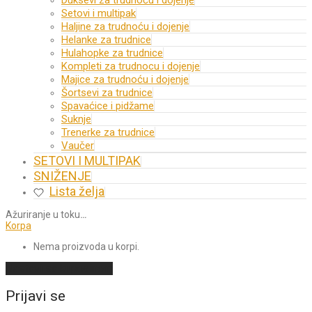
Duksevi za trudnoću i dojenje
Setovi i multipak
Haljine za trudnoću i dojenje
Helanke za trudnice
Hulahopke za trudnice
Kompleti za trudnocu i dojenje
Majice za trudnoću i dojenje
Šortsevi za trudnice
Spavaćice i pidžame
Suknje
Trenerke za trudnice
Vaučer
SETOVI I MULTIPAK
SNIŽENJE
Lista želja
Ažuriranje u toku
…
Korpa
Nema proizvoda u korpi.
Nastavi sa kupovinom
Prijavi se