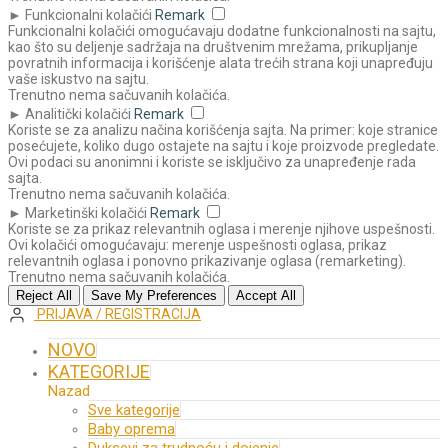
►
Funkcionalni kolačići
Remark
Funkcionalni kolačići omogućavaju dodatne funkcionalnosti na sajtu,
kao što su deljenje sadržaja na društvenim mrežama, prikupljanje
povratnih informacija i korišćenje alata trećih strana koji unapređuju
vaše iskustvo na sajtu.
Trenutno nema sačuvanih kolačića.
►
Analitički kolačići
Remark
Koriste se za analizu načina korišćenja sajta. Na primer: koje stranice
posećujete, koliko dugo ostajete na sajtu i koje proizvode pregledate.
Ovi podaci su anonimni i koriste se isključivo za unapređenje rada
sajta.
Trenutno nema sačuvanih kolačića.
►
Marketinški kolačići
Remark
Koriste se za prikaz relevantnih oglasa i merenje njihove uspešnosti.
Ovi kolačići omogućavaju: merenje uspešnosti oglasa, prikaz
relevantnih oglasa i ponovno prikazivanje oglasa (remarketing).
Trenutno nema sačuvanih kolačića.
Reject All
Save My Preferences
Accept All
PRIJAVA / REGISTRACIJA
NOVO
KATEGORIJE
Nazad
Sve kategorije
Baby oprema