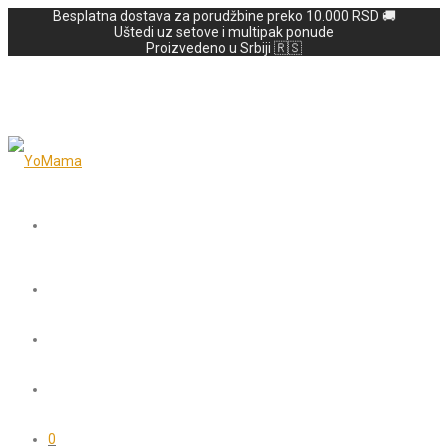
Besplatna dostava za porudžbine preko 10.000 RSD 🚚
Uštedi uz setove i multipak ponude
Proizvedeno u Srbiji 🇷🇸
0