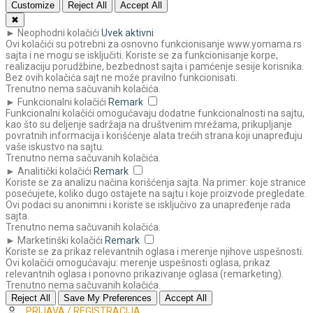
Customize
Reject All
Accept All
✖
►
Neophodni kolačići
Uvek aktivni
Ovi kolačići su potrebni za osnovno funkcionisanje www.yomama.rs
sajta i ne mogu se isključiti. Koriste se za funkcionisanje korpe,
realizaciju porudžbine, bezbednost sajta i pamćenje sesije korisnika.
Bez ovih kolačića sajt ne može pravilno funkcionisati.
Trenutno nema sačuvanih kolačića.
►
Funkcionalni kolačići
Remark
Funkcionalni kolačići omogućavaju dodatne funkcionalnosti na sajtu,
kao što su deljenje sadržaja na društvenim mrežama, prikupljanje
povratnih informacija i korišćenje alata trećih strana koji unapređuju
vaše iskustvo na sajtu.
Trenutno nema sačuvanih kolačića.
►
Analitički kolačići
Remark
Koriste se za analizu načina korišćenja sajta. Na primer: koje stranice
posećujete, koliko dugo ostajete na sajtu i koje proizvode pregledate.
Ovi podaci su anonimni i koriste se isključivo za unapređenje rada
sajta.
Trenutno nema sačuvanih kolačića.
►
Marketinški kolačići
Remark
Koriste se za prikaz relevantnih oglasa i merenje njihove uspešnosti.
Ovi kolačići omogućavaju: merenje uspešnosti oglasa, prikaz
relevantnih oglasa i ponovno prikazivanje oglasa (remarketing).
Trenutno nema sačuvanih kolačića.
Reject All
Save My Preferences
Accept All
PRIJAVA / REGISTRACIJA