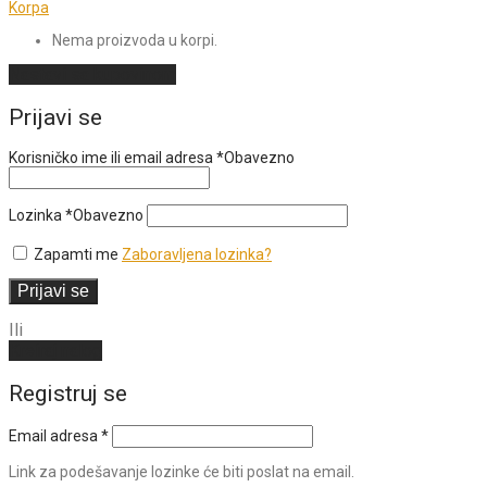
Korpa
Nema proizvoda u korpi.
Nastavi sa kupovinom
Prijavi se
Korisničko ime ili email adresa
*
Obavezno
Lozinka
*
Obavezno
Zapamti me
Zaboravljena lozinka?
Prijavi se
Ili
Kreiraj nalog
Registruj se
Email adresa
*
Link za podešavanje lozinke će biti poslat na email.