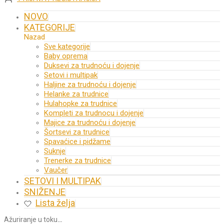
NOVO
KATEGORIJE
Nazad
Sve kategorije
Baby oprema
Duksevi za trudnoću i dojenje
Setovi i multipak
Haljine za trudnoću i dojenje
Helanke za trudnice
Hulahopke za trudnice
Kompleti za trudnocu i dojenje
Majice za trudnoću i dojenje
Šortsevi za trudnice
Spavaćice i pidžame
Suknje
Trenerke za trudnice
Vaučer
SETOVI I MULTIPAK
SNIŽENJE
Lista želja
Ažuriranje u toku
…