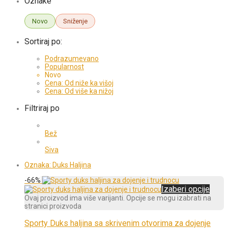
Oznake
Novo
Sniženje
Sortiraj po:
Podrazumevano
Popularnost
Novo
Cena: Od niže ka višoj
Cena: Od više ka nižoj
Filtriraj po
Bež
Siva
Oznaka:
Duks Haljina
-
66
%
Izaberi opcije
Ovaj proizvod ima više varijanti. Opcije se mogu izabrati na
stranici proizvoda
Sporty Duks haljina sa skrivenim otvorima za dojenje