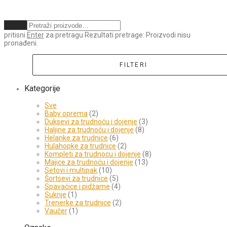
Obriši
pritisni
Enter
za pretragu
Rezultati pretrage:
Proizvodi nisu
pronađeni.
FILTERI
Kategorije
Sve
Baby oprema
(2)
Duksevi za trudnoću i dojenje
(3)
Haljine za trudnoću i dojenje
(8)
Helanke za trudnice
(6)
Hulahopke za trudnice
(2)
Kompleti za trudnocu i dojenje
(8)
Majice za trudnoću i dojenje
(13)
Setovi i multipak
(10)
Šortsevi za trudnice
(5)
Spavaćice i pidžame
(4)
Suknje
(1)
Trenerke za trudnice
(2)
Vaučer
(1)