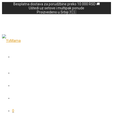
Besplatna dostava za porudžbine preko 10.000 RSD 🚚
Uštedi uz setove i multipak ponude
Proizvedeno u Srbiji 🇷🇸
0