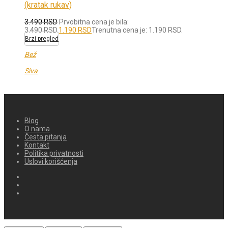
(kratak rukav)
3.490
RSD
Prvobitna cena je bila:
3.490 RSD.
1.190
RSD
Trenutna cena je: 1.190 RSD.
Brzi pregled
Bež
Siva
Blog
O nama
Česta pitanja
Kontakt
Politika privatnosti
Uslovi korišćenja