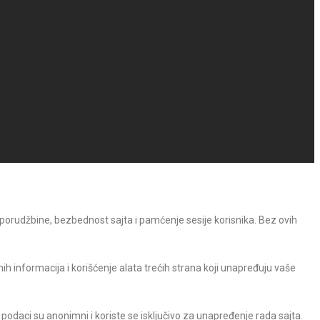
 porudžbine, bezbednost sajta i pamćenje sesije korisnika. Bez ovih
h informacija i korišćenje alata trećih strana koji unapređuju vaše
 podaci su anonimni i koriste se isključivo za unapređenje rada sajta.