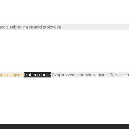
mogu izabrati na stranici proizvoda
Izaberi opcije
Ovaj proizvod ima više varijanti. Opcije se