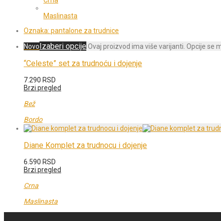
Crna
Maslinasta
Oznaka:
pantalone za trudnice
Izaberi opcije
Novo
Ovaj proizvod ima više varijanti. Opcije se 
“Celeste” set za trudnoću i dojenje
7.290
RSD
Brzi pregled
Bež
Bordo
Diane Komplet za trudnocu i dojenje
6.590
RSD
Brzi pregled
Crna
Maslinasta