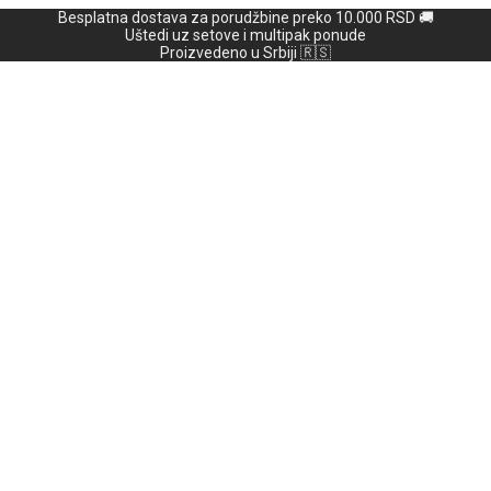
Besplatna dostava za porudžbine preko 10.000 RSD 🚚
Uštedi uz setove i multipak ponude
Proizvedeno u Srbiji 🇷🇸