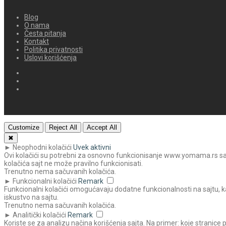
Blog
O nama
Česta pitanja
Kontakt
Politika privatnosti
Uslovi korišćenja
Customize
Reject All
Accept All
✖
►
Neophodni kolačići
Uvek aktivni
Ovi kolačići su potrebni za osnovno funkcionisanje www.yomama.rs sajta
kolačića sajt ne može pravilno funkcionisati.
Trenutno nema sačuvanih kolačića.
►
Funkcionalni kolačići
Remark
Funkcionalni kolačići omogućavaju dodatne funkcionalnosti na sajtu, ka
iskustvo na sajtu.
Trenutno nema sačuvanih kolačića.
►
Analitički kolačići
Remark
Koriste se za analizu načina korišćenja sajta. Na primer: koje stranice 