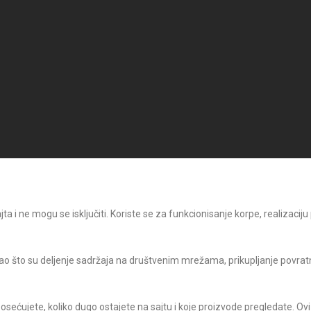
 i ne mogu se isključiti. Koriste se za funkcionisanje korpe, realizaciju
o što su deljenje sadržaja na društvenim mrežama, prikupljanje povratni
posećujete, koliko dugo ostajete na sajtu i koje proizvode pregledate. Ovi