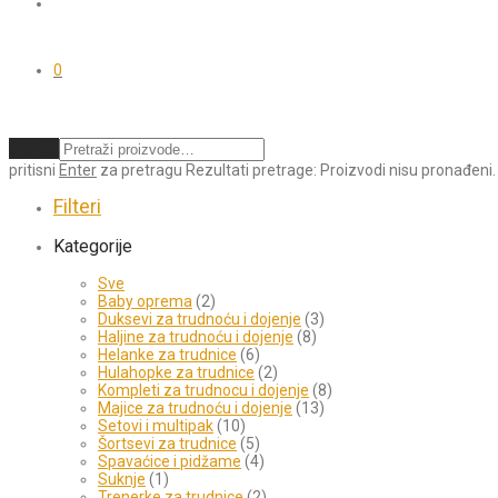
0
Obriši
pritisni
Enter
za pretragu
Rezultati pretrage:
Proizvodi nisu pronađeni.
Filteri
Kategorije
Sve
Baby oprema
(2)
Duksevi za trudnoću i dojenje
(3)
Haljine za trudnoću i dojenje
(8)
Helanke za trudnice
(6)
Hulahopke za trudnice
(2)
Kompleti za trudnocu i dojenje
(8)
Majice za trudnoću i dojenje
(13)
Setovi i multipak
(10)
Šortsevi za trudnice
(5)
Spavaćice i pidžame
(4)
Suknje
(1)
Trenerke za trudnice
(2)