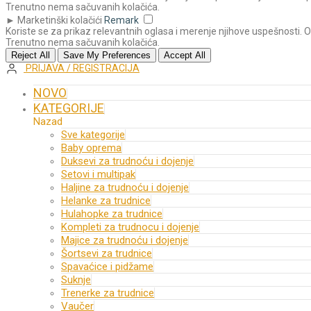
Trenutno nema sačuvanih kolačića.
►
Marketinški kolačići
Remark
Koriste se za prikaz relevantnih oglasa i merenje njihove uspešnosti. 
Trenutno nema sačuvanih kolačića.
Reject All
Save My Preferences
Accept All
PRIJAVA / REGISTRACIJA
NOVO
KATEGORIJE
Nazad
Sve kategorije
Baby oprema
Duksevi za trudnoću i dojenje
Setovi i multipak
Haljine za trudnoću i dojenje
Helanke za trudnice
Hulahopke za trudnice
Kompleti za trudnocu i dojenje
Majice za trudnoću i dojenje
Šortsevi za trudnice
Spavaćice i pidžame
Suknje
Trenerke za trudnice
Vaučer