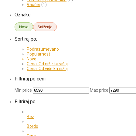
Vaučer
(1)
Oznake
Novo
Sniženje
Sortiraj po:
Podrazumevano
Popularnost
Novo
Cena: Od niže ka višoj
Cena: Od više ka nižoj
Filtriraj po ceni
Min price
Max price
Filtriraj po
Bež
Bordo