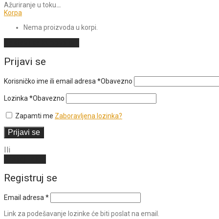
Ažuriranje u toku
…
Korpa
Nema proizvoda u korpi.
Nastavi sa kupovinom
Prijavi se
Korisničko ime ili email adresa
*
Obavezno
Lozinka
*
Obavezno
Zapamti me
Zaboravljena lozinka?
Prijavi se
Ili
Kreiraj nalog
Registruj se
Email adresa
*
Link za podešavanje lozinke će biti poslat na email.