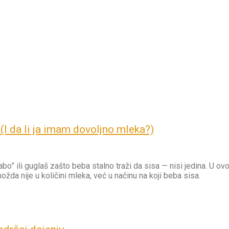
(I da li ja imam dovoljno mleka?)
“slabo” ili guglaš zašto beba stalno traži da sisa — nisi jedina. 
žda nije u količini mleka, već u načinu na koji beba sisa.