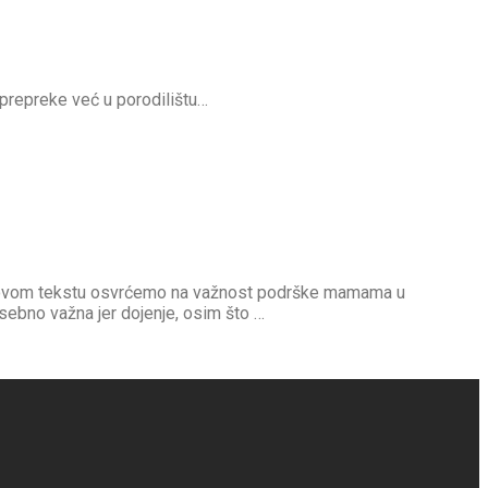
 prepreke već u porodilištu…
 u ovom tekstu osvrćemo na važnost podrške mamama u
sebno važna jer dojenje, osim što …