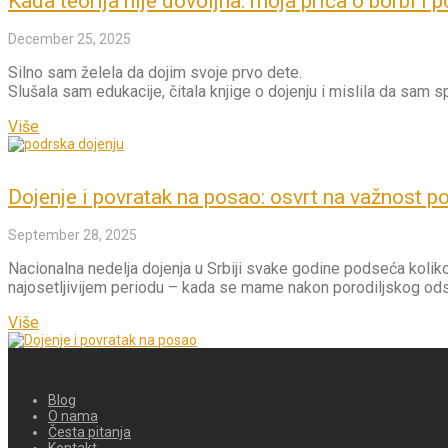
Kada teorija nije dovoljna: moja priča o borbi i 
December 25, 2025
Silno sam želela da dojim svoje prvo dete.
Slušala sam edukacije, čitala knjige o dojenju i mislila da sam 
Više
Dojenje i povratak na posao: osvrt na važnost 
September 28, 2025
Nacionalna nedelja dojenja u Srbiji svake godine podseća kol
najosetljivijem periodu – kada se mame nakon porodiljskog odsu
Više
Blog
O nama
Česta pitanja
Kontakt