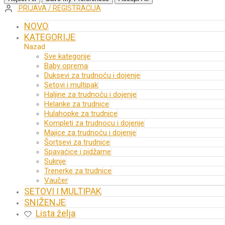
PRIJAVA / REGISTRACIJA
NOVO
KATEGORIJE
Nazad
Sve kategorije
Baby oprema
Duksevi za trudnoću i dojenje
Setovi i multipak
Haljine za trudnoću i dojenje
Helanke za trudnice
Hulahopke za trudnice
Kompleti za trudnocu i dojenje
Majice za trudnoću i dojenje
Šortsevi za trudnice
Spavaćice i pidžame
Suknje
Trenerke za trudnice
Vaučer
SETOVI I MULTIPAK
SNIŽENJE
Lista želja