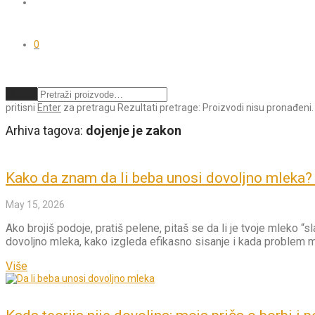
0
Obriši
pritisni
Enter
za pretragu
Rezultati pretrage:
Proizvodi nisu pronađeni.
Arhiva tagova:
dojenje je zakon
Kako da znam da li beba unosi dovoljno mleka? 
May 15, 2026
Ako brojiš podoje, pratiš pelene, pitaš se da li je tvoje mleko 
dovoljno mleka, kako izgleda efikasno sisanje i kada problem mo
Više