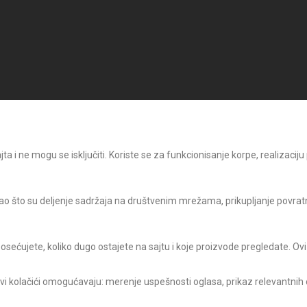
 i ne mogu se isključiti. Koriste se za funkcionisanje korpe, realizaciju
o što su deljenje sadržaja na društvenim mrežama, prikupljanje povratni
posećujete, koliko dugo ostajete na sajtu i koje proizvode pregledate. Ovi
Ovi kolačići omogućavaju: merenje uspešnosti oglasa, prikaz relevantnih