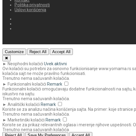
Politika privatnosti
Uslovi korišćenja
Customize
Reject All
Accept All
✖
►
Neophodni kolačići
Uvek aktivni
Ovi kolačići su potrebni za osnovno funkcionisanje www.yomama.rs sajta
kolačića sajt ne može pravilno funkcionisati.
Trenutno nema sačuvanih kolačića.
►
Funkcionalni kolačići
Remark
Funkcionalni kolačići omogućavaju dodatne funkcionalnosti na sajtu, ka
iskustvo na sajtu.
Trenutno nema sačuvanih kolačića.
►
Analitički kolačići
Remark
Koriste se za analizu načina korišćenja sajta. Na primer: koje stranice 
Trenutno nema sačuvanih kolačića.
►
Marketinški kolačići
Remark
Koriste se za prikaz relevantnih oglasa i merenje njihove uspešnosti. 
Trenutno nema sačuvanih kolačića.
Reject All
Save My Preferences
Accept All