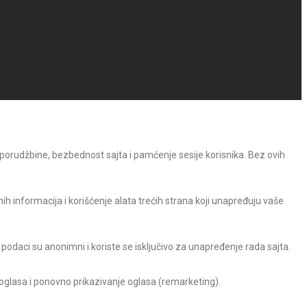
 porudžbine, bezbednost sajta i pamćenje sesije korisnika. Bez ovih
h informacija i korišćenje alata trećih strana koji unapređuju vaše
 podaci su anonimni i koriste se isključivo za unapređenje rada sajta.
 oglasa i ponovno prikazivanje oglasa (remarketing).