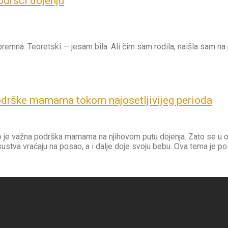
podršci dojenju
spremna. Teoretski — jesam bila. Ali čim sam rodila, naišla sam na
podrške mamama tokom najosetljivijeg perioda
iko je važna podrška mamama na njihovom putu dojenja. Zato se
stva vraćaju na posao, a i dalje doje svoju bebu. Ova tema je po