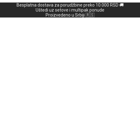
Besplatna dostava za porudžbine preko 10.000 RSD 🚚
Uštedi uz setove i multipak ponude
Proizvedeno u Srbiji 🇷🇸