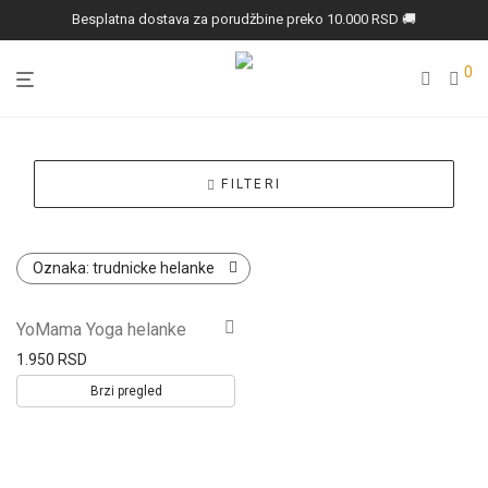
Besplatna dostava za porudžbine preko 10.000 RSD 🚚
0
FILTERI
Oznaka:
trudnicke helanke
Ovaj
YoMama Yoga helanke
proizvod
1.950
RSD
ima
Brzi pregled
više
varijanti.
Opcije