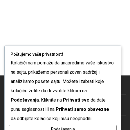
se
mogu
izabrati
na
stranici
proizvoda
Poštujemo vašu privatnost!
Kolačići nam pomažu da unapredimo vaše iskustvo
na sajtu, prikažemo personalizovan sadržaj i
analiziramo posete sajtu. Možete izabrati koje
Blog
kolačiće želite da dozvolite klikom na
Podešavanja
. Kliknite na
Prihvati sve
da date
O nama
punu saglasnost ili na
Prihvati samo obavezne
Česta pitanja
da odbijete kolačiće koji nisu neophodni.
Kontakt
Podešavanja