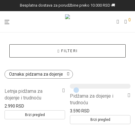
Besplatna dostava za porudžbine preko 10.000 RSD 🚚
0
FILTERI
Oznaka:
pidzama za dojenje
Ovaj
Letnja pidžama za
Ovaj
Pidžama za dojenje i
proizvod
dojenje i trudnoću
proizvod
trudnoću
ima
2.990
RSD
ima
3.590
RSD
više
Brzi pregled
više
Brzi pregled
varijanti.
varijanti.
Opcije
Opcije