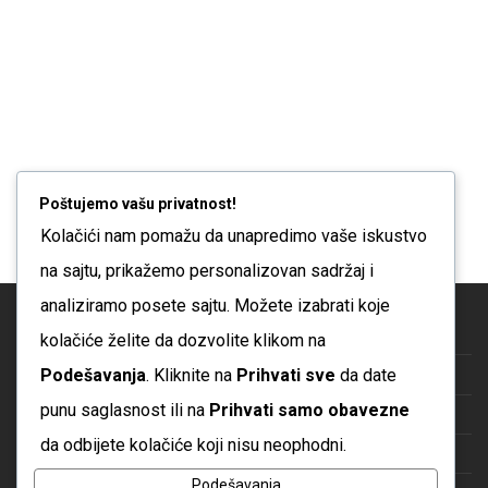
se
se
mogu
mogu
izabrati
izabrati
na
na
stranici
stranici
proizvoda
proizvoda
Poštujemo vašu privatnost!
Kolačići nam pomažu da unapredimo vaše iskustvo
na sajtu, prikažemo personalizovan sadržaj i
analiziramo posete sajtu. Možete izabrati koje
Blog
kolačiće želite da dozvolite klikom na
Podešavanja
. Kliknite na
Prihvati sve
da date
O nama
punu saglasnost ili na
Prihvati samo obavezne
Česta pitanja
da odbijete kolačiće koji nisu neophodni.
Kontakt
Podešavanja