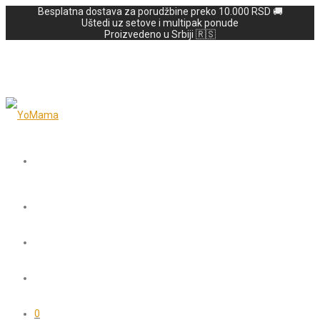
Besplatna dostava za porudžbine preko 10.000 RSD 🚚
Uštedi uz setove i multipak ponude
Proizvedeno u Srbiji 🇷🇸
0