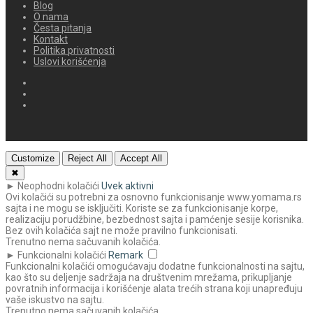
Blog
O nama
Česta pitanja
Kontakt
Politika privatnosti
Uslovi korišćenja
Customize
Reject All
Accept All
✖
►
Neophodni kolačići
Uvek aktivni
Ovi kolačići su potrebni za osnovno funkcionisanje www.yomama.rs
sajta i ne mogu se isključiti. Koriste se za funkcionisanje korpe,
realizaciju porudžbine, bezbednost sajta i pamćenje sesije korisnika.
Bez ovih kolačića sajt ne može pravilno funkcionisati.
Trenutno nema sačuvanih kolačića.
►
Funkcionalni kolačići
Remark
Funkcionalni kolačići omogućavaju dodatne funkcionalnosti na sajtu,
kao što su deljenje sadržaja na društvenim mrežama, prikupljanje
povratnih informacija i korišćenje alata trećih strana koji unapređuju
vaše iskustvo na sajtu.
Trenutno nema sačuvanih kolačića.