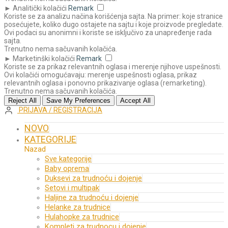
►
Analitički kolačići
Remark
Koriste se za analizu načina korišćenja sajta. Na primer: koje stranice
posećujete, koliko dugo ostajete na sajtu i koje proizvode pregledate.
Ovi podaci su anonimni i koriste se isključivo za unapređenje rada
sajta.
Trenutno nema sačuvanih kolačića.
►
Marketinški kolačići
Remark
Koriste se za prikaz relevantnih oglasa i merenje njihove uspešnosti.
Ovi kolačići omogućavaju: merenje uspešnosti oglasa, prikaz
relevantnih oglasa i ponovno prikazivanje oglasa (remarketing).
Trenutno nema sačuvanih kolačića.
Reject All
Save My Preferences
Accept All
PRIJAVA / REGISTRACIJA
NOVO
KATEGORIJE
Nazad
Sve kategorije
Baby oprema
Duksevi za trudnoću i dojenje
Setovi i multipak
Haljine za trudnoću i dojenje
Helanke za trudnice
Hulahopke za trudnice
Kompleti za trudnocu i dojenje