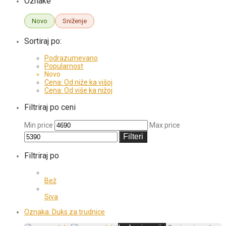
Oznake
Novo
Sniženje
Sortiraj po:
Podrazumevano
Popularnost
Novo
Cena: Od niže ka višoj
Cena: Od više ka nižoj
Filtriraj po ceni
Min price
Max price
Filteri
Filtriraj po
Bež
Siva
Oznaka:
Duks za trudnice