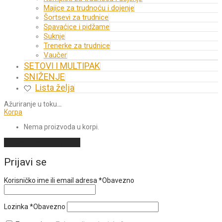
Majice za trudnoću i dojenje
Šortsevi za trudnice
Spavaćice i pidžame
Suknje
Trenerke za trudnice
Vaučer
SETOVI I MULTIPAK
SNIŽENJE
Lista želja
Ažuriranje u toku
…
Korpa
Nema proizvoda u korpi.
Nastavi sa kupovinom
Prijavi se
Korisničko ime ili email adresa
*
Obavezno
Lozinka
*
Obavezno