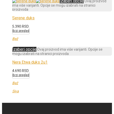
Izaberi opcije
Ovaj proizvod
ima više varijanti. Opcije se mogu izabrati na stranici
proizvoda
Serene duks
5.390
RSD
Brzi pregled
Bež
Izaberi opcije
Ovaj proizvod ima više varijanti. Opcije se
mogu izabrati na stranici proizvoda
Nera Etwa duks 2u1
4.690
RSD
Brzi pregled
Bež
Siva