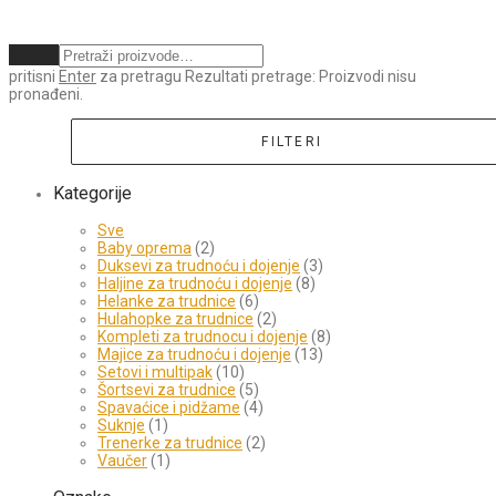
Obriši
pritisni
Enter
za pretragu
Rezultati pretrage:
Proizvodi nisu
pronađeni.
FILTERI
Kategorije
Sve
Baby oprema
(2)
Duksevi za trudnoću i dojenje
(3)
Haljine za trudnoću i dojenje
(8)
Helanke za trudnice
(6)
Hulahopke za trudnice
(2)
Kompleti za trudnocu i dojenje
(8)
Majice za trudnoću i dojenje
(13)
Setovi i multipak
(10)
Šortsevi za trudnice
(5)
Spavaćice i pidžame
(4)
Suknje
(1)
Trenerke za trudnice
(2)
Vaučer
(1)