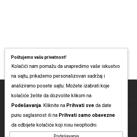
se
se
mogu
mogu
izabrati
izabrati
na
na
stranici
stranici
proizvoda
proizvoda
Poštujemo vašu privatnost!
Kolačići nam pomažu da unapredimo vaše iskustvo
na sajtu, prikažemo personalizovan sadržaj i
analiziramo posete sajtu. Možete izabrati koje
Blog
kolačiće želite da dozvolite klikom na
Podešavanja
. Kliknite na
Prihvati sve
da date
O nama
punu saglasnost ili na
Prihvati samo obavezne
Česta pitanja
da odbijete kolačiće koji nisu neophodni.
Kontakt
Podešavanja