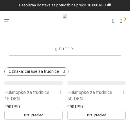
Besplatna dostava za porudžbine preko 10.000 RSD 🚚
0
FILTERI
Oznaka:
carape za trudnice
Ovaj
Ovaj
Hulahopke za trudnice
Hulahopke za trudnice
proizvod
proizvod
15 DEN
50 DEN
ima
ima
990
RSD
990
RSD
više
više
Brzi pregled
Brzi pregled
varijanti.
varijanti.
Opcije
Opcije