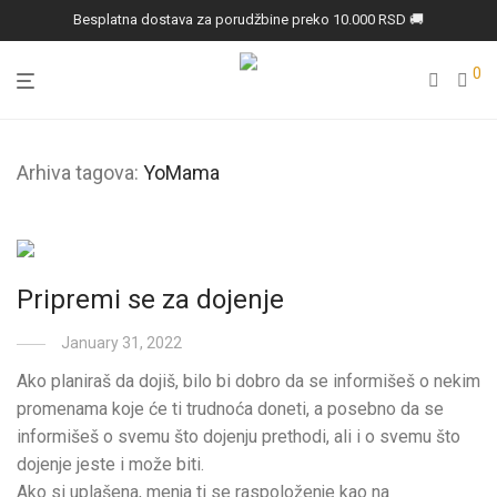
Besplatna dostava za porudžbine preko 10.000 RSD 🚚
0
Arhiva tagova:
YoMama
Pripremi se za dojenje
January 31, 2022
Ako planiraš da dojiš, bilo bi dobro da se informišeš o nekim
promenama koje će ti trudnoća doneti, a posebno da se
informišeš o svemu što dojenju prethodi, ali i o svemu što
dojenje jeste i može biti.
Ako si uplašena, menja ti se raspoloženje kao na