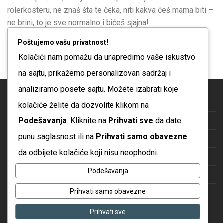
rolerkosteru, ne znaš šta te čeka, niti kakva ćeš mama biti –
ne brini, to je sve normalno i bićeš sjajna!
Više
Poštujemo vašu privatnost!
Kolačići nam pomažu da unapredimo vaše iskustvo
na sajtu, prikažemo personalizovan sadržaj i
analiziramo posete sajtu. Možete izabrati koje
Blog
kolačiće želite da dozvolite klikom na
Podešavanja
. Kliknite na
Prihvati sve
da date
O nama
punu saglasnost ili na
Prihvati samo obavezne
Česta pitanja
da odbijete kolačiće koji nisu neophodni.
Kontakt
Podešavanja
Politika privatnosti
Prihvati samo obavezne
Uslovi korišćenja
Prihvati sve