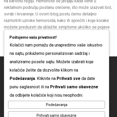
na karličnu regiju. Hemoroidi se javljaju kada vene u
rektalnom području postanu otečene, što može izazvati bol,
svrab i krvarenje. U ovom blog postu ćemo detaljno
razmotriti uzroke hemoroida, kako ih sprečiti i koje korake
možete preduzeti da ublažite simptome ukoliko se pojave.
Više
Poštujemo vašu privatnost!
Kolačići nam pomažu da unapredimo vaše iskustvo
na sajtu, prikažemo personalizovan sadržaj i
analiziramo posete sajtu. Možete izabrati koje
Blog
kolačiće želite da dozvolite klikom na
Podešavanja
. Kliknite na
Prihvati sve
da date
O nama
punu saglasnost ili na
Prihvati samo obavezne
Česta pitanja
da odbijete kolačiće koji nisu neophodni.
Kontakt
Podešavanja
Politika privatnosti
Prihvati samo obavezne
Uslovi korišćenja