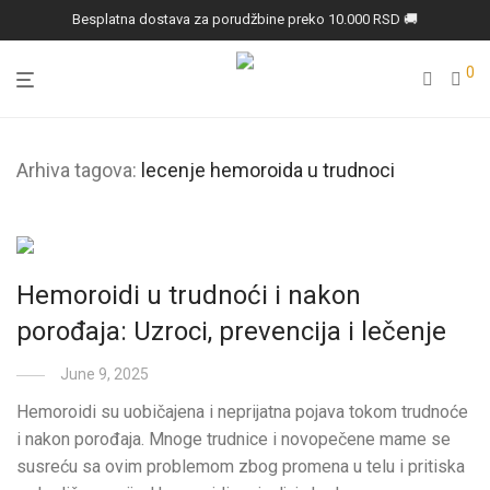
Besplatna dostava za porudžbine preko 10.000 RSD 🚚
0
Arhiva tagova:
lecenje hemoroida u trudnoci
Hemoroidi u trudnoći i nakon
porođaja: Uzroci, prevencija i lečenje
June 9, 2025
Hemoroidi su uobičajena i neprijatna pojava tokom trudnoće
i nakon porođaja. Mnoge trudnice i novopečene mame se
susreću sa ovim problemom zbog promena u telu i pritiska