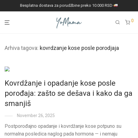
Besplatna dostava za porudžbine preko 10.000 RSD
0
Arhiva tagova:
kovrdzanje kose posle porodjaja
Kovrdžanje i opadanje kose posle
porođaja: zašto se dešava i kako da ga
smanjiš
November 26, 2025
Postporođajno opadanje i kovrdžanje kose potpuno su
normalna posledica naglog pada hormona — i nemaju