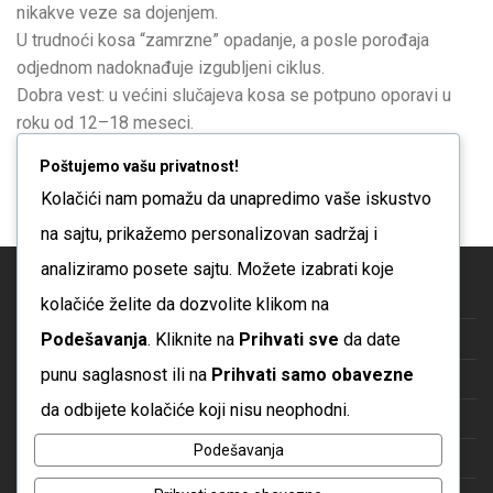
nikakve veze sa dojenjem.
U trudnoći kosa “zamrzne” opadanje, a posle porođaja
odjednom nadoknađuje izgubljeni ciklus.
Dobra vest: u većini slučajeva kosa se potpuno oporavi u
roku od 12–18 meseci.
Više
Poštujemo vašu privatnost!
Kolačići nam pomažu da unapredimo vaše iskustvo
na sajtu, prikažemo personalizovan sadržaj i
analiziramo posete sajtu. Možete izabrati koje
Blog
kolačiće želite da dozvolite klikom na
Podešavanja
. Kliknite na
Prihvati sve
da date
O nama
punu saglasnost ili na
Prihvati samo obavezne
Česta pitanja
da odbijete kolačiće koji nisu neophodni.
Kontakt
Podešavanja
Politika privatnosti