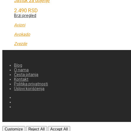
Jastuk za dojenje
2.490
RSD
Brzi pregled
Avioni
Avokado
Zvezde
Blog
O nama
Česta pitanja
Kontakt
Politika privatnosti
Uslovi korišćenja
Customize
Reject All
Accept All