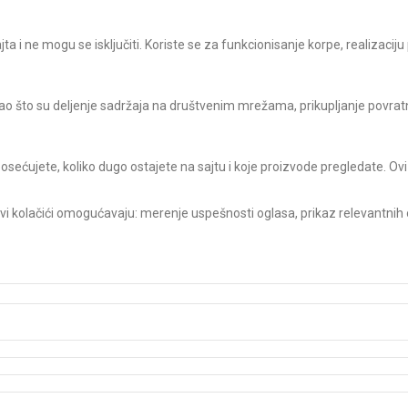
 i ne mogu se isključiti. Koriste se za funkcionisanje korpe, realizaciju
o što su deljenje sadržaja na društvenim mrežama, prikupljanje povratni
posećujete, koliko dugo ostajete na sajtu i koje proizvode pregledate. Ovi
Ovi kolačići omogućavaju: merenje uspešnosti oglasa, prikaz relevantnih