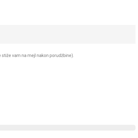
e stiže vam na mejl nakon porudžbine).