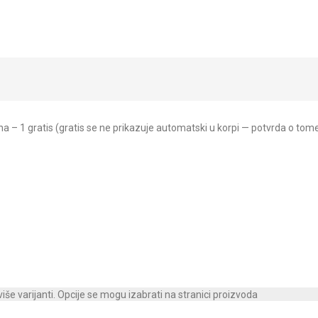
– 1 gratis (gratis se ne prikazuje automatski u korpi — potvrda o tom
iše varijanti. Opcije se mogu izabrati na stranici proizvoda