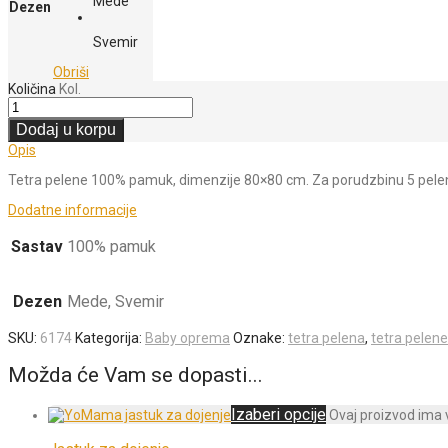
Mede
Dezen
Svemir
Obriši
Količina
Kol.
Dodaj u korpu
Opis
Tetra pelene 100% pamuk, dimenzije 80×80 cm. Za porudzbinu 5 pelena 
Dodatne informacije
Sastav
100% pamuk
Dezen
Mede, Svemir
SKU:
6174
Kategorija:
Baby oprema
Oznake:
tetra pelena
,
tetra pelene
Možda će Vam se dopasti...
Izaberi opcije
Ovaj proizvod ima v