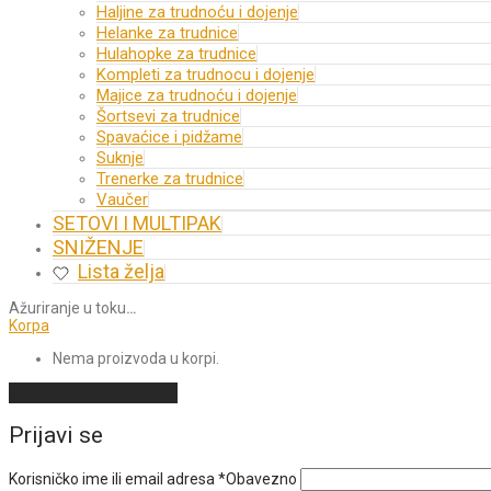
Haljine za trudnoću i dojenje
Helanke za trudnice
Hulahopke za trudnice
Kompleti za trudnocu i dojenje
Majice za trudnoću i dojenje
Šortsevi za trudnice
Spavaćice i pidžame
Suknje
Trenerke za trudnice
Vaučer
SETOVI I MULTIPAK
SNIŽENJE
Lista želja
Ažuriranje u toku
…
Korpa
Nema proizvoda u korpi.
Nastavi sa kupovinom
Prijavi se
Korisničko ime ili email adresa
*
Obavezno