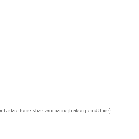
potvrda o tome stiže vam na mejl nakon porudžbine).