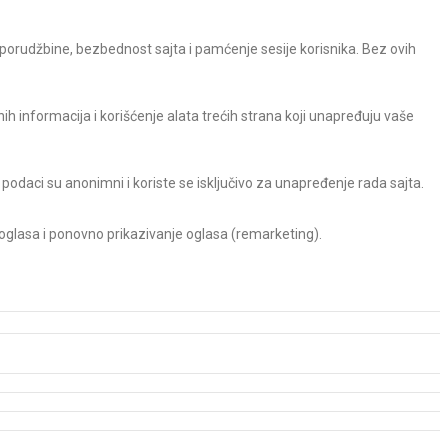
 porudžbine, bezbednost sajta i pamćenje sesije korisnika. Bez ovih
h informacija i korišćenje alata trećih strana koji unapređuju vaše
 podaci su anonimni i koriste se isključivo za unapređenje rada sajta.
 oglasa i ponovno prikazivanje oglasa (remarketing).