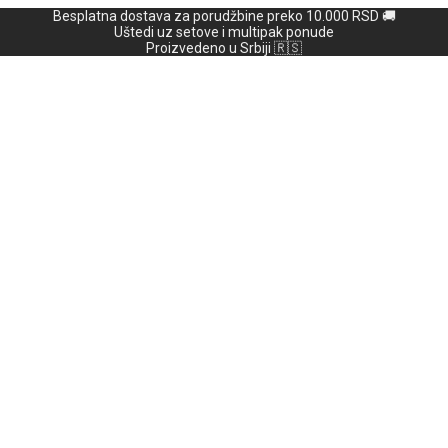
Besplatna dostava za porudžbine preko 10.000 RSD 🚚
Uštedi uz setove i multipak ponude
Proizvedeno u Srbiji 🇷🇸