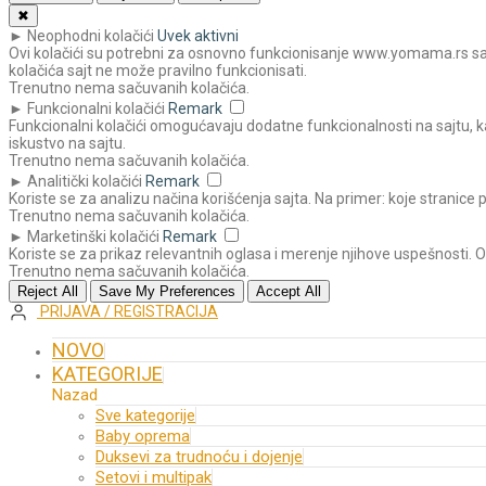
✖
►
Neophodni kolačići
Uvek aktivni
Ovi kolačići su potrebni za osnovno funkcionisanje www.yomama.rs sajta
kolačića sajt ne može pravilno funkcionisati.
Trenutno nema sačuvanih kolačića.
►
Funkcionalni kolačići
Remark
Funkcionalni kolačići omogućavaju dodatne funkcionalnosti na sajtu, ka
iskustvo na sajtu.
Trenutno nema sačuvanih kolačića.
►
Analitički kolačići
Remark
Koriste se za analizu načina korišćenja sajta. Na primer: koje stranice 
Trenutno nema sačuvanih kolačića.
►
Marketinški kolačići
Remark
Koriste se za prikaz relevantnih oglasa i merenje njihove uspešnosti. 
Trenutno nema sačuvanih kolačića.
Reject All
Save My Preferences
Accept All
PRIJAVA / REGISTRACIJA
NOVO
KATEGORIJE
Nazad
Sve kategorije
Baby oprema
Duksevi za trudnoću i dojenje
Setovi i multipak