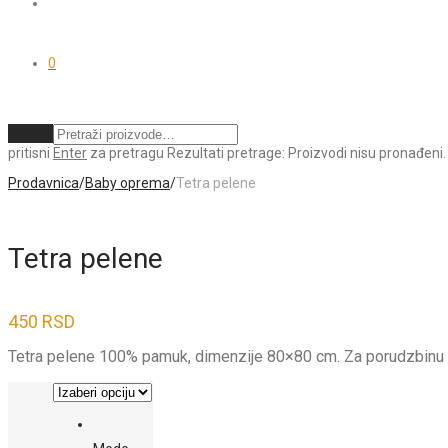
0
Obriši
pritisni
Enter
za pretragu
Rezultati pretrage:
Proizvodi nisu pronađeni.
Prodavnica
/
Baby oprema
/
Tetra pelene
Tetra pelene
450
RSD
Tetra pelene 100% pamuk, dimenzije 80×80 cm. Za porudzbinu 5 