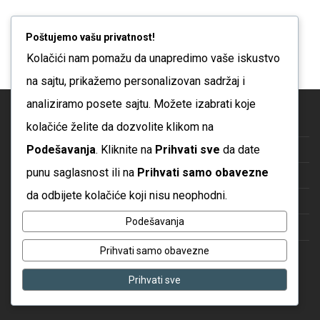
Poštujemo vašu privatnost!
Kolačići nam pomažu da unapredimo vaše iskustvo
na sajtu, prikažemo personalizovan sadržaj i
analiziramo posete sajtu. Možete izabrati koje
Blog
kolačiće želite da dozvolite klikom na
Podešavanja
. Kliknite na
Prihvati sve
da date
O nama
punu saglasnost ili na
Prihvati samo obavezne
Česta pitanja
da odbijete kolačiće koji nisu neophodni.
Kontakt
Podešavanja
Politika privatnosti
Prihvati samo obavezne
Uslovi korišćenja
Prihvati sve