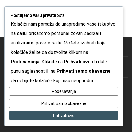
Poštujemo vašu privatnost!
Kolačići nam pomažu da unapredimo vaše iskustvo
na sajtu, prikažemo personalizovan sadržaj i
analiziramo posete sajtu. Možete izabrati koje
Blog
kolačiće želite da dozvolite klikom na
Podešavanja
. Kliknite na
Prihvati sve
da date
O nama
punu saglasnost ili na
Prihvati samo obavezne
Česta pitanja
da odbijete kolačiće koji nisu neophodni.
Kontakt
Podešavanja
Politika privatnosti
Prihvati samo obavezne
Uslovi korišćenja
Prihvati sve