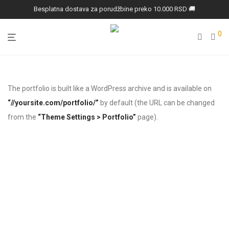
Besplatna dostava za porudžbine preko 10.000 RSD 🚚
0
The portfolio is built like a WordPress archive and is available on
“//yoursite.com/portfolio/”
by default (the URL can be changed
from the
“Theme Settings > Portfolio”
page).