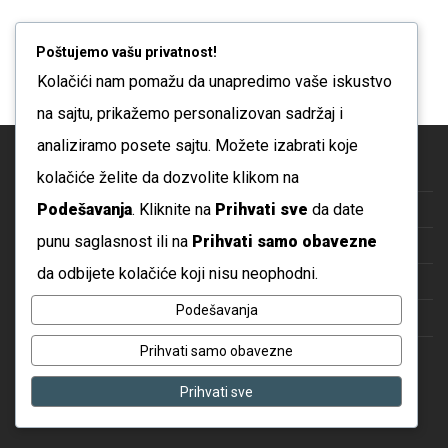
Poštujemo vašu privatnost!
Kolačići nam pomažu da unapredimo vaše iskustvo
na sajtu, prikažemo personalizovan sadržaj i
analiziramo posete sajtu. Možete izabrati koje
Blog
kolačiće želite da dozvolite klikom na
Podešavanja
. Kliknite na
Prihvati sve
da date
O nama
punu saglasnost ili na
Prihvati samo obavezne
Česta pitanja
da odbijete kolačiće koji nisu neophodni.
Kontakt
Podešavanja
Politika privatnosti
Prihvati samo obavezne
Uslovi korišćenja
Prihvati sve