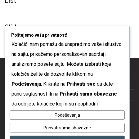
List
Slider
Poštujemo vašu privatnost!
Kolačići nam pomažu da unapredimo vaše iskustvo
na sajtu, prikažemo personalizovan sadržaj i
analiziramo posete sajtu. Možete izabrati koje
Blog
kolačiće želite da dozvolite klikom na
Podešavanja
. Kliknite na
Prihvati sve
da date
O nama
punu saglasnost ili na
Prihvati samo obavezne
Česta pitanja
da odbijete kolačiće koji nisu neophodni.
Kontakt
Podešavanja
Politika privatnosti
Prihvati samo obavezne
Uslovi korišćenja